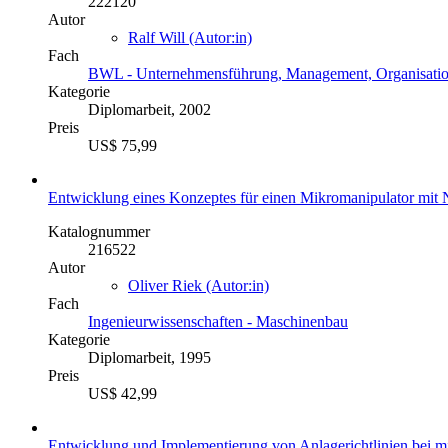
222120
Autor
Ralf Will (Autor:in)
Fach
BWL - Unternehmensführung, Management, Organisati
Kategorie
Diplomarbeit, 2002
Preis
US$ 75,99
Entwicklung eines Konzeptes für einen Mikromanipulator mit
Katalognummer
216522
Autor
Oliver Riek (Autor:in)
Fach
Ingenieurwissenschaften - Maschinenbau
Kategorie
Diplomarbeit, 1995
Preis
US$ 42,99
Entwicklung und Implementierung von Anlagerichtlinien bei m