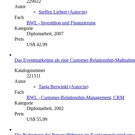
229022
Autor
Steffen Liebert (Autor:in)
Fach
BWL - Investition und Finanzierung
Kategorie
Diplomarbeit, 2007
Preis
US$ 42,99
Das Eventmarketing als eine Customer-Relationship-Maßnahm
Katalognummer
221511
Autor
Tanja Berwinkl (Autor:in)
Fach
BWL - Customer-Relationship-Management, CRM
Kategorie
Diplomarbeit, 2002
Preis
US$ 55,99
Die Bedeutung der Personalführung im Konkurrenzkampf um qua