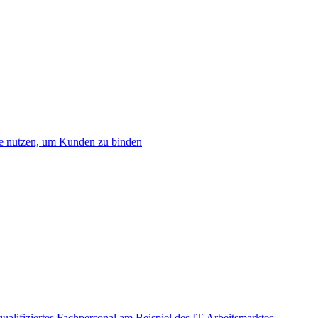
e nutzen, um Kunden zu binden
lifiziertes Fachpersonal am Beispiel des IT-Arbeitsmarktes