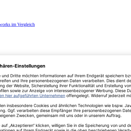
works im Vergleich
treuung und Erziehung ihrer Kinder in der Einrichtung?
dertagesstätten exemplarisch aufgezeigt anhand einer empirischen Studi