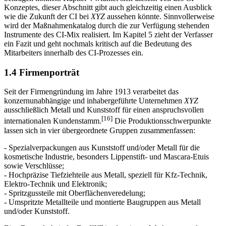
beitragen können. Kapitel 4 widmet sich diesem Teil des CI-
Konzeptes, dieser Abschnitt gibt auch gleichzeitig einen Ausblick
wie die Zukunft der CI bei
XYZ
aussehen könnte. Sinnvollerweise
wird der Maßnahmenkatalog durch die zur Verfügung stehenden
Instrumente des CI-Mix realisiert. Im Kapitel 5 zieht der Verfasser
ein Fazit und geht nochmals kritisch auf die Bedeutung des
Mitarbeiters innerhalb des CI-Prozesses ein.
1.4 Firmenporträt
Seit der Firmengründung im Jahre 1913 verarbeitet das
konzernunabhängige und inhabergeführte Unternehmen
XYZ
ausschließlich Metall und Kunststoff für einen anspruchsvollen
[16]
internationalen Kundenstamm.
Die Produktionsschwerpunkte
lassen sich in vier übergeordnete Gruppen zusammenfassen:
- Spezialverpackungen aus Kunststoff und/oder Metall für die
kosmetische Industrie, besonders Lippenstift- und Mascara-Etuis
sowie Verschlüsse;
- Hochpräzise Tiefziehteile aus Metall, speziell für Kfz-Technik,
Elektro-Technik und Elektronik;
- Spritzgussteile mit Oberflächenveredelung;
- Umspritzte Metallteile und montierte Baugruppen aus Metall
und/oder Kunststoff.