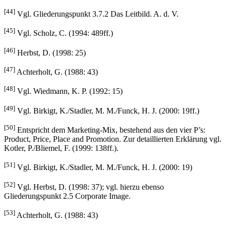
Gliederungspunkt 1.4 Firmenporträt. A. d. V.
[44]
Vgl. Gliederungspunkt 3.7.2 Das Leitbild. A. d. V.
[45]
Vgl. Scholz, C. (1994: 489ff.)
[46]
Herbst, D. (1998: 25)
[47]
Achterholt, G. (1988: 43)
[48]
Vgl. Wiedmann, K. P. (1992: 15)
[49]
Vgl. Birkigt, K./Stadler, M. M./Funck, H. J. (2000: 19ff.)
[50]
Entspricht dem Marketing-Mix, bestehend aus den vier P’s:
Product, Price, Place and Promotion. Zur detaillierten Erklärung vgl.
Kotler, P./Bliemel, F. (1999: 138ff.).
[51]
Vgl. Birkigt, K./Stadler, M. M./Funck, H. J. (2000: 19)
[52]
Vgl. Herbst, D. (1998: 37); vgl. hierzu ebenso
Gliederungspunkt 2.5 Corporate Image.
[53]
Achterholt, G. (1988: 43)