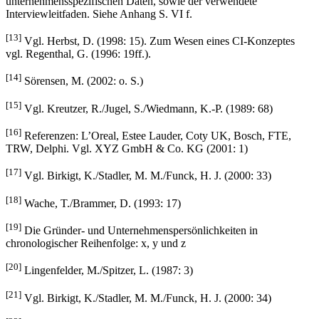
Expertengespräche bestehend aus den personen- und
unternehmensspezifischen Daten, sowie der verwendete
Interviewleitfaden. Siehe Anhang S. VI f.
[13]
Vgl. Herbst, D. (1998: 15). Zum Wesen eines CI-Konzeptes
vgl. Regenthal, G. (1996: 19ff.).
[14]
Sörensen, M. (2002: o. S.)
[15]
Vgl. Kreutzer, R./Jugel, S./Wiedmann, K.-P. (1989: 68)
[16]
Referenzen: L’Oreal, Estee Lauder, Coty UK, Bosch, FTE,
TRW, Delphi. Vgl. XYZ GmbH & Co. KG (2001: 1)
[17]
Vgl. Birkigt, K./Stadler, M. M./Funck, H. J. (2000: 33)
[18]
Wache, T./Brammer, D. (1993: 17)
[19]
Die Gründer- und Unternehmenspersönlichkeiten in
chronologischer Reihenfolge: x, y und z
[20]
Lingenfelder, M./Spitzer, L. (1987: 3)
[21]
Vgl. Birkigt, K./Stadler, M. M./Funck, H. J. (2000: 34)