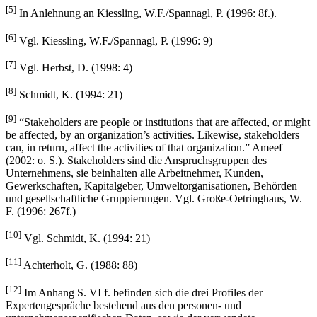
[5]
In Anlehnung an Kiessling, W.F./Spannagl, P. (1996: 8f.).
[6]
Vgl. Kiessling, W.F./Spannagl, P. (1996: 9)
[7]
Vgl. Herbst, D. (1998: 4)
[8]
Schmidt, K. (1994: 21)
[9]
“Stakeholders are people or institutions that are affected, or might
be affected, by an organization’s activities. Likewise, stakeholders
can, in return, affect the activities of that organization.” Ameef
(2002: o. S.). Stakeholders sind die Anspruchsgruppen des
Unternehmens, sie beinhalten alle Arbeitnehmer, Kunden,
Gewerkschaften, Kapitalgeber, Umweltorganisationen, Behörden
und gesellschaftliche Gruppierungen. Vgl. Große-Oetringhaus, W.
F. (1996: 267f.)
[10]
Vgl. Schmidt, K. (1994: 21)
[11]
Achterholt, G. (1988: 88)
[12]
Im Anhang S. VI f. befinden sich die drei Profiles der