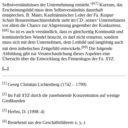
konzentrierter Ausdruck der Persönlichkeit und des
[67]
Selbstverständnisses der Unternehmung entsteht.“
Kurzum, das
Erscheinungsbild muss dem Selbstverständnis dauerhaft
entsprechen. B. Maier, Kaufmännischer Leiter der Fa.
Kaspar
Schulz
Brauereimaschinenfabrik sieht im CD ‚seines’ Unternehmens
vor allem die Chance zur Abgrenzung gegenüber der Konkurrenz.
[68]
So ist es auch verständlich, dass es gleichzeitig Kontinuität und
kontinuierlichen Wandel braucht, es darf nicht erstarren, sondern
muss sich mit dem Unternehmen, dem Leitbild und langfristig auch
[69]
mit dem ästhetischen Zeitgefühl entwickeln.
Die folgende
Abbildung gibt zur Veranschaulichung dieses Aspektes eine
Übersicht über die Entwicklung des Firmenlogos der Fa.
XYZ
.
[...]
[1]
Georg Christian Lichtenberg (1742 – 1799)
[2]
Im Fall
XYZ
durch die zunehmende Konzentration auf wenige
Großkunden
[3]
Herbst, D. (1998: 4)
[4]
Bestehend aus den Geschäftsführern x, y, z