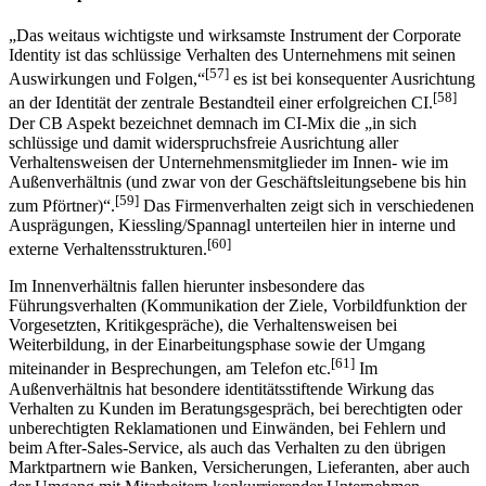
2.4.2 Corporate Behaviour
„Das weitaus wichtigste und wirksamste Instrument der Corporate
Identity ist das schlüssige Verhalten des Unternehmens mit seinen
[57]
Auswirkungen und Folgen,“
es ist bei konsequenter Ausrichtung
[58]
an der Identität der zentrale Bestandteil einer erfolgreichen CI.
Der CB Aspekt bezeichnet demnach im CI-Mix die „in sich
schlüssige und damit widerspruchsfreie Ausrichtung aller
Verhaltensweisen der Unternehmensmitglieder im Innen- wie im
Außenverhältnis (und zwar von der Geschäftsleitungsebene bis hin
[59]
zum Pförtner)“.
Das Firmenverhalten zeigt sich in verschiedenen
Ausprägungen, Kiessling/Spannagl unterteilen hier in interne und
[60]
externe Verhaltensstrukturen.
Im Innenverhältnis fallen hierunter insbesondere das
Führungsverhalten (Kommunikation der Ziele, Vorbildfunktion der
Vorgesetzten, Kritikgespräche), die Verhaltensweisen bei
Weiterbildung, in der Einarbeitungsphase sowie der Umgang
[61]
miteinander in Besprechungen, am Telefon etc.
Im
Außenverhältnis hat besondere identitätsstiftende Wirkung das
Verhalten zu Kunden im Beratungsgespräch, bei berechtigten oder
unberechtigten Reklamationen und Einwänden, bei Fehlern und
beim After-Sales-Service, als auch das Verhalten zu den übrigen