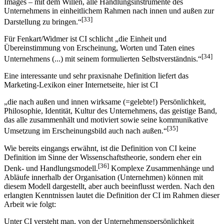
langfristigen Unternehmenszielsetzung und eines definierten (Soll-)
Images – mit dem Willen, alle Handlungsinstrumente des
Unternehmens in einheitlichem Rahmen nach innen und außen zur
[33]
Darstellung zu bringen.“
Für Fenkart/Widmer ist CI schlicht „die Einheit und
Übereinstimmung von Erscheinung, Worten und Taten eines
[34]
Unternehmens (...) mit seinem formulierten Selbstverständnis.“
Eine interessante und sehr praxisnahe Definition liefert das
Marketing-Lexikon einer Internetseite, hier ist CI
„die nach außen und innen wirksame (=gelebte!) Persönlichkeit,
Philosophie, Identität, Kultur des Unternehmens, das geistige Band,
das alle zusammenhält und motiviert sowie seine kommunikative
[35]
Umsetzung im Erscheinungsbild auch nach außen.“
Wie bereits eingangs erwähnt, ist die Definition von CI keine
Definition im Sinne der Wissenschaftstheorie, sondern eher ein
[36]
Denk- und Handlungsmodell.
Komplexe Zusammenhänge und
Abläufe innerhalb der Organisation (Unternehmen) können mit
diesem Modell dargestellt, aber auch beeinflusst werden. Nach den
erlangten Kenntnissen lautet die Definition der CI im Rahmen dieser
Arbeit wie folgt: