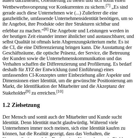
durch einen einheitlichen und schlüssigen Auftritt nach innen und
außen darzustellen, Orientierung zu bieten und sich somit einen
[7]
Wettbewerbsvorsprung vor Konkurrenten zu sichern.
„Es sind
gerade auch diese Unternehmen wie (...) Zulieferer die eine
ganzheitliche, umfassende Unternehmensidentität benötigen, um so
ihr Angebot, ihre Produkte oder ihre Strukturen sichtbar und
[8]
erlebbar zu machen.“
Die Angebote und Leistungen werden in
der heutigen Zeit einander immer ähnlicher und austauschbarer, und
selbst Qualität ist oftmals kein Abgrenzungskriterium mehr. Es ist
die CI, die eine Differenzierung bringen kann. Die Ausstattung der
Geschäftsräume, die optische Präsenz, der Service, die Betreuung
der Kunden sowie die Unternehmenskommunikation und das
Verhalten schaffen die Differenzierung und Profilierung. Es bedarf
deshalb für
XYZ
der Entwicklung (und Einführung) eines
umfassenden CI-Konzeptes unter Einbeziehung aller Aspekte und
Dimensionen einer Identität, um die gewünschte Positionierung am
Markt, die Identifikation der Mitarbeiter und die Akzeptanz der
[9]
[10]
Stakeholder
zu erreichen.
1.2 Zielsetzung
Der Mensch und somit auch der Mitarbeiter und Kunde sucht
Identität. Denn Identität macht glaubwürdig. Während viele
Unternehmen immer noch meinen, sich eine Identität kaufen zu