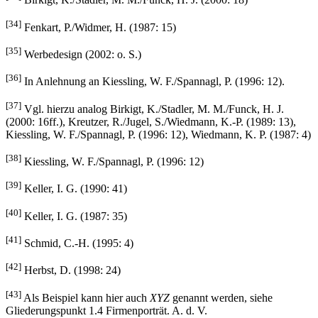
[33]
Birkigt, K./Stadler, M. M./Funck, H. J. (2000: 18)
[34]
Fenkart, P./Widmer, H. (1987: 15)
[35]
Werbedesign (2002: o. S.)
[36]
In Anlehnung an Kiessling, W. F./Spannagl, P. (1996: 12).
[37]
Vgl. hierzu analog Birkigt, K./Stadler, M. M./Funck, H. J.
(2000: 16ff.), Kreutzer, R./Jugel, S./Wiedmann, K.-P. (1989: 13),
Kiessling, W. F./Spannagl, P. (1996: 12), Wiedmann, K. P. (1987: 4)
[38]
Kiessling, W. F./Spannagl, P. (1996: 12)
[39]
Keller, I. G. (1990: 41)
[40]
Keller, I. G. (1987: 35)
[41]
Schmid, C.-H. (1995: 4)
[42]
Herbst, D. (1998: 24)
[43]
Als Beispiel kann hier auch
XYZ
genannt werden, siehe