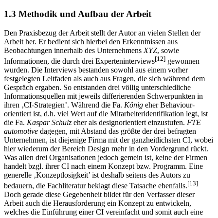
verwertbare Wegbeschreibung suchen.
1.3 Methodik und Aufbau der Arbeit
Den Praxisbezug der Arbeit stellt der Autor an vielen Stellen der
Arbeit her. Er bedient sich hierbei den Erkenntnissen aus
Beobachtungen innerhalb des Unternehmens
XYZ
, sowie
[12]
Informationen, die durch drei Experteninterviews
gewonnen
wurden. Die Interviews bestanden sowohl aus einem vorher
festgelegten Leitfaden als auch aus Fragen, die sich während dem
Gespräch ergaben. So entstanden drei völlig unterschiedliche
Informationsquellen mit jeweils differierenden Schwerpunkten in
ihren ‚CI-Strategien’. Während die Fa.
König
eher Behaviour-
orientiert ist, d.h. viel Wert auf die Mitarbeiteridentifikation legt, ist
die Fa.
Kaspar Schulz
eher als designorientiert einzustufen.
FTE
automotive
dagegen, mit Abstand das größte der drei befragten
Unternehmen, ist diejenige Firma mit der ganzheitlichsten CI, wobei
hier wiederum der Bereich Design mehr in den Vordergrund rückt.
Was allen drei Organisationen jedoch gemein ist, keine der Firmen
handelt bzgl. ihrer CI nach einem Konzept bzw. Programm. Eine
generelle ‚Konzeptlosigkeit’ ist deshalb seitens des Autors zu
[13]
bedauern, die Fachliteratur beklagt diese Tatsache ebenfalls.
Doch gerade diese Gegebenheit bildet für den Verfasser dieser
Arbeit auch die Herausforderung ein Konzept zu entwickeln,