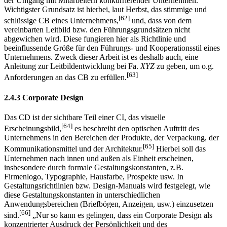
Marktpartnern wie Banken, Versicherungen, Lieferanten, aber auch
der Umgang mit Mitarbeitern konkurrierender Unternehmen.
Wichtigster Grundsatz ist hierbei, laut Herbst, das stimmige und
[62]
schlüssige CB eines Unternehmens,
und, dass von dem
vereinbarten Leitbild bzw. den Führungsgrundsätzen nicht
abgewichen wird. Diese fungieren hier als Richtlinie und
beeinflussende Größe für den Führungs- und Kooperationsstil eines
Unternehmens. Zweck dieser Arbeit ist es deshalb auch, eine
Anleitung zur Leitbildentwicklung bei Fa.
XYZ
zu geben, um o.g.
[63]
Anforderungen an das CB zu erfüllen.
2.4.3 Corporate Design
Das CD ist der sichtbare Teil einer CI, das visuelle
[64]
Erscheinungsbild,
es beschreibt den optischen Auftritt des
Unternehmens in den Bereichen der Produkte, der Verpackung, der
[65]
Kommunikationsmittel und der Architektur.
Hierbei soll das
Unternehmen nach innen und außen als Einheit erscheinen,
insbesondere durch formale Gestaltungskonstanten, z.B.
Firmenlogo, Typographie, Hausfarbe, Prospekte usw. In
Gestaltungsrichtlinien bzw. Design-Manuals wird festgelegt, wie
diese Gestaltungskonstanten in unterschiedlichen
Anwendungsbereichen (Briefbögen, Anzeigen, usw.) einzusetzen
[66]
sind.
„Nur so kann es gelingen, dass ein Corporate Design als