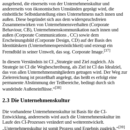
Unter CI versteht man, von der Unternehmenspersönlichkeit
ausgehend, die einerseits von der Unternehmenskultur und
andererseits von ökonomischen Umständen geprägt wird, die
einheitliche Selbstdarstellung eines Unternehmens nach innen und
außen. Diese begründet sich aus dem widerspruchsfreien
Zusammenwirken von Unternehmensverhalten (Corporate
Behaviour, CB), Unternehmenskommunikation nach innen und
außen (Corporate Communications , CC) sowie dem
Erscheinungsbild (Corporate Design, CD) auf der Basis des
Identitätskern (Unternehmenspersönlichkeit) und erzeugt ein
[37]
Fremdbild in seiner Umwelt, das sog. Corporate Image.
In diesem Verständnis ist CI „Strategie und Ziel zugleich. Als
Strategie ist CI die Wegbeschreibung, als Ziel ist CI das Idealziel,
das von allen Unternehmensmitgliedern getragen wird. Der Weg zur
Zielerreichung ist prozeßhaft angelegt, das heißt es erfolgt eine
permanente Abstimmung der Teilbereiche, bedingt durch sich
[38]
wandelnde Außeneinflüsse.“
2.3 Die Unternehmenskultur
Die vorhandene Unternehmenskultur ist Basis für die CI-
Entwicklung, andererseits wird auch die Unternehmenskultur im
Laufe des CI-Prozesses verändert und weiterentwickelt.