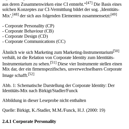
eigenständiges Gebiet bezeichnet, (...). Sie alle bilden die Bausteine,
[47]
aus deren Zusammenwirken eine CI entsteht.“
Die Basis eines
solchen Konzeptes zur CI-Vermittlung bildet der sog. ‚Identitäts-
[48]
[49]
Mix’,
der sich aus folgenden Elementen zusammensetzt:
- Corporate Personality (CP)
- Corporate Behaviour (CB)
- Corporate Design (CD)
- Corporate Communications (CC)
[50]
Ähnlich wie sich Marketing zum Marketing-Instrumentarium
verhält, ist die Relation von Corporate Identity zum Identitäts-
[51]
Instrumentarium zu sehen.
Diese vier Instrumente stellen einen
Mix dar, der ein firmenspezifisches, unverwechselbares Corporate
[52]
Image schafft.
Abb. 1: Schematische Darstellung der Corporate Identity: Der
Identitäts-Mix nach Birkigt/Stadler/Funck
Abbildung in dieser Leseprobe nicht enthalten
Quelle: Birkigt, K./Stadler, M.M./Funck, H.J. (2000: 19)
2.4.1 Corporate Personality