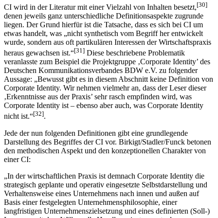
[30]
CI wird in der Literatur mit einer Vielzahl von Inhalten besetzt,
denen jeweils ganz unterschiedliche Definitionsaspekte zugrunde
liegen. Der Grund hierfür ist die Tatsache, dass es sich bei CI um
etwas handelt, was „nicht synthetisch vom Begriff her entwickelt
wurde, sondern aus oft partikulären Interessen der Wirtschaftspraxis
[31]
heraus gewachsen ist.“
Diese beschriebene Problematik
veranlasste zum Beispiel die Projektgruppe ‚Corporate Identity’ des
Deutschen Kommunikationsverbandes BDW e.V. zu folgender
Aussage: „Bewusst gibt es in diesem Abschnitt keine Definition von
Corporate Identity. Wir nehmen vielmehr an, dass der Leser dieser
‚Erkenntnisse aus der Praxis’ sehr rasch empfinden wird, was
Corporate Identity ist – ebenso aber auch, was Corporate Identity
[32]
nicht ist.“
.
Jede der nun folgenden Definitionen gibt eine grundlegende
Darstellung des Begriffes der CI vor. Birkigt/Stadler/Funck betonen
den methodischen Aspekt und den konzeptionellen Charakter von
einer CI:
„In der wirtschaftlichen Praxis ist demnach Corporate Identity die
strategisch geplante und operativ eingesetzte Selbstdarstellung und
Verhaltensweise eines Unternehmens nach innen und außen auf
Basis einer festgelegten Unternehmensphilosophie, einer