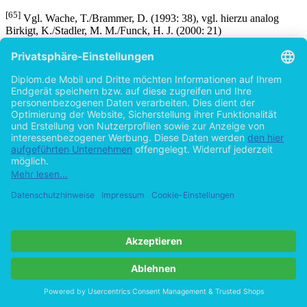
[64]
Vgl. Fenkart, P./Widmer, H. (1987: 28)
[65]
Vgl. Wache, T./Brammer, D. (1993: 38), vgl. hierzu analog
Birkigt, K./Stadler, M. M./Funck, H. J. (2000: 21)
[66]
Vgl. Stankowski, A. (2000: 191ff.)
[67]
Keller, I. G. (1990: 59)
[68]
Vgl. Maier, B. (2002: o. S.)
[69]
Vgl. Herbst, D. (1998: 42), Wache, T./Brammer, D. (1993: 38);
vgl. ebenso Maier, B. (2002: o. S.)
Details
Seiten
Erscheinungsform
Originalausgabe
Erscheinungsjahr
2002
ISBN (eBook)
9783832467487
ISBN (Paperback)