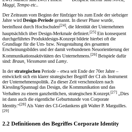
[23]
Zwei Marken sind zwei Firmen.“
Beispiele hierfür sind
Nivea,
Maggi, Tempo etc.
.
Der Zeitraum vom Beginn der fünfziger bis zum Ende der siebziger
Jahre wird
Design-Periode
genannt. In dieser Phase wurde,
[24]
beeinflusst durch Hochschulen
, die Identität der Unternehmen
[25]
hauptsächlich über Design-Merkmale definiert.
Ein konsequent
durchgeführtes Produktdesign-Konzept bildete hierbei oft die
Grundlage für die Um- bzw. Neugestaltung des gesamten
Erscheinungsbildes und der damit verbundenen Neuorientierung der
[26]
Kommunikationsaktivitäten des Unternehmens.
Beispiele dafür
sind:
Braun, Viessmann
und
Lamy
.
In der
strategischen
Periode – etwa seit Ende der 70er Jahre –
entwickelt sich ein klarer strategischer Begriff der CI als Instrument
der Unternehmenspolitik. Zu dieser Zeit verschmolzen nach
Kiessling/Spannagl das Design, die Kommunikation und das
[27]
Verhalten zu einem ganzheitlichen, strategischen Konzept.
„Dies
ist dann auch die eigentliche Geburtstunde von Corporate
[28]
Identity.“
Als Vater des CI-Gedankens gilt Walter P. Marguilles.
[29]
2.2 Definitionen des Begriffes Corporate Identity