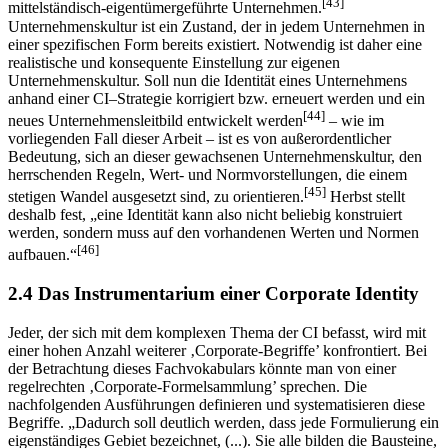
seines Unternehmens geprägt.“
Diese These gilt vor allem für
[43]
mittelständisch-eigentümergeführte Unternehmen.
Unternehmenskultur ist ein Zustand, der in jedem Unternehmen in
einer spezifischen Form bereits existiert. Notwendig ist daher eine
realistische und konsequente Einstellung zur eigenen
Unternehmenskultur. Soll nun die Identität eines Unternehmens
anhand einer CI–Strategie korrigiert bzw. erneuert werden und ein
[44]
neues Unternehmensleitbild entwickelt werden
– wie im
vorliegenden Fall dieser Arbeit – ist es von außerordentlicher
Bedeutung, sich an dieser gewachsenen Unternehmenskultur, den
herrschenden Regeln, Wert- und Normvorstellungen, die einem
[45]
stetigen Wandel ausgesetzt sind, zu orientieren.
Herbst stellt
deshalb fest, „eine Identität kann also nicht beliebig konstruiert
werden, sondern muss auf den vorhandenen Werten und Normen
[46]
aufbauen.“
2.4 Das Instrumentarium einer Corporate Identity
Jeder, der sich mit dem komplexen Thema der CI befasst, wird mit
einer hohen Anzahl weiterer ‚Corporate-Begriffe’ konfrontiert. Bei
der Betrachtung dieses Fachvokabulars könnte man von einer
regelrechten ‚Corporate-Formelsammlung’ sprechen. Die
nachfolgenden Ausführungen definieren und systematisieren diese
Begriffe. „Dadurch soll deutlich werden, dass jede Formulierung ein