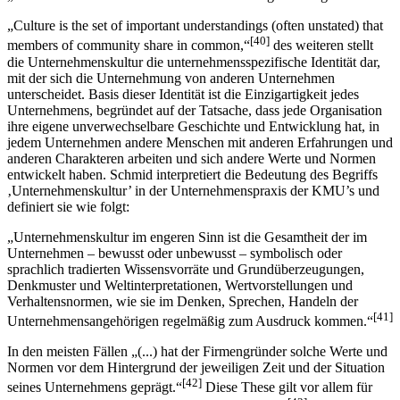
[39]
„Unternehmenskultur ist somit Prozess und Ergebnis zugleich.“
„Culture is the set of important understandings (often unstated) that
[40]
members of community share in common,“
des weiteren stellt
die Unternehmenskultur die unternehmensspezifische Identität dar,
mit der sich die Unternehmung von anderen Unternehmen
unterscheidet. Basis dieser Identität ist die Einzigartigkeit jedes
Unternehmens, begründet auf der Tatsache, dass jede Organisation
ihre eigene unverwechselbare Geschichte und Entwicklung hat, in
jedem Unternehmen andere Menschen mit anderen Erfahrungen und
anderen Charakteren arbeiten und sich andere Werte und Normen
entwickelt haben. Schmid interpretiert die Bedeutung des Begriffs
‚Unternehmenskultur’ in der Unternehmenspraxis der KMU’s und
definiert sie wie folgt:
„Unternehmenskultur im engeren Sinn ist die Gesamtheit der im
Unternehmen – bewusst oder unbewusst – symbolisch oder
sprachlich tradierten Wissensvorräte und Grundüberzeugungen,
Denkmuster und Weltinterpretationen, Wertvorstellungen und
Verhaltensnormen, wie sie im Denken, Sprechen, Handeln der
[41]
Unternehmensangehörigen regelmäßig zum Ausdruck kommen.“
In den meisten Fällen „(...) hat der Firmengründer solche Werte und
Normen vor dem Hintergrund der jeweiligen Zeit und der Situation
[42]