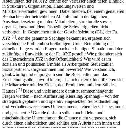
Heidenheim und den Praxissemestern in den verschiedenen
Abteilungen der Fa.
XYZ
konnte der Verfasser einen tiefen Einblick
in Strukturen, Organisation, Handlungsweisen und
Mitarbeiterverhalten gewinnen. Dabei blieben, bei einem genaueren
Beobachten der betrieblichen Abläufe und in der täglichen
Auseinandersetzung mit den Mitarbeitern, strukturelle sowie
organisations- und identitätsbedingte Schwierigkeiten nicht
verborgen. In Gesprächen mit der Geschäftsleitung (GL) der Fa.
[4]
XYZ
, der die genannte Sachlage bekannt ist, ergaben sich
verschiedene Problembeschreibungen. Unter Betrachtung der
aktuellen Lage wurden Fragen nach der heutigen Situation und der
zukünftigen Entwicklung der Fa.
XYZ
gestellt: Wie präsentiert sich
das Unternehmen
XYZ
in der Öffentlichkeit? Wie wird es im
sozialen und politischen Umfeld als Arbeitgeber, Steuerzahler,
Sozialpartner wahrgenommen und bewertet? Wie verständlich,
glaubwürdig und einprägsam sind die Botschaften und das
Erscheinungsbild, sowohl intern, als auch extern? Identifizieren sich
die Mitarbeiter mit den Zielen, den Produkten und dem Stil des
[5]
Hauses?
Diese und viele andere damit zusammenhängende
Fragen werden – nach Auffassung Kiessling/Spannagl – von der
strategisch geplanten und operativ eingesetzten Selbstdarstellung
und Verhaltensweise eines Unternehmens – eben der CI – bestimmt
[6]
und gesteuert.
Gerade deshalb sollten auch kleine und
mittelständische Unternehmen die Chance nicht verpassen, sich