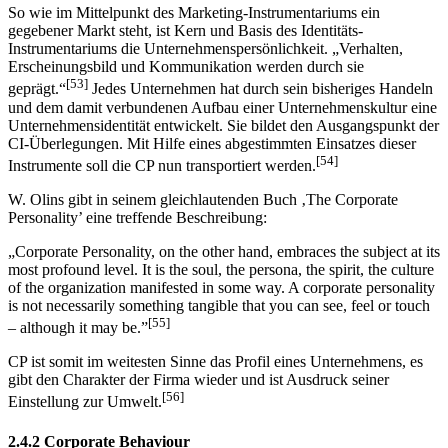
So wie im Mittelpunkt des Marketing-Instrumentariums ein
gegebener Markt steht, ist Kern und Basis des Identitäts-
Instrumentariums die Unternehmenspersönlichkeit. „Verhalten,
Erscheinungsbild und Kommunikation werden durch sie
[53]
geprägt.“
Jedes Unternehmen hat durch sein bisheriges Handeln
und dem damit verbundenen Aufbau einer Unternehmenskultur eine
Unternehmensidentität entwickelt. Sie bildet den Ausgangspunkt der
CI-Überlegungen. Mit Hilfe eines abgestimmten Einsatzes dieser
[54]
Instrumente soll die CP nun transportiert werden.
W. Olins gibt in seinem gleichlautenden Buch ‚The Corporate
Personality’ eine treffende Beschreibung:
„Corporate Personality, on the other hand, embraces the subject at its
most profound level. It is the soul, the persona, the spirit, the culture
of the organization manifested in some way. A corporate personality
is not necessarily something tangible that you can see, feel or touch
[55]
– although it may be.”
CP ist somit im weitesten Sinne das Profil eines Unternehmens, es
gibt den Charakter der Firma wieder und ist Ausdruck seiner
[56]
Einstellung zur Umwelt.