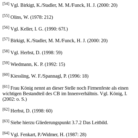
[54]
Vgl. Birkigt, K./Stadler, M. M./Funck, H. J. (2000: 20)
[55]
Olins, W. (1978: 212)
[56]
Vgl. Keller, I. G. (1990: 67f.)
[57]
Birkigt, K./Stadler, M. M./Funck, H. J. (2000: 20)
[58]
Vgl. Herbst, D. (1998: 59)
[59]
Wiedmann, K. P. (1992: 15)
[60]
Kiessling, W. F./Spannagl, P. (1996: 18)
[61]
Frau König nennt an dieser Stelle noch Firmenfeste als einen
wichtigen Bestandteil des CB im Innenverhältnis. Vgl. König, I.
(2002: o. S.)
[62]
Herbst, D. (1998: 60)
[63]
Siehe hierzu Gliederungspunkt 3.7.2 Das Leitbild.