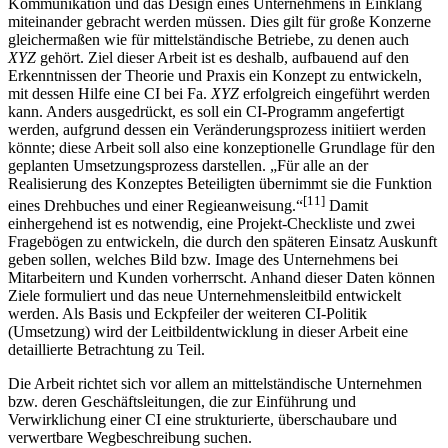
können, hat die Realität gezeigt, dass das Verhalten, die
Kommunikation und das Design eines Unternehmens in Einklang
miteinander gebracht werden müssen. Dies gilt für große Konzerne
gleichermaßen wie für mittelständische Betriebe, zu denen auch
XYZ
gehört. Ziel dieser Arbeit ist es deshalb, aufbauend auf den
Erkenntnissen der Theorie und Praxis ein Konzept zu entwickeln,
mit dessen Hilfe eine CI bei Fa.
XYZ
erfolgreich eingeführt werden
kann. Anders ausgedrückt, es soll ein CI-Programm angefertigt
werden, aufgrund dessen ein Veränderungsprozess initiiert werden
könnte; diese Arbeit soll also eine konzeptionelle Grundlage für den
geplanten Umsetzungsprozess darstellen. „Für alle an der
Realisierung des Konzeptes Beteiligten übernimmt sie die Funktion
[11]
eines Drehbuches und einer Regieanweisung.“
Damit
einhergehend ist es notwendig, eine Projekt-Checkliste und zwei
Fragebögen zu entwickeln, die durch den späteren Einsatz Auskunft
geben sollen, welches Bild bzw. Image des Unternehmens bei
Mitarbeitern und Kunden vorherrscht. Anhand dieser Daten können
Ziele formuliert und das neue Unternehmensleitbild entwickelt
werden. Als Basis und Eckpfeiler der weiteren CI-Politik
(Umsetzung) wird der Leitbildentwicklung in dieser Arbeit eine
detaillierte Betrachtung zu Teil.
Die Arbeit richtet sich vor allem an mittelständische Unternehmen
bzw. deren Geschäftsleitungen, die zur Einführung und
Verwirklichung einer CI eine strukturierte, überschaubare und