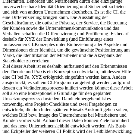
Unternehmen lebensnotwendig geworden, ihren Kunden,
Lieferanten, Behörden und Mitarbeitern durch eine einzigartige,
unverwechselbare Identität Orientierung und Sicherheit zu bieten
und sich von anderen Unternehmen abzuheben. Es ist die CI, die
eine Differenzierung bringen kann. Die Ausstattung der
Geschäftsräume, die optische Präsenz, der Service, die Betreuung
der Kunden sowie die Unternehmenskommunikation und das
Verhalten schaffen die Differenzierung und Profilierung. Es bedarf
deshalb für XYZ der Entwicklung (und Einführung) eines
umfassenden CI-Konzeptes unter Einbeziehung aller Aspekte und
Dimensionen einer Identität, um die gewünschte Positionierung am
Markt, die Identifikation der Mitarbeiter und die Akzeptanz der
Stakeholder zu erreichen.
Ziel dieser Arbeit ist es deshalb, aufbauend auf den Erkenntnissen
der Theorie und Praxis ein Konzept zu entwickeln, mit dessen Hilfe
eine CI bei Fa. XYZ erfolgreich eingeführt werden kann. Anders
ausgedrückt, es soll ein CI-Programm angefertigt werden, aufgrund
dessen ein Veränderungsprozess initiiert werden könnte; diese Arbeit
soll also eine konzeptionelle Grundlage für den geplanten
Umsetzungsprozess darstellen. Damit einhergehend ist es
notwendig, eine Projekt-Checkliste und zwei Fragebögen zu
entwickeln, die durch den späteren Einsatz Auskunft geben sollen,
welches Bild bzw. Image des Unternehmens bei Mitarbeitern und
Kunden vorherrscht. Anhand dieser Daten können Ziele formuliert
und das neue Unternehmensleitbild entwickelt werden. Als Basis