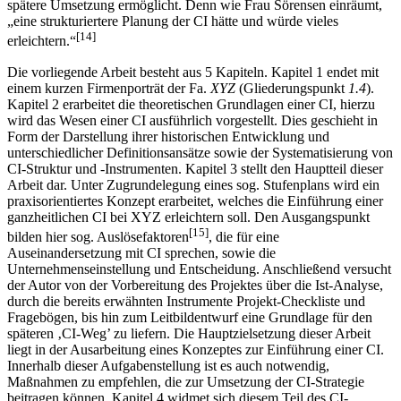
welches die Einführung einer CI vereinfacht und somit auch eine
spätere Umsetzung ermöglicht. Denn wie Frau Sörensen einräumt,
„eine strukturiertere Planung der CI hätte und würde vieles
[14]
erleichtern.“
Die vorliegende Arbeit besteht aus 5 Kapiteln. Kapitel 1 endet mit
einem kurzen Firmenporträt der Fa.
XYZ
(Gliederungspunkt
1.4
).
Kapitel 2 erarbeitet die theoretischen Grundlagen einer CI, hierzu
wird das Wesen einer CI ausführlich vorgestellt. Dies geschieht in
Form der Darstellung ihrer historischen Entwicklung und
unterschiedlicher Definitionsansätze sowie der Systematisierung von
CI-Struktur und -Instrumenten. Kapitel 3 stellt den Hauptteil dieser
Arbeit dar. Unter Zugrundelegung eines sog. Stufenplans wird ein
praxisorientiertes Konzept erarbeitet, welches die Einführung einer
ganzheitlichen CI bei XYZ erleichtern soll. Den Ausgangspunkt
[15]
bilden hier sog. Auslösefaktoren
, die für eine
Auseinandersetzung mit CI sprechen, sowie die
Unternehmenseinstellung und Entscheidung. Anschließend versucht
der Autor von der Vorbereitung des Projektes über die Ist-Analyse,
durch die bereits erwähnten Instrumente Projekt-Checkliste und
Fragebögen, bis hin zum Leitbildentwurf eine Grundlage für den
späteren ‚CI-Weg’ zu liefern. Die Hauptzielsetzung dieser Arbeit
liegt in der Ausarbeitung eines Konzeptes zur Einführung einer CI.
Innerhalb dieser Aufgabenstellung ist es auch notwendig,
Maßnahmen zu empfehlen, die zur Umsetzung der CI-Strategie