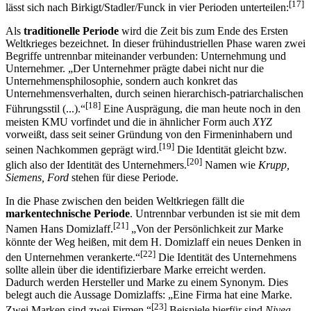
Die historische Entwicklung von CI in der wirtschaftlichen Praxis
[17]
lässt sich nach Birkigt/Stadler/Funck in vier Perioden unterteilen:
Als
traditionelle Periode
wird die Zeit bis zum Ende des Ersten
Weltkrieges bezeichnet. In dieser frühindustriellen Phase waren zwei
Begriffe untrennbar miteinander verbunden: Unternehmung und
Unternehmer. „Der Unternehmer prägte dabei nicht nur die
Unternehmensphilosophie, sondern auch konkret das
Unternehmensverhalten, durch seinen hierarchisch-patriarchalischen
[18]
Führungsstil (...).“
Eine Ausprägung, die man heute noch in den
meisten KMU vorfindet und die in ähnlicher Form auch
XYZ
vorweißt, dass seit seiner Gründung von den Firmeninhabern und
[19]
seinen Nachkommen geprägt wird.
Die Identität gleicht bzw.
[20]
glich also der Identität des Unternehmers.
Namen wie
Krupp,
Siemens, Ford
stehen für diese Periode.
In die Phase zwischen den beiden Weltkriegen fällt die
markentechnische Periode
. Untrennbar verbunden ist sie mit dem
[21]
Namen Hans Domizlaff.
„Von der Persönlichkeit zur Marke
könnte der Weg heißen, mit dem H. Domizlaff ein neues Denken in
[22]
den Unternehmen verankerte.“
Die Identität des Unternehmens
sollte allein über die identifizierbare Marke erreicht werden.
Dadurch werden Hersteller und Marke zu einem Synonym. Dies
belegt auch die Aussage Domizlaffs: „Eine Firma hat eine Marke.