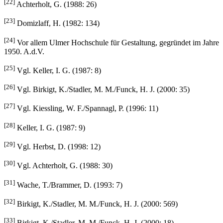
[22]
Achterholt, G. (1988: 26)
[23]
Domizlaff, H. (1982: 134)
[24]
Vor allem Ulmer Hochschule für Gestaltung, gegründet im Jahre
1950. A.d.V.
[25]
Vgl. Keller, I. G. (1987: 8)
[26]
Vgl. Birkigt, K./Stadler, M. M./Funck, H. J. (2000: 35)
[27]
Vgl. Kiessling, W. F./Spannagl, P. (1996: 11)
[28]
Keller, I. G. (1987: 9)
[29]
Vgl. Herbst, D. (1998: 12)
[30]
Vgl. Achterholt, G. (1988: 30)
[31]
Wache, T./Brammer, D. (1993: 7)
[32]
Birkigt, K./Stadler, M. M./Funck, H. J. (2000: 569)