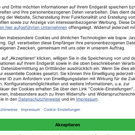
aden!
norar - bis zu 40%.
 hochwertiges Fachbuch in unserem renommierten Buchverlag.
t und machen Sie sich bekannt.
 unter +49(0)176-85996762 erreichbar.
 amazon erhältlich.