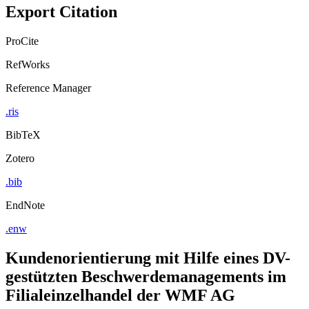
Export Citation
ProCite
RefWorks
Reference Manager
.ris
BibTeX
Zotero
.bib
EndNote
.enw
Kundenorientierung mit Hilfe eines DV-
gestützten Beschwerdemanagements im
Filialeinzelhandel der WMF AG