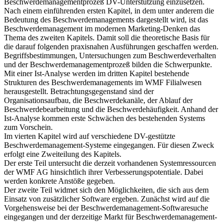
Beschwerdemanagementprozeß DV-Unterstützung einzusetzen.
Nach einem einführenden ersten Kapitel, in dem unter anderem die
Bedeutung des Beschwerdemanagements dargestellt wird, ist das
Beschwerdemanagement im modernen Marketing-Denken das
Thema des zweiten Kapitels. Damit soll die theoretische Basis für
die darauf folgenden praxisnahen Ausführungen geschaffen werden.
Begriffsbestimmungen, Untersuchungen zum Beschwerdeverhalten
und der Beschwerdemanagementprozeß bilden die Schwerpunkte.
Mit einer Ist-Analyse werden im dritten Kapitel bestehende
Strukturen des Beschwerdemanagements im WMF Filialwesen
herausgestellt. Betrachtungsgegenstand sind der
Organisationsaufbau, die Beschwerdekanäle, der Ablauf der
Beschwerdebearbeitung und die Beschwerdehäufigkeit. Anhand der
Ist-Analyse kommen erste Schwächen des bestehenden Systems
zum Vorschein.
Im vierten Kapitel wird auf verschiedene DV-gestützte
Beschwerdemanagement-Systeme eingegangen. Für diesen Zweck
erfolgt eine Zweiteilung des Kapitels.
Der erste Teil untersucht die derzeit vorhandenen Systemressourcen
der WMF AG hinsichtlich ihrer Verbesserungspotentiale. Dabei
werden konkrete Anstöße gegeben.
Der zweite Teil widmet sich den Möglichkeiten, die sich aus dem
Einsatz von zusätzlicher Software ergeben. Zunächst wird auf die
Vorgehensweise bei der Beschwerdemanagement-Softwaresuche
eingegangen und der derzeitige Markt für Beschwerdemanagement-