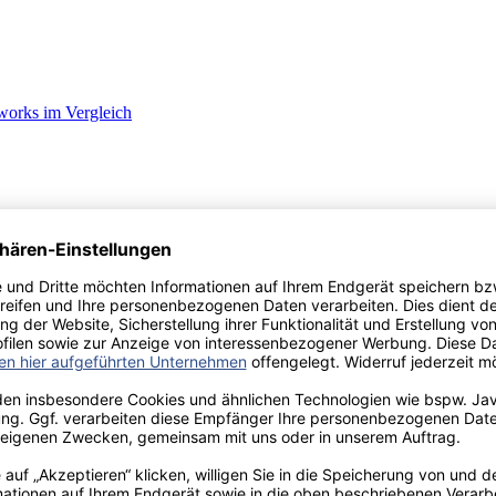
works im Vergleich
treuung und Erziehung ihrer Kinder in der Einrichtung?
dertagesstätten exemplarisch aufgezeigt anhand einer empirischen Studi