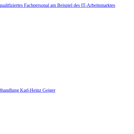
lifiziertes Fachpersonal am Beispiel des IT-Arbeitsmarktes
oßhandlung Karl-Heinz Geiger