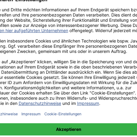
aden!
norar - bis zu 40%.
 hochwertiges Fachbuch in unserem renommierten Buchverlag.
t und machen Sie sich bekannt.
 unter +49(0)176-85996762 erreichbar.
 amazon erhältlich.