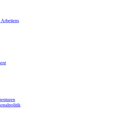
 Arbeitens
ent
genturen
sonalpolitik