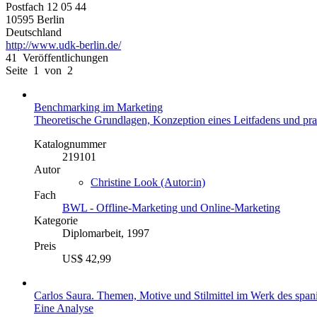
Postfach 12 05 44
10595 Berlin
Deutschland
http://www.udk-berlin.de/
41 Veröffentlichungen
Seite 1 von 2
Benchmarking im Marketing
Theoretische Grundlagen, Konzeption eines Leitfadens und p
Katalognummer
219101
Autor
Christine Look (Autor:in)
Fach
BWL - Offline-Marketing und Online-Marketing
Kategorie
Diplomarbeit, 1997
Preis
US$ 42,99
Carlos Saura. Themen, Motive und Stilmittel im Werk des span
Eine Analyse