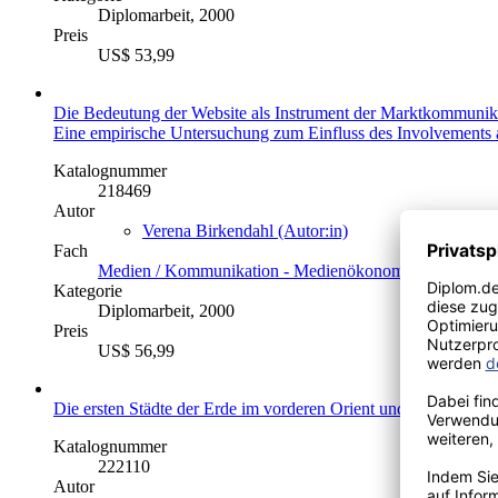
Diplomarbeit, 2000
Preis
US$ 53,99
Die Bedeutung der Website als Instrument der Marktkommunik
Eine empirische Untersuchung zum Einfluss des Involvements
Katalognummer
218469
Autor
Verena Birkendahl (Autor:in)
Fach
Medien / Kommunikation - Medienökonomie, -managem
Kategorie
Diplomarbeit, 2000
Preis
US$ 56,99
Die ersten Städte der Erde im vorderen Orient und heutigen Ira
Katalognummer
222110
Autor