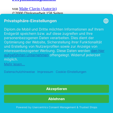
von
Malte Clavin (Autor:in)
©2000
Diplomarbeit
158 Seiten
Hilfe/FAQ
Impressum
Datenschutz
AGB
Vertrag widerrufen
Zur Desktop-Version
Copyright ©Imprint in der Bedey & Thoms Media GmbH
powered
by
Open Publishing
Cookie-Einstellungen