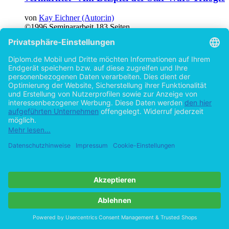
von
Kay Eichner (Autor:in)
©1996
Seminararbeit
183 Seiten
Hilfe/FAQ
Impressum
Datenschutz
AGB
Vertrag widerrufen
Zur Desktop-Version
Copyright ©Imprint in der Bedey & Thoms Media GmbH
powered
by
Open Publishing
Cookie-Einstellungen