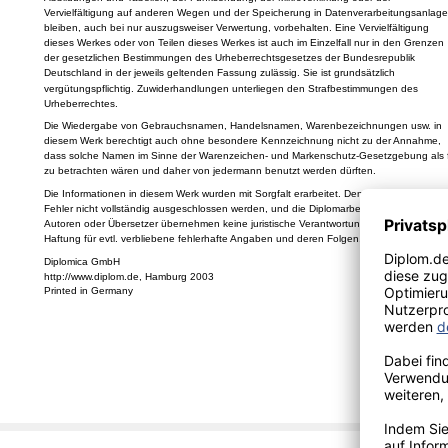
Vervielfältigung auf anderen Wegen und der Speicherung in Datenverarbeitungsanlage
bleiben, auch bei nur auszugsweiser Verwertung, vorbehalten. Eine Vervielfältigung
dieses Werkes oder von Teilen dieses Werkes ist auch im Einzelfall nur in den Grenzen
der gesetzlichen Bestimmungen des Urheberrechtsgesetzes der Bundesrepublik
Deutschland in der jeweils geltenden Fassung zulässig. Sie ist grundsätzlich
vergütungspflichtig. Zuwiderhandlungen unterliegen den Strafbestimmungen des
Urheberrechtes.
Die Wiedergabe von Gebrauchsnamen, Handelsnamen, Warenbezeichnungen usw. in
diesem Werk berechtigt auch ohne besondere Kennzeichnung nicht zu der Annahme,
dass solche Namen im Sinne der Warenzeichen- und Markenschutz-Gesetzgebung als f
zu betrachten wären und daher von jedermann benutzt werden dürften.
Die Informationen in diesem Werk wurden mit Sorgfalt erarbeitet. Dennoch können
Fehler nicht vollständig ausgeschlossen werden, und die Diplomarbeiten Agentur, die
Autoren oder Übersetzer übernehmen keine juristische Verantwortung oder irgendeine
Haftung für evtl. verbliebene fehlerhafte Angaben und deren Folgen.
Diplomica GmbH
http://www.diplom.de, Hamburg 2003
Printed in Germany