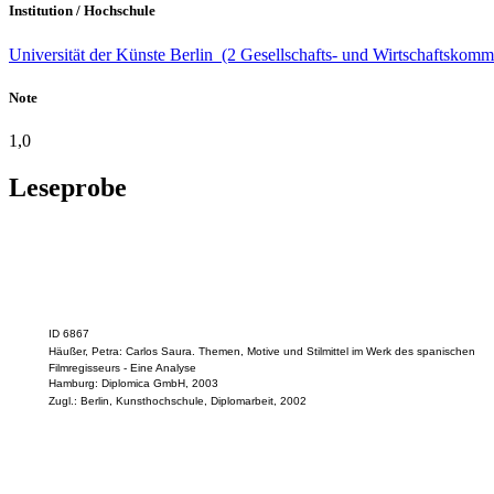
Institution / Hochschule
Universität der Künste Berlin (2 Gesellschafts- und Wirtschaftskomm
Note
1,0
Leseprobe
ID 6867
Häußer, Petra: Carlos Saura. Themen, Motive und Stilmittel im Werk des spanischen
Filmregisseurs - Eine Analyse
Hamburg: Diplomica GmbH, 2003
Zugl.: Berlin, Kunsthochschule, Diplomarbeit, 2002