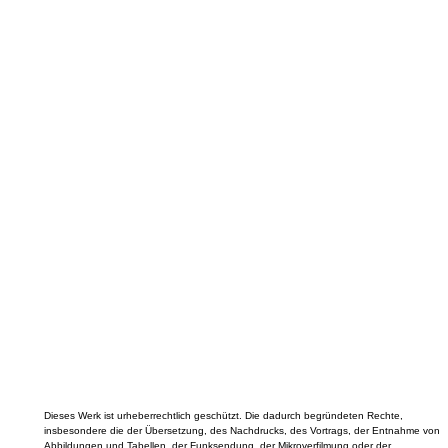
Dieses Werk ist urheberrechtlich geschützt. Die dadurch begründeten Rechte,
insbesondere die der Übersetzung, des Nachdrucks, des Vortrags, der Entnahme von
Abbildungen und Tabellen, der Funksendung, der Mikroverfilmung oder der