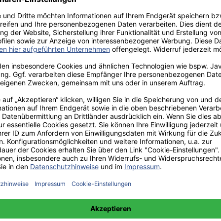
aden!
norar - bis zu 40%.
 hochwertiges Fachbuch in unserem renommierten Buchverlag.
t und machen Sie sich bekannt.
 unter +49(0)176-85996762 erreichbar.
 amazon erhältlich.