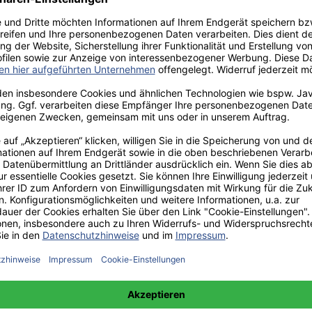
aden!
norar - bis zu 40%.
 hochwertiges Fachbuch in unserem renommierten Buchverlag.
t und machen Sie sich bekannt.
 unter +49(0)176-85996762 erreichbar.
 amazon erhältlich.