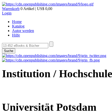
Warenkorb
0 Artikel | US$ 0,00
Login
Home
Katalog
Autor werden
Hilfe
Suche
Institution / Hochschul
Universität Potsdam