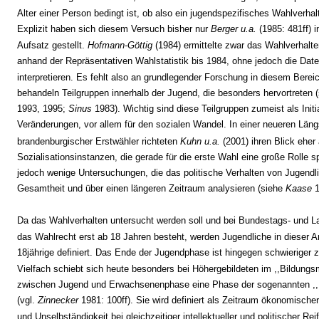
Alter einer Person bedingt ist, ob also ein jugendspezifisches Wahlverhalt
Explizit haben sich diesem Versuch bisher nur
Berger u.a.
(1985: 481ff) 
Aufsatz gestellt.
Hofmann-Göttig
(1984) ermittelte zwar das Wahlverhalt
anhand der Repräsentativen Wahlstatistik bis 1984, ohne jedoch die Daten
interpretieren. Es fehlt also an grundlegender Forschung in diesem Bereic
behandeln Teilgruppen innerhalb der Jugend, die besonders hervortreten 
1993, 1995;
Sinus
1983). Wichtig sind diese Teilgruppen zumeist als Initia
Veränderungen, vor allem für den sozialen Wandel. In einer neueren Läng
brandenburgischer Erstwähler richteten
Kuhn u.a.
(2001) ihren Blick eher 
Sozialisationsinstanzen, die gerade für die erste Wahl eine große Rolle sp
jedoch wenige Untersuchungen, die das politische Verhalten von Jugendlic
Gesamtheit und über einen längeren Zeitraum analysieren (siehe
Kaase
1
Da das Wahlverhalten untersucht werden soll und bei Bundestags- und 
das Wahlrecht erst ab 18 Jahren besteht, werden Jugendliche in dieser Ar
18jährige definiert. Das Ende der Jugendphase ist hingegen schwieriger
Vielfach schiebt sich heute besonders bei Höhergebildeten im ,,Bildungs
zwischen Jugend und Erwachsenenphase eine Phase der sogenannten ,
(vgl.
Zinnecker
1981: 100ff). Sie wird definiert als Zeitraum ökonomische
und Unselbständigkeit bei gleichzeitiger intellektueller und politischer Rei