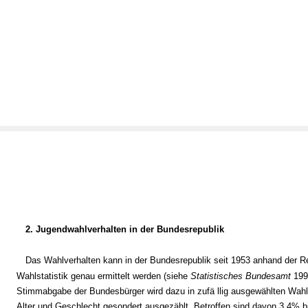
2. Jugendwahlverhalten in der Bundesrepublik
Das Wahlverhalten kann in der Bundesrepublik seit 1953 anhand der R
Wahlstatistik genau ermittelt werden (siehe
Statistisches Bundesamt
1990
Stimmabgabe der Bundesbürger wird dazu in zufä llig ausgewählten Wah
Alter und Geschlecht gesondert ausgezählt. Betroffen sind davon 3,4% b