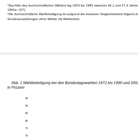
Das Alter des durchschnittlichen Wählers lag 1953 bis 1990 zwischen 46,1 und 47,4 Jahren 
4
1994a: 107).
Die durchschnittliche Wahlbeteiligung ist aufgrund der besseren Vergleichbarkeit folgend 
5
Sonderauszählungen ohne Wähler mit Wahlschein.
Abb. 1 Wahlbeteiligung bei den Bundestagswahlen 1972 bis 1990 und 200
in Prozent
95
90
85
80
75
70