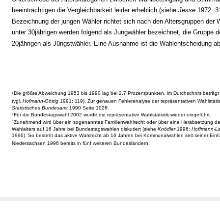
beeinträchtigen die Vergleichbarkeit leider erheblich (siehe
Jesse
1972: 31
Bezeichnung der jungen Wähler richtet sich nach den Altersgruppen der W
unter 30jährigen werden folgend als Jungwähler bezeichnet, die Gruppe d
20jährigen als Jüngstwähler. Eine Ausnahme ist die Wahlentscheidung ab
Die größte Abweichung 1953 bis 1990 lag bei 2,7 Prozentpunkten, im Durchschnitt beträgt
1
(vgl.
Hofmann-Göttig
1991: 119). Zur genauen Fehleranalyse der repräsentativen Wahlstatis
Statistisches Bundesamt
1990 Seite 102ff.
Für die Bundestagswahl 2002 wurde die repräsentative Wahlstatistik wieder eingeführt.
2
Zunehmend wird über ein sogenanntes Familienwahlrecht oder über eine Herabsetzung de
3
Wahlalters auf 16 Jahre bei Bundestagswahlen diskutiert (siehe
Knödler
1996;
Hoffmann-La
1996). So besteht das aktive Wahlrecht ab 16 Jahren bei Kommunalwahlen seit seiner Einf
Niedersachsen 1996 bereits in fünf weiteren Bundesländern.