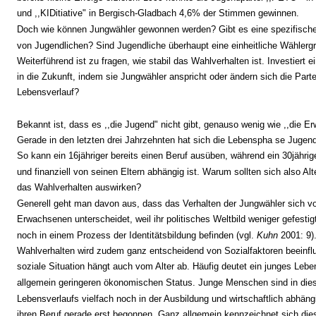
und ,,KIDitiative" in Bergisch-Gladbach 4,6% der Stimmen gewinnen.
Doch wie können Jungwähler gewonnen werden? Gibt es eine spezifische
von Jugendlichen? Sind Jugendliche überhaupt eine einheitliche Wählerg
Weiterführend ist zu fragen, wie stabil das Wahlverhalten ist. Investiert ei
in die Zukunft, indem sie Jungwähler anspricht oder ändern sich die Part
Lebensverlauf?
Bekannt ist, dass es ,,die Jugend" nicht gibt, genauso wenig wie ,,die E
Gerade in den letzten drei Jahrzehnten hat sich die Lebenspha se Jugend
So kann ein 16jähriger bereits einen Beruf ausüben, während ein 30jährige
und finanziell von seinen Eltern abhängig ist. Warum sollten sich also Alt
das Wahlverhalten auswirken?
Generell geht man davon aus, dass das Verhalten der Jungwähler sich v
Erwachsenen unterscheidet, weil ihr politisches Weltbild weniger gefestigt
noch in einem Prozess der Identitätsbildung befinden (vgl.
Kuhn
2001: 9)
Wahlverhalten wird zudem ganz entscheidend von Sozialfaktoren beeinflu
soziale Situation hängt auch vom Alter ab. Häufig deutet ein junges Leben
allgemein geringeren ökonomischen Status. Junge Menschen sind in die
Lebensverlaufs vielfach noch in der Ausbildung und wirtschaftlich abhäng
ihren Beruf gerade erst begonnen. Ganz allgemein kennzeichnet sich di