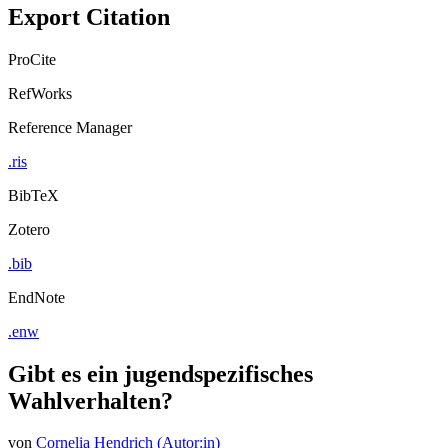
Export Citation
ProCite
RefWorks
Reference Manager
.ris
BibTeX
Zotero
.bib
EndNote
.enw
Gibt es ein jugendspezifisches
Wahlverhalten?
von
Cornelia Hendrich (Autor:in)