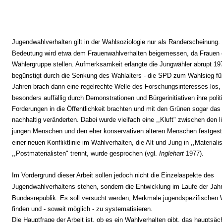
Jugendwahlverhalten gilt in der Wahlsoziologie nur als Randerscheinung.
Bedeutung wird etwa dem Frauenwahlverhalten beigemessen, da Frauen e
Wählergruppe stellen. Aufmerksamkeit erlangte die Jungwähler abrupt 1972
begünstigt durch die Senkung des Wahlalters - die SPD zum Wahlsieg füh
Jahren brach dann eine regelrechte Welle des Forschungsinteresses los
besonders auffällig durch Demonstrationen und Bürgerinitiativen ihre poli
Forderungen in die Öffentlichkeit brachten und mit den Grünen sogar da
nachhaltig veränderten. Dabei wurde vielfach eine ,,Kluft" zwischen den l
jungen Menschen und den eher konservativen älteren Menschen festgeste
einer neuen Konfliktlinie im Wahlverhalten, die Alt und Jung in ,,Materiali
,,Postmaterialisten" trennt, wurde gesprochen (vgl.
Inglehart
1977).
Im Vordergrund dieser Arbeit sollen jedoch nicht die Einzelaspekte des
Jugendwahlverhaltens stehen, sondern die Entwicklung im Laufe der Jahr
Bundesrepublik. Es soll versucht werden, Merkmale jugendspezifischen 
finden und - soweit möglich - zu systematisieren.
Die Hauptfrage der Arbeit ist, ob es ein Wahlverhalten gibt, das hauptsäc