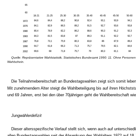
65
60
18-21
21-25
25-30
30-35
35-40
40-45
45-50
50-60
84,6
84,4
88,2
90,8
92,4
93,1
93,9
94,1
1972
84,1
82,9
86,5
89,2
91,5
92,7
93,6
93,8
1976
80,4
78,9
82,2
86,2
88,6
90,3
91,2
92,3
1980
84,3
81,5
83,8
87
89,3
91,1
92,2
92,7
1983
76,8
73,1
75,9
80,3
83,8
86
87,9
89,4
1987
64,7
61,8
66,3
71,3
75,7
79,5
82,1
84,6
1990
69,6
68
71,8
75,7
79
80,3
81,1
84
2002
Quelle: Repräsentative Wahlstatistik, Statistisches Bundesamt 1990: 11. Ohne Personen
Wahlschein.
Die Teilnahmebereitschaft an Bundestagswahlen zeigt sich somit leben
Mit zunehmendem Alter steigt die Wahlbeteiligung bis auf ihren Höchsts
und 69 Jahren, erst bei den über 70jährigen geht die Wahlbereitschaft wie
Jungwählerdefizit
Dieser altersspezifische Verlauf stellt sich, wenn auch auf unterschied
allen Bundestagswahlen seit der Absenkung des Wahlalters 1972 auf 18 J