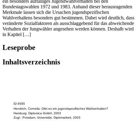
ein besonders auffälliges Jugendwahlverhalten bei den
Bundestagswahlen 1972 und 1983. Anhand dieser herausragenden
Merkmale lassen sich die Ursachen jugendspezifischen
Wahlverhaltens besonders gut bestimmen. Dabei wird deutlich, dass
veränderte Sozialfaktoren als ausschlaggebend für das abweichende
Verhalten der Jungwähler angesehen werden können. Deshalb wird
in Kapitel […]
Leseprobe
Inhaltsverzeichnis
ID 6585
Hendrich, Cornelia: Gibt es ein jugendspezifisches Wahlverhalten?
Hamburg: Diplomica GmbH, 2003
Zugl.: Potsdam, Universität, Diplomarbeit, 2003