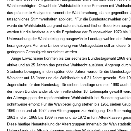
Wahlberechtigten. Obwohl die Wahlstatistik keine Personen mit Wahlschei
das präziseste Analyseinstrument der Wahlforschung, da sie gegenüber
tatsächliches Stimmverhalten abbildet.
Für die Bundestagswahlen der 
1
wurde die Wahlstatistik aufgrund datenschutzrechtlicher Bedenken ausge
werden für die Analyse auch die Ergebnisse der Europawahlen 1979 bis 1
Untersuchung der Wahlbeteiligung ausgewählte Landtagswahlen der Jahr
herangezogen. Auf eine Einbeziehung von Umfragedaten soll an dieser St
geringeren Genauigkeit verzichtet werden.
Junge Erwachsene konnten bis zur sechsten Bundestagswahl 1969 ers
aktive und ab 25 Jahren das passive Wahlrecht ausüben. Angeregt durch
Studentenbewegung in den späten 60er Jahren wurde für die Bundestags
Wahlalter auf 18 Jahre und die Wählbarkeit auf 21 Jahre gesenkt. Seit 1
Jugendliche für den Bundestag, für sieben Landtage und seit 1990 auch f
der neuen Bundesländer ab dem vollendeten 18. Lebensjahr gewählt wer
der Altersgruppen der repräsentativen Wahlstatistik bei Bundestagswahl
schrittweise erhöht: Für die Wahlbeteiligung stehen bis 1961 sieben Grup
1969 neun und ab 1972 zehn Altersgruppen zur Verfügung. Die Stimmabg
1961 in drei, 1965 bis 1969 in vier und ab 1972 in fünf Altersklassen ges
Diese häufige Neuaufteilung der Altersgruppen innerhalb der Wahlstatist
Unterschiede der Alterskategorien zwischen Wahlbeteiligung und Stimm