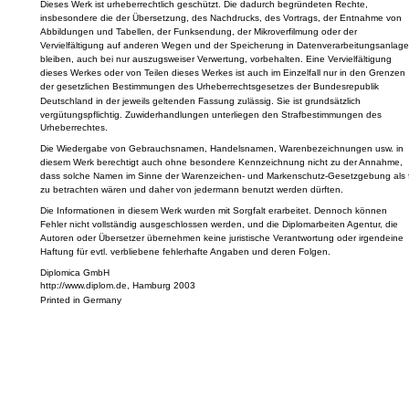
Dieses Werk ist urheberrechtlich geschützt. Die dadurch begründeten Rechte,
insbesondere die der Übersetzung, des Nachdrucks, des Vortrags, der Entnahme von
Abbildungen und Tabellen, der Funksendung, der Mikroverfilmung oder der
Vervielfältigung auf anderen Wegen und der Speicherung in Datenverarbeitungsanlage
bleiben, auch bei nur auszugsweiser Verwertung, vorbehalten. Eine Vervielfältigung
dieses Werkes oder von Teilen dieses Werkes ist auch im Einzelfall nur in den Grenzen
der gesetzlichen Bestimmungen des Urheberrechtsgesetzes der Bundesrepublik
Deutschland in der jeweils geltenden Fassung zulässig. Sie ist grundsätzlich
vergütungspflichtig. Zuwiderhandlungen unterliegen den Strafbestimmungen des
Urheberrechtes.
Die Wiedergabe von Gebrauchsnamen, Handelsnamen, Warenbezeichnungen usw. in
diesem Werk berechtigt auch ohne besondere Kennzeichnung nicht zu der Annahme,
dass solche Namen im Sinne der Warenzeichen- und Markenschutz-Gesetzgebung als f
zu betrachten wären und daher von jedermann benutzt werden dürften.
Die Informationen in diesem Werk wurden mit Sorgfalt erarbeitet. Dennoch können
Fehler nicht vollständig ausgeschlossen werden, und die Diplomarbeiten Agentur, die
Autoren oder Übersetzer übernehmen keine juristische Verantwortung oder irgendeine
Haftung für evtl. verbliebene fehlerhafte Angaben und deren Folgen.
Diplomica GmbH
http://www.diplom.de, Hamburg 2003
Printed in Germany