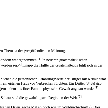
en Themata der (ver)öffentlichten Meinung.
[1]
en Ländern wahrgenommen.
In neueren guatemaltekischen
[2]
eworden sei.
Knapp die Hälfte der Guatemaltecos fühlt sich in der
blieben die persönlichen Erfahrungswerte der Bürger mit Kriminalität
ihrem eigenen Haus vor Verbrechen fürchten. Ein Drittel (34%) gab
[4]
r jemandem aus ihrer Familie physische Gewalt angetan wurde.
[5]
Sahara sind die gewalttätigsten Regionen der Welt.
[6]
Nahen Osten, sechs Mal so hoch wie im Weltdurchschnitt.
Dies