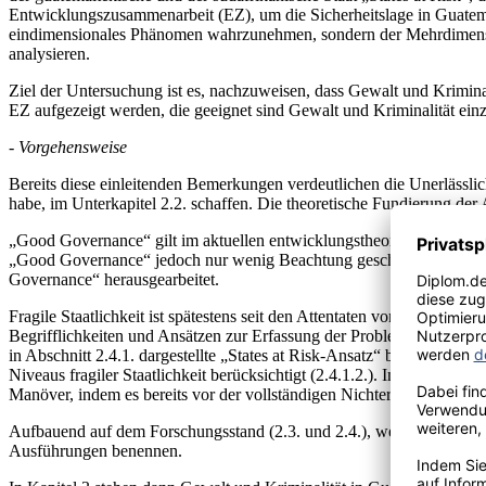
Entwicklungszusammenarbeit (EZ), um die Sicherheitslage in Guatema
eindimensionales Phänomen wahrzunehmen, sondern der Mehrdimension
analysieren.
Ziel der Untersuchung ist es, nachzuweisen, dass Gewalt und Kriminal
EZ aufgezeigt werden, die geeignet sind Gewalt und Kriminalität ei
- Vorgehensweise
Bereits diese einleitenden Bemerkungen verdeutlichen die Unerlässlich
habe, im Unterkapitel 2.2. schaffen. Die theoretische Fundierung der 
„Good Governance“ gilt im aktuellen entwicklungstheoretischen Disk
„Good Governance“ jedoch nur wenig Beachtung geschenkt. Diese rück
Governance“ herausgearbeitet.
Fragile Staatlichkeit ist spätestens seit den Attentaten vom 11. Sept
Begrifflichkeiten und Ansätzen zur Erfassung der Problematik. Daher 
in Abschnitt 2.4.1. dargestellte „States at Risk-Ansatz“ bietet neben 
Niveaus fragiler Staatlichkeit berücksichtigt (2.4.1.2.). Im Gegensat
Manöver, indem es bereits vor der vollständigen Nichterfüllung staatl
Aufbauend auf dem Forschungsstand (2.3. und 2.4.), werde ich im Un
Ausführungen benennen.