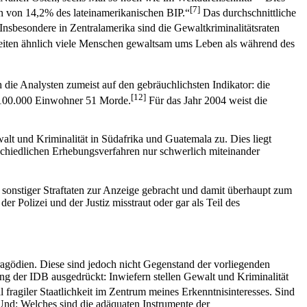
[7]
n von 14,2% des lateinamerikanischen BIP.“
Das durchschnittliche
Insbesondere in Zentralamerika sind die Gewaltkriminalitätsraten
iten ähnlich viele Menschen gewaltsam ums Leben als während des
die Analysten zumeist auf den gebräuchlichsten Indikator: die
[12]
 100.000 Einwohner 51 Morde.
Für das Jahr 2004 weist die
lt und Kriminalität in Südafrika und Guatemala zu. Dies liegt
schiedlichen Erhebungsverfahren nur schwerlich miteinander
sonstiger Straftaten zur Anzeige gebracht und damit überhaupt zum
er Polizei und der Justiz misstraut oder gar als Teil des
ragödien. Diese sind jedoch nicht Gegenstand der vorliegenden
ng der IDB ausgedrückt: Inwiefern stellen Gewalt und Kriminalität
fragiler Staatlichkeit im Zentrum meines Erkenntnisinteresses. Sind
 Und: Welches sind die adäquaten Instrumente der