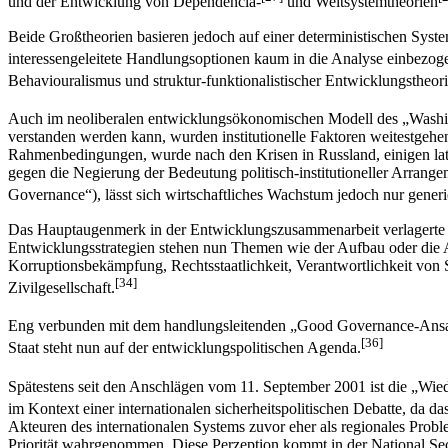
und der Entwicklung von Dependencia-
und Weltsystemtheorien
Beide Großtheorien basieren jedoch auf einer deterministischen Syst
interessengeleitete Handlungsoptionen kaum in die Analyse einbezogen
Behaviouralismus und struktur-funktionalistischer Entwicklungstheor
Auch im neoliberalen entwicklungsökonomischen Modell des „Wash
verstanden werden kann, wurden institutionelle Faktoren weitestgehe
Rahmenbedingungen, wurde nach den Krisen in Russland, einigen latei
gegen die Negierung der Bedeutung politisch-institutioneller Arrang
Governance“), lässt sich wirtschaftliches Wachstum jedoch nur generi
Das Hauptaugenmerk in der Entwicklungszusammenarbeit verlagerte s
Entwicklungsstrategien stehen nun Themen wie der Aufbau oder die A
Korruptionsbekämpfung, Rechtsstaatlichkeit, Verantwortlichkeit von 
[34]
Zivilgesellschaft.
Eng verbunden mit dem handlungsleitenden „Good Governance-Ansatz“
[36]
Staat steht nun auf der entwicklungspolitischen Agenda.
Spätestens seit den Anschlägen vom 11. September 2001 ist die „Wied
im Kontext einer internationalen sicherheitspolitischen Debatte, da da
Akteuren des internationalen Systems zuvor eher als regionales Proble
Priorität wahrgenommen. Diese Perzeption kommt in der National Sec