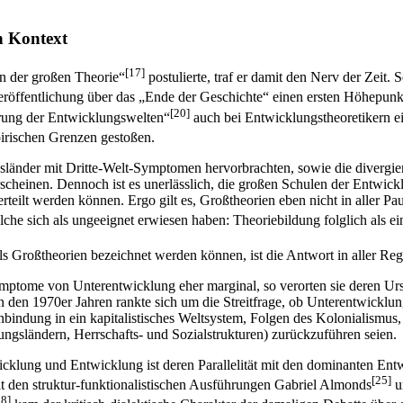
en Kontext
[17]
n der großen Theorie“
postulierte, traf er damit den Nerv der Zeit
öffentlichung über das „Ende der Geschichte“ einen ersten Höhepunkt 
[20]
erung der Entwicklungswelten“
auch bei Entwicklungstheoretikern 
pirischen Grenzen gestoßen.
onsländer mit Dritte-Welt-Symptomen hervorbrachten, sowie die diverg
scheinen. Dennoch ist es unerlässlich, die großen Schulen der Entwi
rteilt werden können. Ergo gilt es, Großtheorien eben nicht in aller Pa
he sich als ungeeignet erwiesen haben: Theoriebildung folglich als ei
ls Großtheorien bezeichnet werden können, ist die Antwort in aller Re
mptome von Unterentwicklung eher marginal, so verorten sie deren Ursa
n den 1970er Jahren rankte sich um die Streitfrage, ob Unterentwickl
 Einbindung in ein kapitalistisches Weltsystem, Folgen des Kolonialismu
ungsländern, Herrschafts- und Sozialstrukturen) zurückzuführen seien.
icklung und Entwicklung ist deren Parallelität mit den dominanten En
[25]
t den struktur-funktionalistischen Ausführungen Gabriel Almonds
u
28]