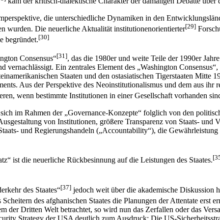
kam der kritisch-dialektische Charakter der damaligen Debatte über
emperspektive, die unterschiedliche Dynamiken in den Entwicklungsländ
[29]
 wurden. Die neuerliche Aktualität institutionenorientierter
Forschu
[30]
ie begründet.
[31]
ington Consensus“
, das die 1980er und weite Teile der 1990er Jahr
nd vernachlässigt. Ein zentrales Element des „Washington Consensus“, 
namerikanischen Staaten und den ostasiatischen Tigerstaaten Mitte 199
ements. Aus der Perspektive des Neoinstitutionalismus und dem aus ihr
eren, wenn bestimmte Institutionen in einer Gesellschaft vorhanden sin
ich im Rahmen der „Governance-Konzepte“ folglich von den politisch
usgestaltung von Institutionen, größere Transparenz von Staats- und 
Staats- und Regierungshandeln („Accountability“), die Gewährleistung
[3
 ist die neuerliche Rückbesinnung auf die Leistungen des Staates.
[37]
erkehr des Staates“
jedoch weit über die akademische Diskussion hi
s Scheitern des afghanischen Staates die Planungen der Attentate erst er
m der Dritten Welt betrachtet, so wird nun das Zerfallen oder das Vers
urity Strategy der USA deutlich zum Ausdruck: Die US-Sicherheitsstrat