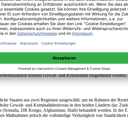
Südafrika als Entwicklungs- und Sicherheitsproblem im Zenrum der Un
iche Unsicherheit – induziert durch Gewalt und Kriminalität – ein signi
on Gewalt und Kriminalität für Entwicklung und Wachstum in Guatemala
der länderspezifischen Situationssbeschreibung – auf die verursachten 
und Südafrika um fragile Staaten handelt. Gemäß dem „States at Risk-Ans
 Kriminalitätsraten in Guatemala und Südafrika geben Anlass zu der An
 Diese Vermutung überprüfe ich mittels der unter 2.2.1.1. herausgearbe
als Herausforderung für die EZ. Der Anspruch ist, die in Abschnitt 2.3
ge entsprechende Ansatzpunkte zu generieren. „Good Security Governance
erheitsfunktion können Gewalt- und Kriminalität eingedämmt werden. D
iche Staaten aus zwei Regionen ausgewählt, um im Rahmen der Restrikt
hohe Gewalt- und Kriminalitätsniveau in den beiden Ländern dar. Zudem 
falls (Somalia, DR Kongo, Afghanistan, Haiti) behandelt werden. In der 
en Maßnahmen jedoch die vollständige Verlustigkeit von Staatlichkeit