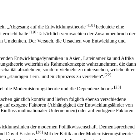
[18]
. Sein „Abgesang auf die Entwicklungstheorie“
bedeutete eine
[19]
erreicht hatte.
Tatsächlich verursachten der Zusammenbruch der
ein Umdenken. Der Versuch, die Ursachen von Entwicklung und
ierenden Entwicklungsdynamiken in Asien, Lateinamerika und Afrika
cklungstheorie weiterhin als Rahmenkonzepte wahrzunehmen, die dann
uschalität abzulehnen, sondern vielmehr zu untersuchen, welche ihrer
[22]
nen „ständigen Lern- und Suchprozess zu verstehen“.
[23]
gel: die Modernisierungstheorie und die Dependenztheorie.
chen gänzlich konträr und liefern folglich ebenso verschiedene
ung auf exogene Faktoren (Abhängigkeit der Entwicklungsländer von
s, Einfluss multinationaler Unternehmen) oder auf endogene Faktoren
twicklungslinien der modernen Politikwissenschaft. Dementsprechend
[26]
nd David Eastons.
Mit der Kritik an der Modernisierungstheorie