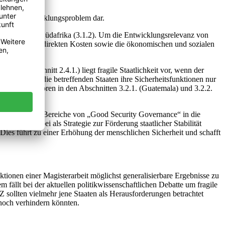
tersuchung.
fikantes Entwicklungsproblem dar.
 (3.1.1.) und Südafrika (3.1.2). Um die Entwicklungsrelevanz von
direkten und indirekten Kosten sowie die ökonomischen und sozialen
atz“ (Abschnitt 2.4.1.) liegt fragile Staatlichkeit vor, wenn der
nahme, dass die betreffenden Staaten ihre Sicherheitsfunktionen nur
iteten Indikatoren in den Abschnitten 3.2.1. (Guatemala) und 3.2.2.
.2. formulierten Bereiche von „Good Security Governance“ in die
“ wird dabei als Strategie zur Förderung staatlicher Stabilität
ies führt zu einer Erhöhung der menschlichen Sicherheit und schafft
ionen einer Magisterarbeit möglichst generalisierbare Ergebnisse zu
fällt bei der aktuellen politikwissenschaftlichen Debatte um fragile
EZ sollten vielmehr jene Staaten als Herausforderungen betrachtet
 noch verhindern könnten.