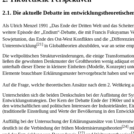
2.1. Die aktuelle Debatte im entwicklungstheoretisch
Als Ulrich Menzel 1991 „Das Ende der Dritten Welt und das Scheiter
weitere Episode der „Endism“-Debatte, die mit Francis Fukuyamas Ver
Sowjetunion, das Ende des Ost-West Konfliktes und die „Differenzi
[21]
Unterentwicklung
in Globaltheorien abzubilden, war an seine em
Die weltpolitischen Strukturveränderungen, die einige Transformati
ließen die gewohnten Denkmuster der Großtheorien wenig adäquat er
unterhalb dieser Ebene in kleinere Einheiten (Modelle, Konzepte) unte
Elemente brauchbare Erklärungsmuster hervorgebracht haben und welc
Auf die Frage, welche theoretischen Ansätze nach dem 2. Weltkrieg a
Unterscheiden sich die beiden Denkschulen bei der Auflistung der Sy
Entwicklungsstrategien. Der Kern der Debatte Ende der 1960er und i
den wirtschaftlichen und politischen Interessen der Industrieländer,
(traditionelle Einstellung und Werte der Bevölkerung in den Entwickl
Auffällig bei der Untersuchung der Erklärungsansätze von Unterentw
[24]
deutlich ist die Verbindung der frühen Modernisierungstheorien
mi
[27]
[