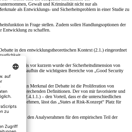
 unternommen, Gewalt und Kriminalität nicht nur als
rkmale als Entwicklungs- und Sicherheitsproblem in einer Studie zu
rheitsfunktion in Frage stellen. Zudem sollen Handlungsoptionen der
r Entwicklung zu schaffen.
 Debatte in den entwicklungstheoretischen Kontext (2.1.) eingeordnet
aatlichkeit.
entwicklung. Bis vor kurzem wurde der Sicherheitsdimension von
.2. werden daraufhin die wichtigsten Bereiche von „Good Security
ungspolitik. Ein Merkmal der Debatte ist die Proliferation von
liere die entsprechenden Definitionen. Der von mir favorisierte und
es Staates (2.4.1.1.) – den Vorteil, dass er die unterschiedlichen
Ausgangspunkt nehmen, lässt das „States at Risk-Konzept“ Platz für
entwickeln und den Analyserahmen für den empirischen Teil der