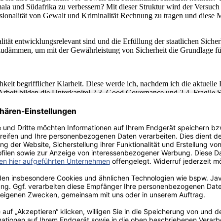
la und Südafrika zu verbessern? Mit dieser Struktur wird der Versuch
alität von Gewalt und Kriminalität Rechnung zu tragen und diese Me
ität entwicklungsrelevant sind und die Erfüllung der staatlichen Siche
nzudämmen, um mit der Gewährleistung von Sicherheit die Grundlage fü
keit begrifflicher Klarheit. Diese werde ich, nachdem ich die aktuelle
Arbeit bilden die Unterkapitel 2.3. Good Governance und 2.4. Fragile St
urs als Schlüsselbegriff für die Erklärung von Entwicklung und Unter
t im Abschnitt 2.3.1. ins Zentrum der Betrachtung. Im Abschnitt 2.3
ember 2001 ein prominentes Thema in Außen-, Sicherheits-, und Entwickl
ordne ich unter 2.4. die am häufigsten verwendeten Begriffe und formu
seiner analytischen Klarheit – durch Bezugnahme auf die Kernfunktionen d
z zu anderen Ansätzen, die den bereits eingetretenen Staatszerfall zum 
icher Funktionen ansetzt.
terkapitel 2.5. das Hypothesengebäude für die weitere Untersuchung 