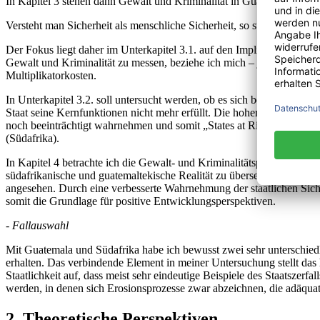
In Kapitel 3 stehen dann Gewalt und Kriminalität in Guatemala und 
Versteht man Sicherheit als menschliche Sicherheit, so stellt menschl
Der Fokus liegt daher im Unterkapitel 3.1. auf den Implikationen v
Gewalt und Kriminalität zu messen, beziehe ich mich – jeweils nach 
Multiplikatorkosten.
In Unterkapitel 3.2. soll untersucht werden, ob es sich bei Guatemala 
Staat seine Kernfunktionen nicht mehr erfüllt. Die hohen Gewalt- und
noch beeinträchtigt wahrnehmen und somit „States at Risk“ darstellen.
(Südafrika).
In Kapitel 4 betrachte ich die Gewalt- und Kriminalitätsproblematik 
südafrikanische und guatemaltekische Realität zu übersetzen und eini
angesehen. Durch eine verbesserte Wahrnehmung der staatlichen Sich
somit die Grundlage für positive Entwicklungsperspektiven.
- Fallauswahl
Mit Guatemala und Südafrika habe ich bewusst zwei sehr unterschiedl
erhalten. Das verbindende Element in meiner Untersuchung stellt das 
Staatlichkeit auf, dass meist sehr eindeutige Beispiele des Staatszer
werden, in denen sich Erosionsprozesse zwar abzeichnen, die adäquat
2. Theoretische Perspektiven