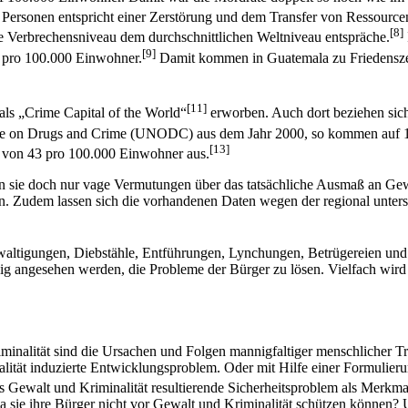
Personen entspricht einer Zerstörung und dem Transfer von Ressource
[8]
Verbrechensniveau dem durchschnittlichen Weltniveau entspräche.
[9]
0 pro 100.000 Einwohner.
Damit kommen in Guatemala zu Friedensze
[11]
 als „Crime Capital of the World“
erworben. Auch dort beziehen sich 
fice on Drugs and Crime (UNODC) aus dem Jahr 2000, so kommen auf
[13]
te von 43 pro 100.000 Einwohner aus.
n sie doch nur vage Vermutungen über das tatsächliche Ausmaß an Gewa
n. Zudem lassen sich die vorhandenen Daten wegen der regional unter
altigungen, Diebstähle, Entführungen, Lynchungen, Betrügereien und 
fähig angesehen werden, die Probleme der Bürger zu lösen. Vielfach wird d
iminalität sind die Ursachen und Folgen mannigfaltiger menschlicher T
ität induzierte Entwicklungsproblem. Oder mit Hilfe einer Formulieru
 Gewalt und Kriminalität resultierende Sicherheitsproblem als Merkmal 
 da sie ihre Bürger nicht vor Gewalt und Kriminalität schützen können?