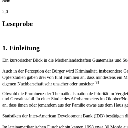
Note
2,0
Leseprobe
1. Einleitung
Ein kursorischer Blick in die Medienlandschaften Guatemalas und Sü
Auch in der Perzeption der Bürger wird Kriminalität, insbesondere G
Opferstudien gaben drei von fünf Familien an, dass mindestens ein Mi
[3]
eigenen Nachbarschaft sehr unsicher oder unsicher.
Obwohl die Prominenz der Thematik als nationale Priorität im Vergle
und Gewalt stabil. In einer Studie des Afrobarometers im Oktober/No
an, dass ihnen oder jemandem aus der Familie etwas aus dem Haus ge
Statistiken der Inter-American Development Bank (IDB) bestätigen d
Im lateinamerikanischen Durchschnitt kamen 1998 etwa 30 Morde auf