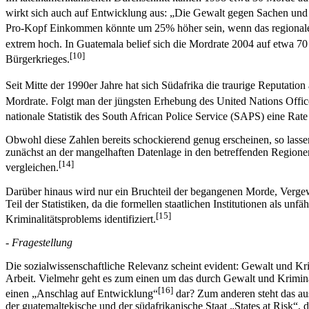
wirkt sich auch auf Entwicklung aus: „Die Gewalt gegen Sachen und 
Pro-Kopf Einkommen könnte um 25% höher sein, wenn das regionale 
extrem hoch. In Guatemala belief sich die Mordrate 2004 auf etwa 7
[10]
Bürgerkrieges.
Seit Mitte der 1990er Jahre hat sich Südafrika die traurige Reputation
Mordrate. Folgt man der jüngsten Erhebung des United Nations Of
nationale Statistik des South African Police Service (SAPS) eine Ra
Obwohl diese Zahlen bereits schockierend genug erscheinen, so lasse
zunächst an der mangelhaften Datenlage in den betreffenden Regione
[14]
vergleichen.
Darüber hinaus wird nur ein Bruchteil der begangenen Morde, Vergew
Teil der Statistiken, da die formellen staatlichen Institutionen als un
[15]
Kriminalitätsproblems identifiziert.
- Fragestellung
Die sozialwissenschaftliche Relevanz scheint evident: Gewalt und Kr
Arbeit. Vielmehr geht es zum einen um das durch Gewalt und Kriminal
[16]
einen „Anschlag auf Entwicklung“
dar? Zum anderen steht das aus
der guatemaltekische und der südafrikanische Staat „States at Risk“,