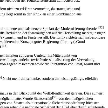
 die Methoden der Politikwissenschaft zum Ausdruck.
ern nicht zu erklären vermochte, da strategische und
ng liegt somit in der Kritik an einer Kombination aus
[32]
e dominierte und „als neuere Spielart der Modernisierungstheorie“
die Reduktion der Staatsaufgaben auf die Herstellung marktgünstiger
7 zunehmend in Frage gestellt. Die Kritik richtete sich insbesondere
 resultierenden Konzept guter Regierungsführung („Good
[33]
d.
en Inhalten auf deren Umfeld. Im Mittelpunkt von
Verwaltungshandeln sowie Professionalisierung der Verwaltung,
 von Eigentumsrechten sowie die Interaktion von Staat, Markt und
5]
Nicht mehr der schlanke, sondern der leistungsfähige, effektive
naus in den Blickpunkt der Weltöffentlichkeit geraten. Dies zumeist
[38]
möglicht hatte. Wurde Staatszerfall
von den maßgeblichen
agen von Staaten als internationale Sicherheitsbedrohung höchster
egen sehen die nationale Sicherheit der USA eher durch scheiternde