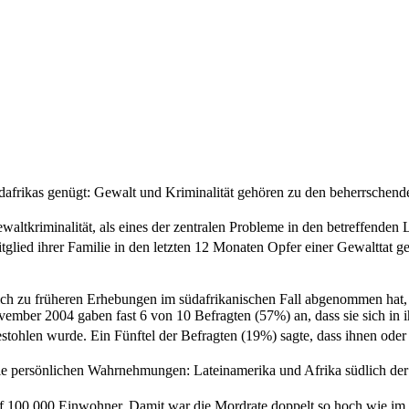
dafrikas genügt: Gewalt und Kriminalität gehören zu den beherrschend
ewaltkriminalität, als eines der zentralen Probleme in den betreffend
tglied ihrer Familie in den letzten 12 Monaten Opfer einer Gewalttat g
ich zu früheren Erhebungen im südafrikanischen Fall abgenommen hat, 
vember 2004 gaben fast 6 von 10 Befragten (57%) an, dass sie sich in 
stohlen wurde. Ein Fünftel der Befragten (19%) sagte, dass ihnen ode
ie persönlichen Wahrnehmungen: Lateinamerika und Afrika südlich der 
 100.000 Einwohner. Damit war die Mordrate doppelt so hoch wie im 