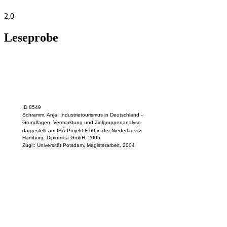
2,0
Leseprobe
ID 8549
Schramm, Anja: Industrietourismus in Deutschland -
Grundlagen, Vermarktung und Zielgruppenanalyse
dargestellt am IBA-Projekt F 60 in der Niederlausitz
Hamburg: Diplomica GmbH, 2005
Zugl.: Universität Potsdam, Magisterarbeit, 2004