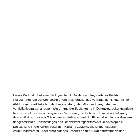
Dieses Werk ist urheberrechtlich geschützt. Die dadurch begründeten Rechte,
insbesondere die der Übersetzung, des Nachdrucks, des Vortrags, der Entnahme von
Abbildungen und Tabellen, der Funksendung, der Mikroverfilmung oder der
Vervielfältigung auf anderen Wegen und der Speicherung in Datenverarbeitungsanlage
bleiben, auch bei nur auszugsweiser Verwertung, vorbehalten. Eine Vervielfältigung
dieses Werkes oder von Teilen dieses Werkes ist auch im Einzelfall nur in den Grenzen
der gesetzlichen Bestimmungen des Urheberrechtsgesetzes der Bundesrepublik
Deutschland in der jeweils geltenden Fassung zulässig. Sie ist grundsätzlich
vergütungspflichtig. Zuwiderhandlungen unterliegen den Strafbestimmungen des