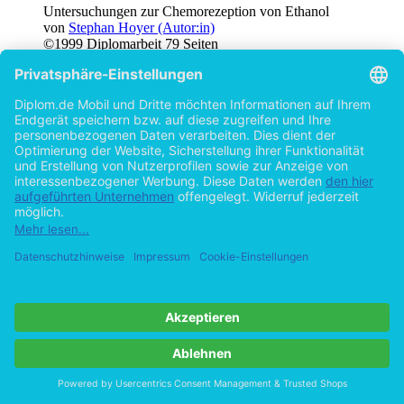
Untersuchungen zur Chemorezeption von Ethanol
von
Stephan Hoyer (Autor:in)
©1999
Diplomarbeit
79 Seiten
Hilfe/FAQ
Impressum
Datenschutz
AGB
Vertrag widerrufen
Zur Desktop-Version
Copyright ©Imprint in der Bedey & Thoms Media GmbH
powered
by
Open Publishing
Cookie-Einstellungen