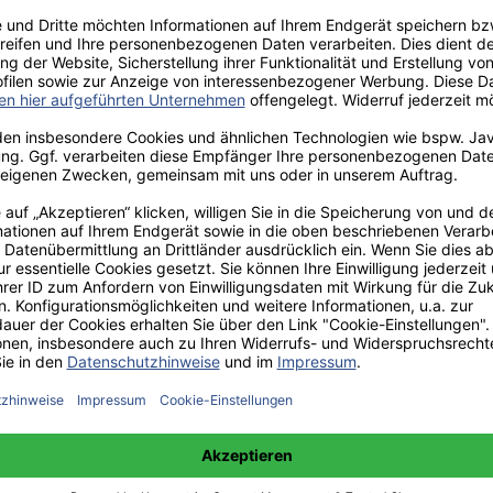
aden!
norar - bis zu 40%.
 hochwertiges Fachbuch in unserem renommierten Buchverlag.
t und machen Sie sich bekannt.
 unter +49(0)176-85996762 erreichbar.
 amazon erhältlich.