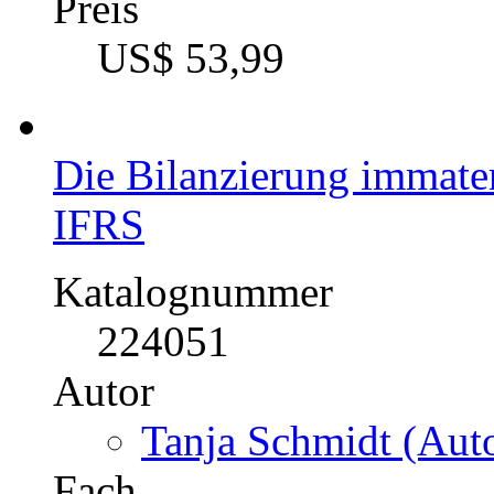
Markus Pfefferle (A
Fach
Jura - Zivilrecht / Han
Kartellrecht, Wirtschaf
Kategorie
Diplomarbeit, 2007
Preis
US$ 53,99
Die Bilanzierung immate