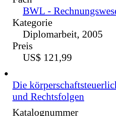
IFRS
Katalognummer
224051
Autor
Tanja Schmidt (Auto
Fach
BWL - Rechnungswesen
Kategorie
Diplomarbeit, 2005
Preis