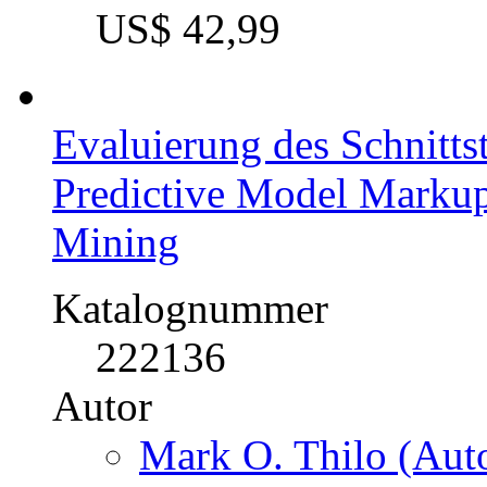
221797
Autor
Falco Münch (Autor
Fach
BWL - Offline-Market
Kategorie
Diplomarbeit, 2001
Preis
US$ 42,99