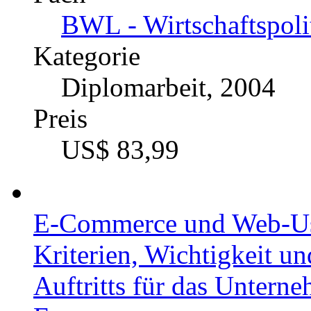
US$ 56,99
Die Wettbewerbsgrundsät
Katalognummer
223153
Autor
Stefan Theilmann (A
Fach
BWL - Wirtschaftspoli
Kategorie