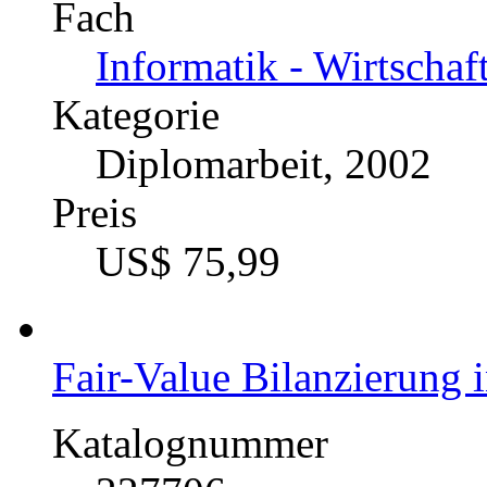
Evaluierung des Schnitts
Predictive Model Marku
Mining
Katalognummer
222136
Autor
Mark O. Thilo (Auto
Fach
Informatik - Wirtschaf