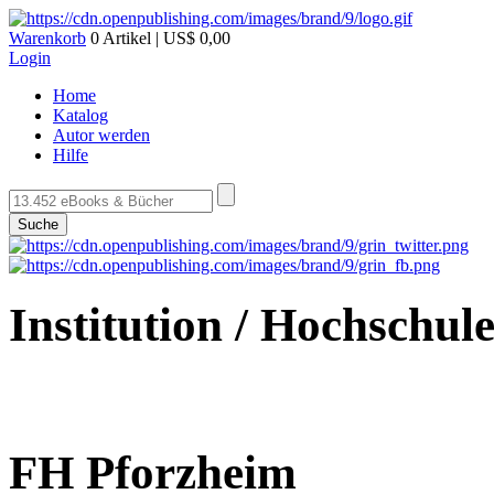
Warenkorb
0 Artikel | US$ 0,00
Login
Home
Katalog
Autor werden
Hilfe
Suche
Institution / Hochschul
FH Pforzheim