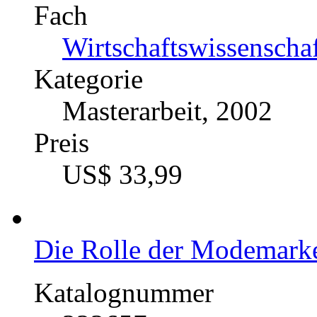
Die Rolle der Modemarke
Katalognummer
297829
Autor
Andrea Ruhland (Au
Fach
BWL - Offline-Market
Fach
Wirtschaftswissenscha
Kategorie