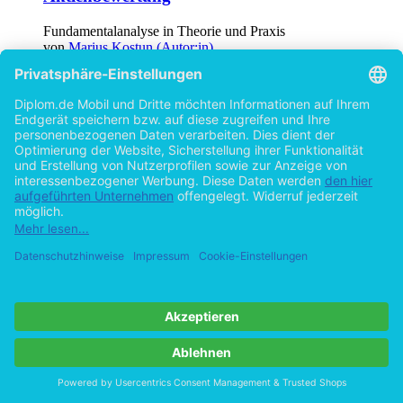
Fundamentalanalyse in Theorie und Praxis
von
Marius Kostun (Autor:in)
©2001
Diplomarbeit
90 Seiten
Hilfe/FAQ
Impressum
Datenschutz
AGB
Vertrag widerrufen
Zur Desktop-Version
Copyright ©Imprint in der Bedey & Thoms Media GmbH
powered
by
Open Publishing
Cookie-Einstellungen