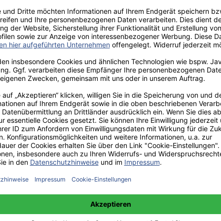
aden!
norar - bis zu 40%.
 hochwertiges Fachbuch in unserem renommierten Buchverlag.
t und machen Sie sich bekannt.
 unter +49(0)176-85996762 erreichbar.
 amazon erhältlich.