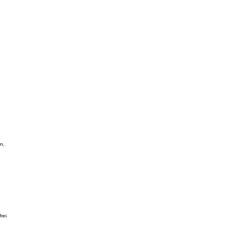
n,
rei