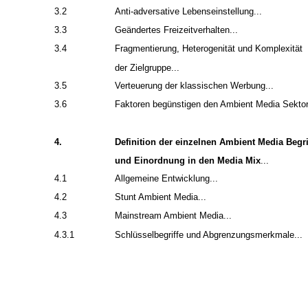
3.2
Anti-adversative Lebenseinstellung...
3.3
Geändertes Freizeitverhalten...
3.4
Fragmentierung, Heterogenität und Komplexität
der Zielgruppe...
3.5
Verteuerung der klassischen Werbung...
3.6
Faktoren begünstigen den Ambient Media Sektor.
4.
Definition der einzelnen Ambient Media Begri
und Einordnung in den Media Mix
...
4.1
Allgemeine Entwicklung...
4.2
Stunt Ambient Media...
4.3
Mainstream Ambient Media...
4.3.1
Schlüsselbegriffe und Abgrenzungsmerkmale...