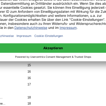
9
12
12
13
14
14
14
15
15
16
16
17
...
18
e...
18