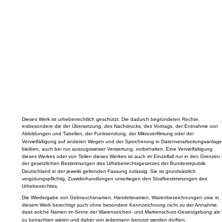
Dieses Werk ist urheberrechtlich geschützt. Die dadurch begründeten Rechte,
insbesondere die der Übersetzung, des Nachdrucks, des Vortrags, der Entnahme von
Abbildungen und Tabellen, der Funksendung, der Mikroverfilmung oder der
Vervielfältigung auf anderen Wegen und der Speicherung in Datenverarbeitungsanlage
bleiben, auch bei nur auszugsweiser Verwertung, vorbehalten. Eine Vervielfältigung
dieses Werkes oder von Teilen dieses Werkes ist auch im Einzelfall nur in den Grenzen
der gesetzlichen Bestimmungen des Urheberrechtsgesetzes der Bundesrepublik
Deutschland in der jeweils geltenden Fassung zulässig. Sie ist grundsätzlich
vergütungspflichtig. Zuwiderhandlungen unterliegen den Strafbestimmungen des
Urheberrechtes.
Die Wiedergabe von Gebrauchsnamen, Handelsnamen, Warenbezeichnungen usw. in
diesem Werk berechtigt auch ohne besondere Kennzeichnung nicht zu der Annahme,
dass solche Namen im Sinne der Warenzeichen- und Markenschutz-Gesetzgebung als f
zu betrachten wären und daher von jedermann benutzt werden dürften.