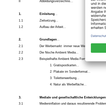
II
Abbildungsverzeichnis...
1.
Einleitung
...
1.1
Zielsetzung...
1.2
Aufbau der Arbeit...
2.
Grundlagen
...
2.1
Der Werbemarkt ­ immer neue Werbetrends...
2.2
Die Nische Ambient Media...
2.3
Beispielhafte Ambient Media Formate...
1. Gratispostkarten...
2. Plakate im Sonderformat...
3. Toilettenwerbung...
4. Natur als Werbefläche...
3.
Mediale und gesellschaftliche Entwicklungen
3.1
Medieninflation und daraus resultierende Problem