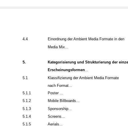
4.4
Einordnung der Ambient Media Formate in den
Media Mix...
5.
Kategorisierung und Strukturierung der einz
Erscheinungsformen
...
5.1
Klassifizierung der Ambient Media Formate
nach Format...
5.1.1
Poster ...
5.1.2
Mobile Billboards...
5.1.3
Sponsorship...
5.1.4
Screens...
5.1.5
Aerials...