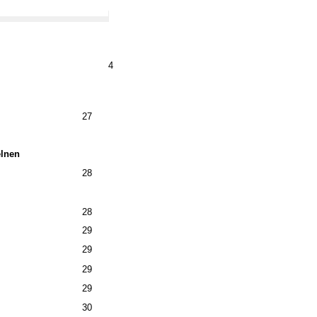
4
27
elnen
28
28
29
29
29
29
30