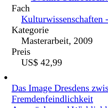
US$ 44,99
Das Image der Katastrop
Eine Inhaltsanalyse über 
Katalognummer
227015
Autor
Yvonne Schroerschw
Fach
Kulturwissenschaften -