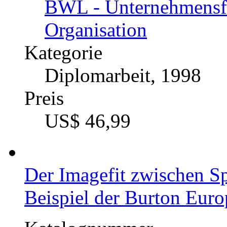
Das Kriterium: Gesellsch
European Foundation fo
Katalognummer
217174
Autor
René Roßdeutscher 