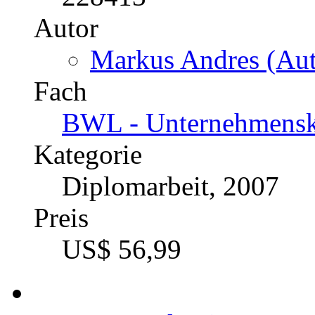
Corporate Identity als Be
Managements
Katalognummer
228413
Autor
Markus Andres (Aut
Fach
BWL - Unternehmens