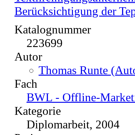
Die Einführung der neue
Am Beispiel der Einführ
Papiergroßhandlung Karl
Katalognummer
221817
Autor
Franco Rocchi (Auto
Fach