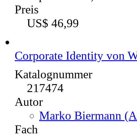
217375
Autor
Lars Oltrogge (Auto
Fach
BWL - Offline-Market
Kategorie
Diplomarbeit, 1998
Preis
US$ 46,99