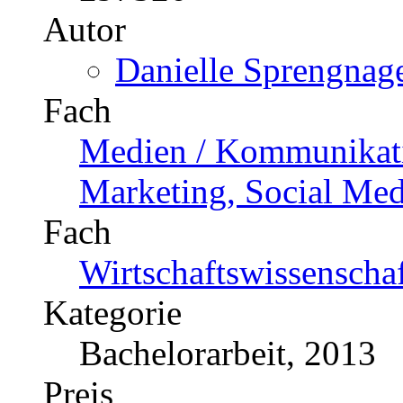
Preis
US$ 87,99
Die Rolle von Sport-Test
Fernsehspots und die Au
Katalognummer
223980
Autor