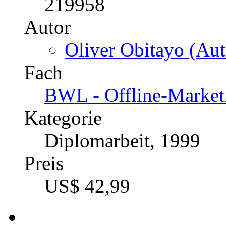
Preis
US$ 46,99
Corporate-Identity-Konze
im globalen Wettbewerb
Katalognummer
219958
Autor