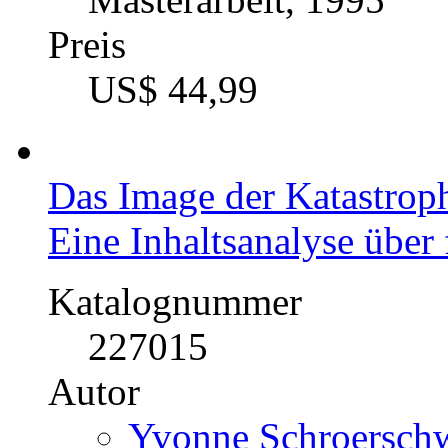
Katalognummer
225455
Autor
Guido Mihm (Autor
Fach
BWL - Marktforschun
Kategorie
Masterarbeit, 1995
Preis