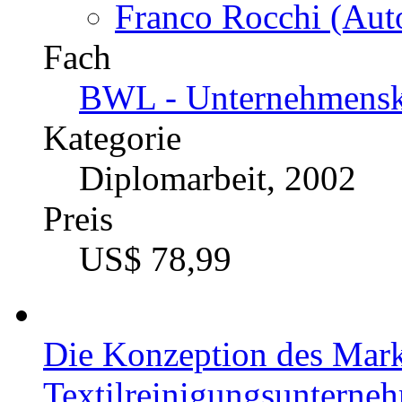
226242
Autor
Wassim El Kadhi (A
Fach
BWL - Unternehmensf
Organisation
Kategorie
Masterarbeit, 2008
Preis
US$ 53,99