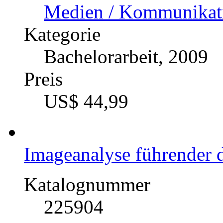
Katalognummer
297526
Autor
Danielle Sprengnage
Fach
Medien / Kommunikatio
Marketing, Social Med
Fach
Wirtschaftswissenscha
Kategorie