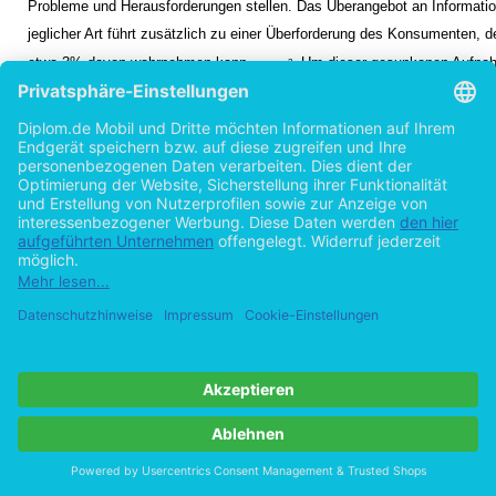
Probleme und Herausforderungen stellen. Das Überangebot an Informati
jeglicher Art führt zusätzlich zu einer Überforderung des Konsumenten, d
etwa 3% davon wahrnehmen kann.
Um dieser gesunkenen Aufnah
2
des Kunden gerecht zu werden und dennoch wirkungsvoll für neue Produ
werben zu können, verfolgen die Hersteller häufig die Strategie des sog
Imagetransfers. Hierbei soll das Vertrauen der Verbraucher in eine etablie
erfolgreiche Marke durch den Transfer des Markennamens bzw. des dahi
stehenden Images auf die neuen Produkte übertragen werden
.
3
Die vorgelegte Arbeit hat das Ziel, einen Überblick über die gängigen
Theorieansätze und die praktische Relevanz zu dem Themenkomplex I
Imagetransfer zu geben. Auf Grundlage dieser Ausarbeitung sollen offen
und Probleme aufgezeigt werden, welche als Ausgangspunkt für weiterfü
interdisziplinäre Forschungsprojekte dienen können.
Vgl. Linxweiler, R; Marken-Design 1999
1