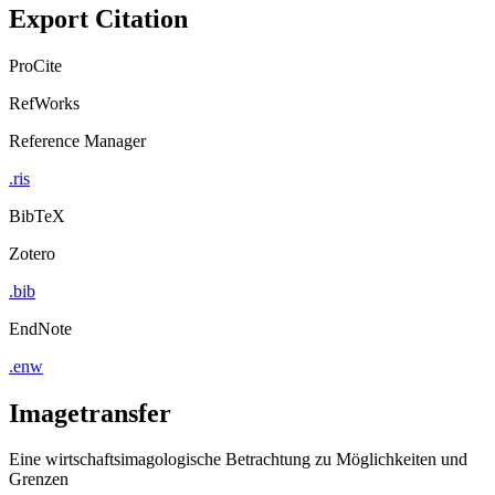
Export Citation
ProCite
RefWorks
Reference Manager
.ris
BibTeX
Zotero
.bib
EndNote
.enw
Imagetransfer
Eine wirtschaftsimagologische Betrachtung zu Möglichkeiten und
Grenzen