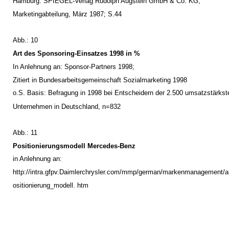
Hamburg: SPIEGEL-Verlag Rudolph Augstein GmbH & Co. KG,
Marketingabteilung, März 1987; S.44
Abb.: 10
Art des Sponsoring-Einsatzes 1998 in %
In Anlehnung an: Sponsor-Partners 1998;
Zitiert in Bundesarbeitsgemeinschaft Sozialmarketing 1998
o.S. Basis: Befragung in 1998 bei Entscheidern der 2.500 umsatzstärkst
Unternehmen in Deutschland, n=832
Abb.: 11
Positionierungsmodell Mercedes-Benz
in Anlehnung an:
http://intra.gfpv.Daimlerchrysler.com/mmp/german/markenmanagement/a
ositionierung_modell. htm