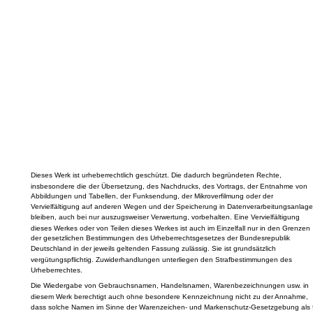
Dieses Werk ist urheberrechtlich geschützt. Die dadurch begründeten Rechte,
insbesondere die der Übersetzung, des Nachdrucks, des Vortrags, der Entnahme von
Abbildungen und Tabellen, der Funksendung, der Mikroverfilmung oder der
Vervielfältigung auf anderen Wegen und der Speicherung in Datenverarbeitungsanlage
bleiben, auch bei nur auszugsweiser Verwertung, vorbehalten. Eine Vervielfältigung
dieses Werkes oder von Teilen dieses Werkes ist auch im Einzelfall nur in den Grenzen
der gesetzlichen Bestimmungen des Urheberrechtsgesetzes der Bundesrepublik
Deutschland in der jeweils geltenden Fassung zulässig. Sie ist grundsätzlich
vergütungspflichtig. Zuwiderhandlungen unterliegen den Strafbestimmungen des
Urheberrechtes.
Die Wiedergabe von Gebrauchsnamen, Handelsnamen, Warenbezeichnungen usw. in
diesem Werk berechtigt auch ohne besondere Kennzeichnung nicht zu der Annahme,
dass solche Namen im Sinne der Warenzeichen- und Markenschutz-Gesetzgebung als f