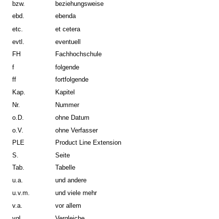
bzw.
beziehungsweise
ebd.
ebenda
etc.
et cetera
evtl.
eventuell
FH
Fachhochschule
f
folgende
ff
fortfolgende
Kap.
Kapitel
Nr.
Nummer
o.D.
ohne Datum
o.V.
ohne Verfasser
PLE
Product Line Extension
S.
Seite
Tab.
Tabelle
u.a.
und andere
u.v.m.
und viele mehr
v.a.
vor allem
vgl.
Vergleiche