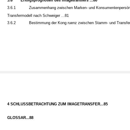
3.6
Erfolgsprognosen des Imagetransfers ...80
3.6.1
Zusammenhang zwischen Marken- und Konsumentenpersönl
Transfermodell nach Schweiger ...81
3.6.2
Bestimmung der Kong ruenz zwischen Stamm- und Transfer
4 SCHLUSSBETRACHTUNG ZUM IMAGETRANSFER...85
GLOSSAR...88