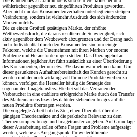
Die Kunden des 21. Jahrhunderts sind sehr viel kritischer und
wählerischer gegenüber neu eingeführten Produkten geworden.
Aber nicht nur das Konsumentenverhalten unterliegt einer stetigen
Veränderung, sondern ist vielmehr Ausdruck des sich ändernden
Markenumfelds.
Die zu einem Großteil gesättigten Märkte, der erhöhte
Wettbewerbsdruck, die daraus resultierende Schwierigkeit, sich
aktiv gegenüber dem Wettbewerb abzugrenzen und der Drang nach
mehr Individualität durch den Konsumenten sind nur einige
Faktoren, welche die Unternehmen mit ihren Marken vor enorme
Probleme und Herausforderungen stellen. Das Überangebot an
Informationen jeglicher Art führt zusätzlich zu einer Überforderung
des Konsumenten, der nur etwa 3% davon wahrnehmen kann. Um
dieser gesunkenen Aufnahmebereitschaft des Kunden gerecht zu
werden und dennoch wirkungsvoll für neue Produkte werben zu
können, verfolgen die Hersteller häufig die Strategie des
sogenannten Imagetransfers. Hierbei soll das Vertrauen der
Verbraucher in eine etablierte erfolgreiche Marke durch den Transfer
des Markennamens bzw. des dahinter stehenden Images auf die
neuen Produkte übertragen werden.
Die vorgelegte Arbeit hat das Ziel, einen Überblick über die
gängigen Theorieansätze und die praktische Relevanz zu dem
Themenkomplex Image und Imagetransfer zu geben. Auf Grundlage
dieser Ausarbeitung sollen offene Fragen und Probleme aufgezeigt
werden, welche als Ausgangspunkt für weiterführende