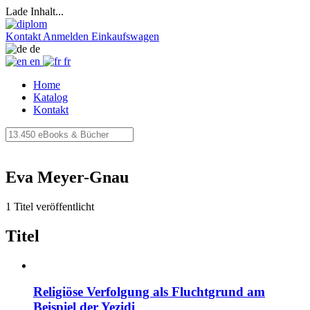
Lade Inhalt...
Kontakt
Anmelden
Einkaufswagen
de
en
fr
Home
Katalog
Kontakt
Eva Meyer-Gnau
1 Titel veröffentlicht
Titel
Religiöse Verfolgung als Fluchtgrund am
Beispiel der Yezidi