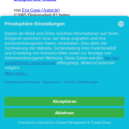
von
Eva Gnau (Autor:in)
©2005
Diplomarbeit
82 Seiten
Hilfe/FAQ
Impressum
Datenschutz
AGB
Vertrag widerrufen
Zur Desktop-Version
Copyright ©Imprint in der Bedey & Thoms Media GmbH
powered
by
Open Publishing
Cookie-Einstellungen