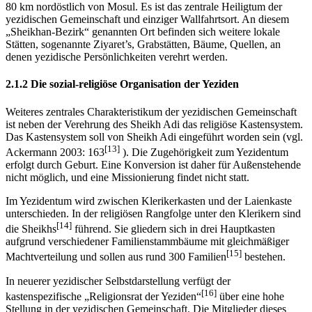
80 km nordöstlich von Mosul. Es ist das zentrale Heiligtum der
yezidischen Gemeinschaft und einziger Wallfahrtsort. An diesem
„Sheikhan-Bezirk“ genannten Ort befinden sich weitere lokale
Stätten, sogenannte Ziyaret’s, Grabstätten, Bäume, Quellen, an
denen yezidische Persönlichkeiten verehrt werden.
2.1.2 Die sozial-religiöse Organisation der Yeziden
Weiteres zentrales Charakteristikum der yezidischen Gemeinschaft
ist neben der Verehrung des Sheikh Adi das religiöse Kastensystem.
Das Kastensystem soll von Sheikh Adi eingeführt worden sein (vgl.
[13]
Ackermann 2003: 163
). Die Zugehörigkeit zum Yezidentum
erfolgt durch Geburt. Eine Konversion ist daher für Außenstehende
nicht möglich, und eine Missionierung findet nicht statt.
Im Yezidentum wird zwischen Klerikerkasten und der Laienkaste
unterschieden. In der religiösen Rangfolge unter den Klerikern sind
[14]
die Sheikhs
führend. Sie gliedern sich in drei Hauptkasten
aufgrund verschiedener Familienstammbäume mit gleichmäßiger
[15]
Machtverteilung und sollen aus rund 300 Familien
bestehen.
In neuerer yezidischer Selbstdarstellung verfügt der
[16]
kastenspezifische „Religionsrat der Yeziden“
über eine hohe
Stellung in der yezidischen Gemeinschaft. Die Mitglieder dieses