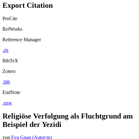
Export Citation
ProCite
RefWorks
Reference Manager
.ris
BibTeX
Zotero
.bib
EndNote
.enw
Religiöse Verfolgung als Fluchtgrund am
Beispiel der Yezidi
von
Eva Gnau (Autor:in)