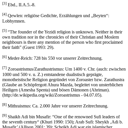
[3]
Ebd., II.A.5.-8.
[4]
Qewlen: religiöse Gedichte, Erzählungen und „Beyten“:
Lobhymnen.
[5]
“The founder of the Yezidi religion is unknown. Neither in their
own tradition nor in the chronicles of their Christian and Moslem
neighbours is there any mention of the person who first proclaimed
their faith” (Guest 1993: 29).
[6]
Meder-Reich: 728 bis 550 vor unserer Zeitrechnung.
[7]
Zoroastrismus/Zarathustrismus: Um 1400 v. Chr. (auch: zwischen
1000 und 500 v. u. Z.) entstandene dualistisch geprägte,
monotheistische Religion gegründet von Zoroaster bzw. Zarathustra
(Glaube an Schöpfergott Ahura Mazda, begleitet von unsterblichen
Heiligen (Amesha Spenta) und bösen Dämonen (Ahriman).
(http://de.wikipedia.org/wiki/Zoroastrismus - 04.07.05).
[8]
Mithraismus: Ca. 2.000 Jahre vor unserer Zeitrechnung.
[9]
Shaikh Adi bin Musafir: “One of the renowned Sufi leaders of
the seventh century“ (Khuri 1990: 150); Arab Sufi: Sheykh ‚Adi b.
Musafir’ (Allison 2001: 39); Scheikh Adi war ein islamischer