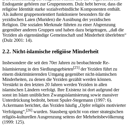
Endogamie gehören zur Gruppennorm. Dulz hebt hervor, dass die
religiöse Identität starke sozialverbindliche Komponenten enthält.
Als äußerst gruppenorientiert funktioniere besonders für die
yezidischen Laien (Muriden) die Ausübung der yezidischen
Religion. Die sozialen Merkmale führten zu einer Abgrenzung
gegenüber anderen Gruppen und haben dazu beigetragen, „daß die
Yeziden als eigenständige Gemeinschaft und Minderheit überlebten“
(Dulz 2001: 14).
2.2. Nicht-islamische religiöse Minderheit
Insbesondere die seit den 70er Jahren zu beobachtende Re-
[25]
Islamisierung in den Siedlungsgebieten
der Yeziden führt zu
einem diskriminierenden Umgang gegenüber nicht-islamischen
Minderheiten, zu denen die Yeziden gezählt werden können.
Verstärkt in den letzten 20 Jahren werden Yeziden in allen
islamischen Ländern verfolgt. Ihre Existenz ist dort aufgrund der
sonst im Islam unüblichen Zwangsislamisierung sowie massiver
Unterdrückung bedroht, betont Spuler-Stegemann (1997: 6).
Ackermann berichtet, das Yeziden häufig „Opfer religiös motivierter
[26]
Verfolgung“,
wurden. Stausberg spricht von einer strategischen
religiös-kulturellen Ausgrenzung seitens der Mehrheitsbevölkerung
(1999: 125).