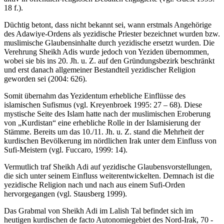
18 f.).
Düchtig betont, dass nicht bekannt sei, wann erstmals Angehörige
des Adawiye-Ordens als yezidische Priester bezeichnet wurden bzw.
muslimische Glaubensinhalte durch yezidische ersetzt wurden. Die
Verehrung Sheikh Adis wurde jedoch von Yeziden übernommen,
wobei sie bis ins 20. Jh. u. Z. auf den Gründungsbezirk beschränkt
und erst danach allgemeiner Bestandteil yezidischer Religion
geworden sei (2004: 626).
Somit übernahm das Yezidentum erhebliche Einflüsse des
islamischen Sufismus (vgl. Kreyenbroek 1995: 27 – 68). Diese
mystische Seite des Islam hatte nach der muslimischen Eroberung
von „Kurdistan“ eine erhebliche Rolle in der Islamisierung der
Stämme. Bereits um das 10./11. Jh. u. Z. stand die Mehrheit der
kurdischen Bevölkerung im nördlichen Irak unter dem Einfluss von
Sufi-Meistern (vgl. Fuccaro, 1999: 14).
Vermutlich traf Sheikh Adi auf yezidische Glaubensvorstellungen,
die sich unter seinem Einfluss weiterentwickelten. Demnach ist die
yezidische Religion nach und nach aus einem Sufi-Orden
hervorgegangen (vgl. Stausberg 1999).
Das Grabmal von Sheikh Adi im Lalish Tal befindet sich im
heutigen kurdischen de facto Autonomiegebiet des Nord-Irak, 70 -