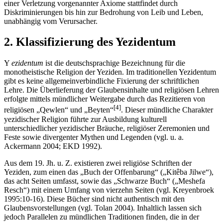
einer Verletzung vorgenannter Axiome stattfindet durch
Diskriminierungen bis hin zur Bedrohung von Leib und Leben,
unabhängig vom Verursacher.
2. Klassifizierung des Yezidentum
Y
ezidentum
ist die deutschsprachige Bezeichnung für die
monotheistische Religion der Yeziden. Im traditionellen Yezidentum
gibt es keine allgemeinverbindliche Fixierung der schriftlichen
Lehre. Die Überlieferung der Glaubensinhalte und religiösen Lehren
erfolgte mittels mündlicher Weitergabe durch das Rezitieren von
[4]
religiösen „Qewlen“ und „Beyten“
. Dieser mündliche Charakter
yezidischer Religion führte zur Ausbildung kulturell
unterschiedlicher yezidischer Bräuche, religiöser Zeremonien und
Feste sowie divergenter Mythen und Legenden (vgl. u. a.
Ackermann 2004; EKD 1992).
Aus dem 19. Jh. u. Z. existieren zwei religiöse Schriften der
Yeziden, zum einen das „Buch der Offenbarung“ („Kitêba Jilwe“),
das acht Seiten umfasst, sowie das „Schwarze Buch“ („Meshefa
Resch“) mit einem Umfang von vierzehn Seiten (vgl. Kreyenbroek
1995:10-16). Diese Bücher sind nicht authentisch mit den
Glaubensvorstellungen (vgl. Tolan 2004). Inhaltlich lassen sich
jedoch Parallelen zu mündlichen Traditionen finden, die in der