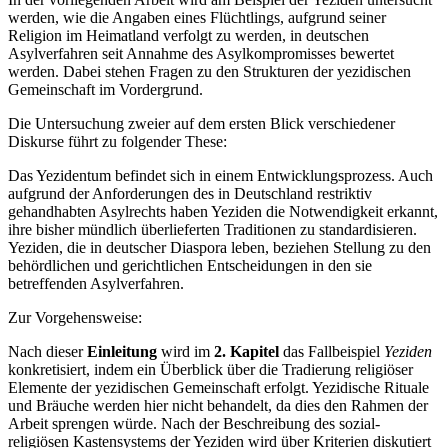
werden, wie die Angaben eines Flüchtlings, aufgrund seiner
Religion im Heimatland verfolgt zu werden, in deutschen
Asylverfahren seit Annahme des Asylkompromisses bewertet
werden. Dabei stehen Fragen zu den Strukturen der yezidischen
Gemeinschaft im Vordergrund.
Die Untersuchung zweier auf dem ersten Blick verschiedener
Diskurse führt zu folgender These:
Das Yezidentum befindet sich in einem Entwicklungsprozess. Auch
aufgrund der Anforderungen des in Deutschland restriktiv
gehandhabten Asylrechts haben Yeziden die Notwendigkeit erkannt,
ihre bisher mündlich überlieferten Traditionen zu standardisieren.
Yeziden, die in deutscher Diaspora leben, beziehen Stellung zu den
behördlichen und gerichtlichen Entscheidungen in den sie
betreffenden Asylverfahren.
Zur Vorgehensweise:
Nach dieser
Einleitung
wird im
2. Kapitel
das Fallbeispiel
Yeziden
konkretisiert, indem ein Überblick über die Tradierung religiöser
Elemente der yezidischen Gemeinschaft erfolgt. Yezidische Rituale
und Bräuche werden hier nicht behandelt, da dies den Rahmen der
Arbeit sprengen würde. Nach der Beschreibung des sozial-
religiösen Kastensystems der Yeziden wird über Kriterien diskutiert