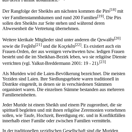
[18]
Der Rangfolge der Sheikhs am nächsten kommen die Pirs
mit
[19]
vier Familienstammbäumen und rund 200 Familien
. Die Pirs
sollen den Sheikhs zur Seite stehen und während deren
Abwesenheit die Vertretung übernehmen.
[20]
Weitere klerikale Mitglieder sind unter anderen die Qewalên
[21]
[22]
sowie die Feqîrên
und die Koçekên
. Es existiert auch ein
Frauen-Orden, der aus wenigen verwitweten bzw. ledigen Frauen
besteht und die im Sheikhan-Bezirk leben, wo sie religiöse Dienste
[23]
verrichten (vgl. Yalkut-Breddermann 2001: 19 - 21).
Als Muriden wird die Laien-Bevölkerung bezeichnet. Die meisten
Yeziden sind Laien. Ihre Siedlungsgebiete waren traditionell in
Distrikte eingeteilt, in denen sie in verschiedenen Stämmen
organisiert waren. Die einzelnen Stämme bestanden aus mehreren
Familieneinheiten.
Jeder Muride ist einem Sheikh und einem Pir zugeordnet, die sie
spirituell begleiten und mit ihnen religiöse Zeremonien vornehmen
sollen, wie Taufe, Hochzeit, Beerdigung etc. und in Konfliktfällen
innerhalb einer Familie oder zwischen Familien vermitteln.
In der traditionellen yezidischen Gesellschaft sind die Muriden