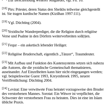
Zur Beschreibung weiterer Mitglieder, vgl. Fn. 16.
[18]
Pirs: Priester, deren Status den Sheikhs teilweise gleichgestellt
ist. Sie tragen kurdische Namen (Kizilhan 1997:111).
[19]
Vgl. Düchting (2004).
[20]
Yezidische Wanderprediger, die die Religion durch religiöse
Verse und Psalme in den Dörfern weiterverbreiten soll(t)en.
[21]
Fequr – ein asketisch lebender Heiliger.
[22]
Religiöse Bruderschaft, eigentlich „Tänzer“, Traumdeuter.
[23]
Mit Aufbau und Funktion des Kastensystems setzen sich nahezu
alle Autoren, die die yezidische Gemeinschaft thematisieren,
auseinander. Auf Einzelheiten kann hier nicht eingegangen werden;
vgl. beispielsweise Guest 1993, Kreyenbroek 1995, neuere
Veröffentlichung: Düchting 2004.
[24]
Levirat: Eine verwitwete Frau heiratet vorzugsweise den Bruder
des verstorbenen Mannes. Sorotat: Ein Witwer ist verpflichtet, die
Schwester der verstorbenen Frau zu heiraten. Dies ist eine im Islam
übliche Praxis.