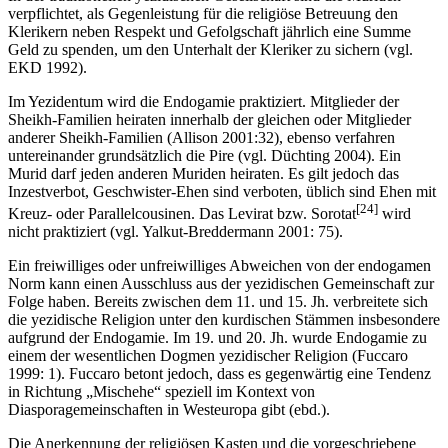
verpflichtet, als Gegenleistung für die religiöse Betreuung den
Klerikern neben Respekt und Gefolgschaft jährlich eine Summe
Geld zu spenden, um den Unterhalt der Kleriker zu sichern (vgl.
EKD 1992).
Im Yezidentum wird die Endogamie praktiziert. Mitglieder der
Sheikh-Familien heiraten innerhalb der gleichen oder Mitglieder
anderer Sheikh-Familien (Allison 2001:32), ebenso verfahren
untereinander grundsätzlich die Pire (vgl. Düchting 2004). Ein
Murid darf jeden anderen Muriden heiraten. Es gilt jedoch das
Inzestverbot, Geschwister-Ehen sind verboten, üblich sind Ehen mit
[24]
Kreuz- oder Parallelcousinen. Das Levirat bzw. Sorotat
wird
nicht praktiziert (vgl. Yalkut-Breddermann 2001: 75).
Ein freiwilliges oder unfreiwilliges Abweichen von der endogamen
Norm kann einen Ausschluss aus der yezidischen Gemeinschaft zur
Folge haben. Bereits zwischen dem 11. und 15. Jh. verbreitete sich
die yezidische Religion unter den kurdischen Stämmen insbesondere
aufgrund der Endogamie. Im 19. und 20. Jh. wurde Endogamie zu
einem der wesentlichen Dogmen yezidischer Religion (Fuccaro
1999: 1). Fuccaro betont jedoch, dass es gegenwärtig eine Tendenz
in Richtung „Mischehe“ speziell im Kontext von
Diasporagemeinschaften in Westeuropa gibt (ebd.).
Die Anerkennung der religiösen Kasten und die vorgeschriebene