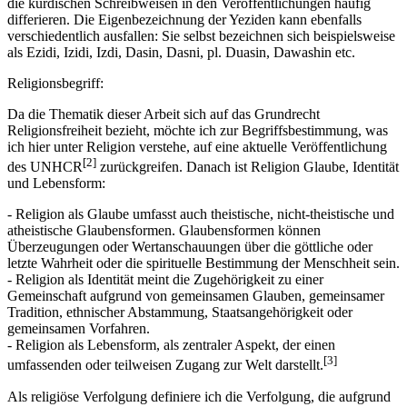
die kurdischen Schreibweisen in den Veröffentlichungen häufig
differieren. Die Eigenbezeichnung der Yeziden kann ebenfalls
verschiedentlich ausfallen: Sie selbst bezeichnen sich beispielsweise
als Ezidi, Izidi, Izdi, Dasin, Dasni, pl. Duasin, Dawashin etc.
Religionsbegriff:
Da die Thematik dieser Arbeit sich auf das Grundrecht
Religionsfreiheit bezieht, möchte ich zur Begriffsbestimmung, was
ich hier unter Religion verstehe, auf eine aktuelle Veröffentlichung
[2]
des UNHCR
zurückgreifen. Danach ist Religion Glaube, Identität
und Lebensform:
- Religion als Glaube umfasst auch theistische, nicht-theistische und
atheistische Glaubensformen. Glaubensformen können
Überzeugungen oder Wertanschauungen über die göttliche oder
letzte Wahrheit oder die spirituelle Bestimmung der Menschheit sein.
- Religion als Identität meint die Zugehörigkeit zu einer
Gemeinschaft aufgrund von gemeinsamen Glauben, gemeinsamer
Tradition, ethnischer Abstammung, Staatsangehörigkeit oder
gemeinsamen Vorfahren.
- Religion als Lebensform, als zentraler Aspekt, der einen
[3]
umfassenden oder teilweisen Zugang zur Welt darstellt.
Als religiöse Verfolgung definiere ich die Verfolgung, die aufgrund