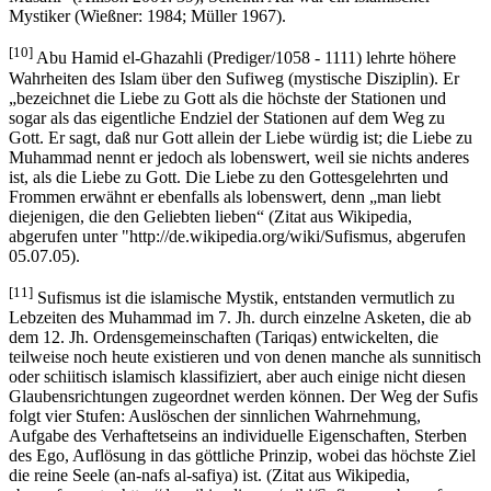
Mystiker (Wießner: 1984; Müller 1967).
[10]
Abu Hamid el-Ghazahli (Prediger/1058 - 1111) lehrte höhere
Wahrheiten des Islam über den Sufiweg (mystische Disziplin). Er
„bezeichnet die Liebe zu Gott als die höchste der Stationen und
sogar als das eigentliche Endziel der Stationen auf dem Weg zu
Gott. Er sagt, daß nur Gott allein der Liebe würdig ist; die Liebe zu
Muhammad nennt er jedoch als lobenswert, weil sie nichts anderes
ist, als die Liebe zu Gott. Die Liebe zu den Gottesgelehrten und
Frommen erwähnt er ebenfalls als lobenswert, denn „man liebt
diejenigen, die den Geliebten lieben“ (Zitat aus Wikipedia,
abgerufen unter "http://de.wikipedia.org/wiki/Sufismus, abgerufen
05.07.05).
[11]
Sufismus ist die islamische Mystik, entstanden vermutlich zu
Lebzeiten des Muhammad im 7. Jh. durch einzelne Asketen, die ab
dem 12. Jh. Ordensgemeinschaften (Tariqas) entwickelten, die
teilweise noch heute existieren und von denen manche als sunnitisch
oder schiitisch islamisch klassifiziert, aber auch einige nicht diesen
Glaubensrichtungen zugeordnet werden können. Der Weg der Sufis
folgt vier Stufen: Auslöschen der sinnlichen Wahrnehmung,
Aufgabe des Verhaftetseins an individuelle Eigenschaften, Sterben
des Ego, Auflösung in das göttliche Prinzip, wobei das höchste Ziel
die reine Seele (an-nafs al-safiya) ist. (Zitat aus Wikipedia,