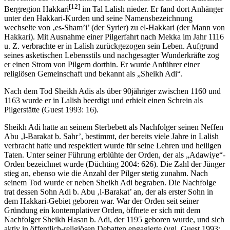
[12]
Bergregion Hakkari
im Tal Lalish nieder. Er fand dort Anhänger
unter den Hakkari-Kurden und seine Namensbezeichnung
wechselte von ‚es-Sham’i’ (der Syrier) zu el-Hakkari (der Mann von
Hakkari). Mit Ausnahme einer Pilgerfahrt nach Mekka im Jahr 1116
u. Z. verbrachte er in Lalish zurückgezogen sein Leben. Aufgrund
seines asketischen Lebensstils und nachgesagter Wunderkräfte zog
er einen Strom von Pilgern dorthin. Er wurde Anführer einer
religiösen Gemeinschaft und bekannt als „Sheikh Adi“.
Nach dem Tod Sheikh Adis als über 90jähriger zwischen 1160 und
1163 wurde er in Lalish beerdigt und erhielt einen Schrein als
Pilgerstätte (Guest 1993: 16).
Sheikh Adi hatte an seinem Sterbebett als Nachfolger seinen Neffen
Abu ‚l-Barakat b. Sahr’, bestimmt, der bereits viele Jahre in Lalish
verbracht hatte und respektiert wurde für seine Lehren und heiligen
Taten. Unter seiner Führung erblühte der Orden, der als „Adawiye“-
Orden bezeichnet wurde (Düchting 2004: 626). Die Zahl der Jünger
stieg an, ebenso wie die Anzahl der Pilger stetig zunahm. Nach
seinem Tod wurde er neben Sheikh Adi begraben. Die Nachfolge
trat dessen Sohn Adi b. Abu ‚l-Barakat’ an, der als erster Sohn in
dem Hakkari-Gebiet geboren war. War der Orden seit seiner
Gründung ein kontemplativer Orden, öffnete er sich mit dem
Nachfolger Sheikh Hasan b. Adi, der 1195 geboren wurde, und sich
aktiv in öffentlich-religiösen Debatten engagierte (vgl. Guest 1993: