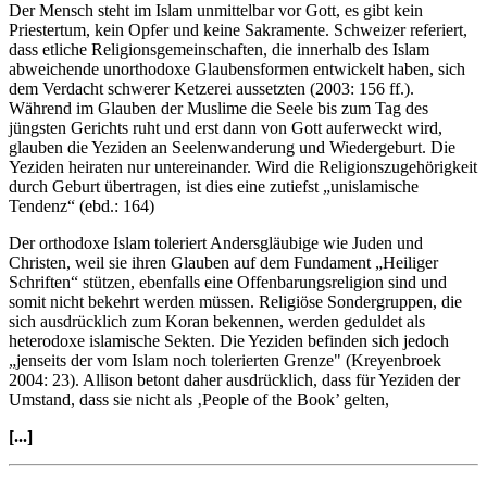
Der Mensch steht im Islam unmittelbar vor Gott, es gibt kein
Priestertum, kein Opfer und keine Sakramente. Schweizer referiert,
dass etliche Religionsgemeinschaften, die innerhalb des Islam
abweichende unorthodoxe Glaubensformen entwickelt haben, sich
dem Verdacht schwerer Ketzerei aussetzten (2003: 156 ff.).
Während im Glauben der Muslime die Seele bis zum Tag des
jüngsten Gerichts ruht und erst dann von Gott auferweckt wird,
glauben die Yeziden an Seelenwanderung und Wiedergeburt. Die
Yeziden heiraten nur untereinander. Wird die Religionszugehörigkeit
durch Geburt übertragen, ist dies eine zutiefst „unislamische
Tendenz“ (ebd.: 164)
Der orthodoxe Islam toleriert Andersgläubige wie Juden und
Christen, weil sie ihren Glauben auf dem Fundament „Heiliger
Schriften“ stützen, ebenfalls eine Offenbarungsreligion sind und
somit nicht bekehrt werden müssen. Religiöse Sondergruppen, die
sich ausdrücklich zum Koran bekennen, werden geduldet als
heterodoxe islamische Sekten. Die Yeziden befinden sich jedoch
„jenseits der vom Islam noch tolerierten Grenze" (Kreyenbroek
2004: 23). Allison betont daher ausdrücklich, dass für Yeziden der
Umstand, dass sie nicht als ‚People of the Book’ gelten,
[...]