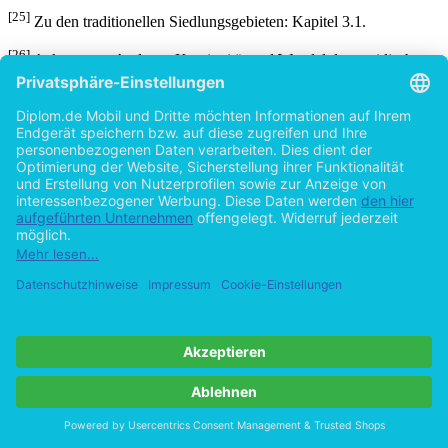
[25]
Zu den traditionellen Siedlungsgebieten: Kapitel 3.1.
[26]
Ackermann, Andreas: Kontinuität und Wandel der yezidischen
Identität in Deutschland. Eine vorläufige Bestandsaufnahme, o. J.,
abgerufen unter www.yeziden.de, Rubrik: Yezidentum –
Gesellschaft, abgerufen am 07.07.2005.
Details
Seiten
Erscheinungsform
Originalausgabe
Erscheinungsjahr
2005
ISBN (eBook)
9783842805729
Dateigröße
587 KB
Sprache
Deutsch
Institution / Hochschule
Universität Bremen – Kulturwissenschaft,
Religionswissenschaft