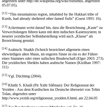
abgerufen unter http://de.wikipedia.org/wiki/Sufismus, abgerufen
05.07.05).
[12]
“This mountainous region, inhabited by the Hakkari tribe of
Kurds, had already sheltered other famed Sufis” (Guest 1993: 16).
[13]
Ackermann weist darauf hin, dass die Bezeichnung „Kaste“ zu
Verwechslungen führen kann mit dem indischen Kastensystem; in
neuerer yezidischer Selbstdarstellung wird auch „Klasse“ als
Bezeichnung genutzt.
[14]
Arabisch: Shaikh (Scheich bezeichnet allgemein einen
ehrwürdigen alten Mann, im engeren Sinne ist ein es der Führer
eines Stammes oder einer sufischen Bruderschaft (Elger 2003: 273).
Die yezidischen Sheikhs haben arabische Namen (Kizilhan 1997:
111)
[15]
Vgl. Düchting (2004).
[16]
Khidir S. Khalil (Pir Xidir Silêman): Der Religionsrat der
Yeziden - Aus dem Kurdischen ins Deutsche übersetzt von Telim
Tolan, abgerufen unter
http://www.yezidi.org/religionsrat_yeziden.0.html, am 22.04.05
[17]