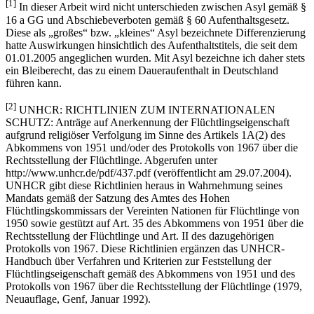
[1]
In dieser Arbeit wird nicht unterschieden zwischen Asyl gemäß §
16 a GG und Abschiebeverboten gemäß § 60 Aufenthaltsgesetz.
Diese als „großes“ bzw. „kleines“ Asyl bezeichnete Differenzierung
hatte Auswirkungen hinsichtlich des Aufenthaltstitels, die seit dem
01.01.2005 angeglichen wurden. Mit Asyl bezeichne ich daher stets
ein Bleiberecht, das zu einem Daueraufenthalt in Deutschland
führen kann.
[2]
UNHCR: RICHTLINIEN ZUM INTERNATIONALEN
SCHUTZ: Anträge auf Anerkennung der Flüchtlingseigenschaft
aufgrund religiöser Verfolgung im Sinne des Artikels 1A(2) des
Abkommens von 1951 und/oder des Protokolls von 1967 über die
Rechtsstellung der Flüchtlinge. Abgerufen unter
http://www.unhcr.de/pdf/437.pdf (veröffentlicht am 29.07.2004).
UNHCR gibt diese Richtlinien heraus in Wahrnehmung seines
Mandats gemäß der Satzung des Amtes des Hohen
Flüchtlingskommissars der Vereinten Nationen für Flüchtlinge von
1950 sowie gestützt auf Art. 35 des Abkommens von 1951 über die
Rechtsstellung der Flüchtlinge und Art. II des dazugehörigen
Protokolls von 1967. Diese Richtlinien ergänzen das UNHCR-
Handbuch über Verfahren und Kriterien zur Feststellung der
Flüchtlingseigenschaft gemäß des Abkommens von 1951 und des
Protokolls von 1967 über die Rechtsstellung der Flüchtlinge (1979,
Neuauflage, Genf, Januar 1992).