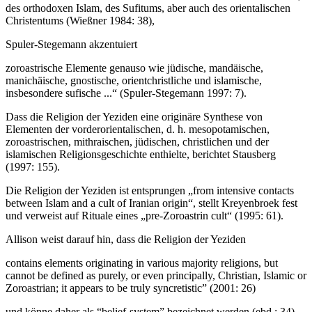
des orthodoxen Islam, des Sufitums, aber auch des orientalischen
Christentums (Wießner 1984: 38),
Spuler-Stegemann akzentuiert
zoroastrische Elemente genauso wie jüdische, mandäische,
manichäische, gnostische, orientchristliche und islamische,
insbesondere sufische ...“ (Spuler-Stegemann 1997: 7).
Dass die Religion der Yeziden eine originäre Synthese von
Elementen der vorderorientalischen, d. h. mesopotamischen,
zoroastrischen, mithraischen, jüdischen, christlichen und der
islamischen Religionsgeschichte enthielte, berichtet Stausberg
(1997: 155).
Die Religion der Yeziden ist entsprungen „from intensive contacts
between Islam and a cult of Iranian origin“, stellt Kreyenbroek fest
und verweist auf Rituale eines „pre-Zoroastrin cult“ (1995: 61).
Allison weist darauf hin, dass die Religion der Yeziden
contains elements originating in various majority religions, but
cannot be defined as purely, or even principally, Christian, Islamic or
Zoroastrian; it appears to be truly syncretistic” (2001: 26)
und könne daher als “belief-system” bezeichnet werden (ebd.: 34).