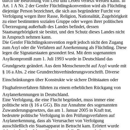
durch die Bedrohung von Leib und Leben verletzt werden kann. In
Art. 1 A Nr. 2 der Genfer Flüchtlingskonvention wird als Flüchtling
diejenige Person bezeichnet, die sich aus begründeter Furcht vor
Verfolgung wegen ihrer Rasse, Religion, Nationalität, Zugehörigkeit
zu einer bestimmten sozialen Gruppe oder wegen ihrer politischen
Überzeugung außerhalb des Landes befindet, dessen
Staatsangehörigkeit sie besitzt, und den Schutz dieses Landes nicht
in Anspruch nehmen kann.
Die Genfer Flüchtlingskonvention regelt jedoch nicht den Zugang
zum Asyl oder die Verfahren auf Anerkennung als Flüchtling. Diese
legen die Signatarstaaten gesondert fest. Mit dem sogenannten
Asylkompromiß zum 1. Juli 1993 wurde in Deutschland das
Grundgesetz geändert. Aus dem Menschenrecht auf Asyl wurde mit
§ 16 a Abs. 2 eine Grundrechtsverhinderungsvorschrift. Diverse
Einschränkungen über Konstrukte wie sichere Drittstaaten oder
Flughafenverfahren führten zu einem erheblichen Rückgang von
Asylanerkennungen in Deutschland.
Eine Verfolgung, die eine Flucht begründet, muss immer eine
politische sein (§ 16 a GG). Bis zur Annahme des sogenannten
Zuwanderungsgesetzes, das am 1. Januar 2005 in Kraft trat,
bedeutete politische Verfolgung in den Prüfungsverfahren auf
Asylanerkennung, dass als Verursacher von Verfolgung
ausschließlich ein Staatsapparat in Betracht kam. Erörtert wurde