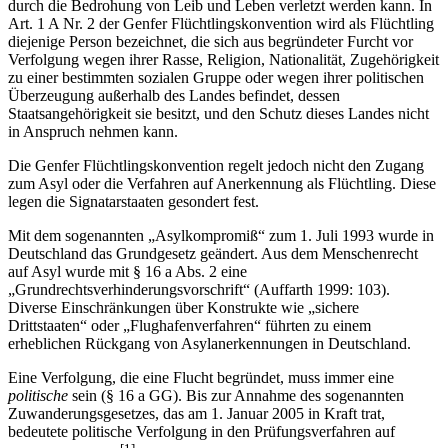
durch die Bedrohung von Leib und Leben verletzt werden kann. In
Art. 1 A Nr. 2 der Genfer Flüchtlingskonvention wird als Flüchtling
diejenige Person bezeichnet, die sich aus begründeter Furcht vor
Verfolgung wegen ihrer Rasse, Religion, Nationalität, Zugehörigkeit
zu einer bestimmten sozialen Gruppe oder wegen ihrer politischen
Überzeugung außerhalb des Landes befindet, dessen
Staatsangehörigkeit sie besitzt, und den Schutz dieses Landes nicht
in Anspruch nehmen kann.
Die Genfer Flüchtlingskonvention regelt jedoch nicht den Zugang
zum Asyl oder die Verfahren auf Anerkennung als Flüchtling. Diese
legen die Signatarstaaten gesondert fest.
Mit dem sogenannten „Asylkompromiß“ zum 1. Juli 1993 wurde in
Deutschland das Grundgesetz geändert. Aus dem Menschenrecht
auf Asyl wurde mit § 16 a Abs. 2 eine
„Grundrechtsverhinderungsvorschrift“ (Auffarth 1999: 103).
Diverse Einschränkungen über Konstrukte wie „sichere
Drittstaaten“ oder „Flughafenverfahren“ führten zu einem
erheblichen Rückgang von Asylanerkennungen in Deutschland.
Eine Verfolgung, die eine Flucht begründet, muss immer eine
politische
sein (§ 16 a GG). Bis zur Annahme des sogenannten
Zuwanderungsgesetzes, das am 1. Januar 2005 in Kraft trat,
bedeutete politische Verfolgung in den Prüfungsverfahren auf