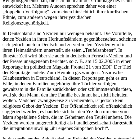
Religionsgemeinschaft, die sich nicht auf der Grundlage des Islam
entwickelt hat. Mehrere Autoren sprechen daher von einer
„doppelten Verfolgung“, zum einen hinsichtlich ihrer kurdischen
Ethnie, zum anderen wegen ihrer yezidischen
Religionszugehörigkeit.
In Deutschland sind Yeziden nur wenigen bekannt. Die Vorurteile,
denen Yeziden in ihren Herkunftsländern gegenüberstehen, scheinen
sich jedoch auch in Deutschland zu verbreiten. Yeziden wird in
ihren Heimatländern unterstellt, sie seien „Teufelsanbeter“. In
jüngster Zeit wird über sie auch in deutschen Fernseh-Medien und
der Presse unangenehm berichtet, so z. B. am 15.02.2005 in einer
Reportage im politischen Magazin Frontal 21 vom ZDF. Der Titel
der Reportage lautete: Zum Heiraten gezwungen - Yezidische
Glaubensriten in Deutschland. In diesen Reportagen geht es um
Fälle, in denen Familienangehörige ihre Töchter verfolgen,
gewaltsam in die Familie zurückholen oder schlimmstenfalls töten,
weil sie den Mann, den ihre Familie bestimmt hat, nicht heiraten
wollen. Mädchen zwangsweise zu verheiraten, ist jedoch kein
religiöses Gebot der Yeziden. Der Öffentlichkeit soll offensichtlich
suggeriert werden, es handele sich bei den Yeziden um eine vom
Islam abgefallene Sekte, die im Geheimen den Teufel anbetet. Die
Yeziden werden ungerechtfertigt als Parallelgesellschaft dargestellt,
die integrationsunwillig „ihr eigenes Süppchen kocht“.
In der vorliegenden Arbeit wird am Beispiel der Yeziden untersucht