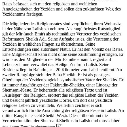
Rates befassen sich mit den religiösen und weltlichen
Angelegenheiten der Yeziden und sollen den zukünftigen Weg des
Yezidentums festlegen.
Die Mitglieder des Religionsrates sind verpflichtet, ihren Wohnsitz
in der Nähe von Lalish zu nehmen. Als ranghöchstes Ratsmitglied
gilt der Mir (auch Emir) als rechtmäßiger Vertreter des yezidischen
Reformators Sheikh Adi. Seine Aufgabe ist es, die Vertretung der
Yeziden in weltlichen Fragen zu übernehmen. Seine
Entscheidungen sind autoritärer Natur. Er hat den Vorsitz des Rates.
Eine Mitgliedschaft kann nicht ohne seine Zustimmung erfolgen. Er
wird aus den Mitgliedern der Mir-Familie ernannt, regiert auf
Lebenszeit und verwaltet das Heilige Zentrum Lalish. Seine
Residenz liegt in Ba´adre, ca. 20 Kilometer von Lalish entfernt. An
zweiter Rangfolge steht der Baba Sheikh. Er ist als geistiges
Oberhaupt der Yeziden zugleich symbolischer Vater der Sheikhs. Er
ist immer Angehöriger der Fakhradin-Sheikhs, einer Lineage der
Shemsani-Kaste. Er beherrscht alle religiösen Texte und ist
„Ausleger“ der Religion, erörtert das religiöse Leben der Yeziden
und besucht jährlich yezidische Dörfer, um dort das yezidisch-
religiöse Leben zu vermitteln. Weiterhin zeichnet er sich
verantwortlich für die Ausrichtung der religiösen Feste in Lalish. An
dritter Rangstelle steht Sheikh Wezir. Dieser übernimmt die
Vertreterfunktion der Shemsani-Sheikhs in Lalish und muss daher
[17]
aus deren Familie abstammen.