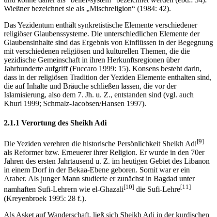
Wießner bezeichnet sie als „Mischreligion“ (1984: 42).
Das Yezidentum enthält synkretistische Elemente verschiedener
religiöser Glaubenssysteme. Die unterschiedlichen Elemente der
Glaubensinhalte sind das Ergebnis von Einflüssen in der Begegnung
mit verschiedenen religiösen und kulturellen Themen, die die
yezidische Gemeinschaft in ihren Herkunftsregionen über
Jahrhunderte aufgriff (Fuccaro 1999: 15). Konsens besteht darin,
dass in der religiösen Tradition der Yeziden Elemente enthalten sind,
die auf Inhalte und Bräuche schließen lassen, die vor der
Islamisierung, also dem 7. Jh. u. Z., entstanden sind (vgl. auch
Khuri 1999; Schmalz-Jacobsen/Hansen 1997).
2.1.1 Verortung des Sheikh Adi
[9]
Die Yeziden verehren die historische Persönlichkeit Sheikh Adi
als Reformer bzw. Erneuerer ihrer Religion. Er wurde in den 70er
Jahren des ersten Jahrtausend u. Z. im heutigen Gebiet des Libanon
in einem Dorf in der Bekaa-Ebene geboren. Somit war er ein
Araber. Als junger Mann studierte er zunächst in Bagdad unter
[10]
[11]
namhaften Sufi-Lehrern wie el-Ghazali
die Sufi-Lehre
(Kreyenbroek 1995: 28 f.).
Als Asket auf Wanderschaft, ließ sich Sheikh Adi in der kurdischen