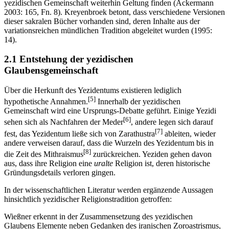
yezidischen Gemeinschaft weiterhin Geltung finden (Ackermann
2003: 165, Fn. 8). Kreyenbroek betont, dass verschiedene Versionen
dieser sakralen Bücher vorhanden sind, deren Inhalte aus der
variationsreichen mündlichen Tradition abgeleitet wurden (1995:
14).
2.1 Entstehung der yezidischen
Glaubensgemeinschaft
Über die Herkunft des Yezidentums existieren lediglich
[5]
hypothetische Annahmen.
Innerhalb der yezidischen
Gemeinschaft wird eine Ursprungs-Debatte geführt. Einige Yezidi
[6]
sehen sich als Nachfahren der Meder
, andere legen sich darauf
[7]
fest, das Yezidentum ließe sich von Zarathustra
ableiten, wieder
andere verweisen darauf, dass die Wurzeln des Yezidentum bis in
[8]
die Zeit des Mithraismus
zurückreichen. Yeziden gehen davon
aus, dass ihre Religion eine
uralte
Religion ist, deren historische
Gründungsdetails verloren gingen.
In der wissenschaftlichen Literatur werden ergänzende Aussagen
hinsichtlich yezidischer Religionstradition getroffen:
Wießner erkennt in der Zusammensetzung des yezidischen
Glaubens Elemente neben Gedanken des iranischen Zoroastrismus,