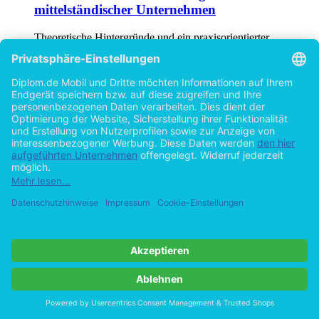
Theoretische Hintergründe und ein praxisorientierter
Leitfaden
von
Nico Neudmann (Autor:in)
©2010
Diplomarbeit
69 Seiten
Hilfe/FAQ
Impressum
Datenschutz
AGB
Vertrag widerrufen
Zur Desktop-Version
Copyright ©Imprint in der Bedey & Thoms Media GmbH
powered
by
Open Publishing
Cookie-Einstellungen