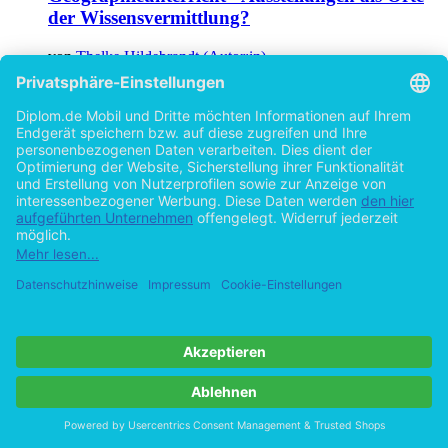
der Wissensvermittlung?
von
Thelke Hildebrandt (Autor:in)
©2007
Examensarbeit
83 Seiten
Hilfe/FAQ
Impressum
Datenschutz
AGB
Vertrag widerrufen
Zur Desktop-Version
Copyright ©Imprint in der Bedey & Thoms Media GmbH
powered
by
Open Publishing
Cookie-Einstellungen