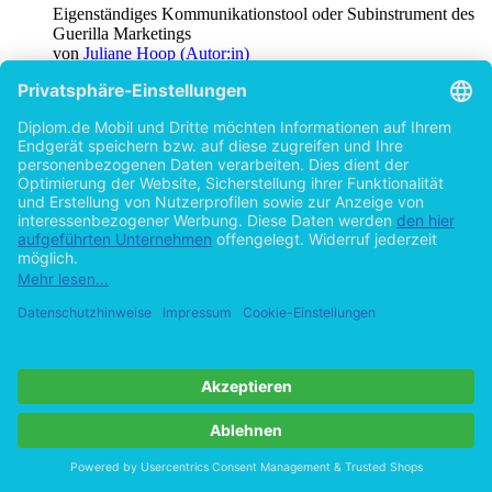
Eigenständiges Kommunikationstool oder Subinstrument des
Guerilla Marketings
von
Juliane Hoop (Autor:in)
©2007
Studienarbeit
45 Seiten
Hilfe/FAQ
Impressum
Datenschutz
AGB
Vertrag widerrufen
Zur Desktop-Version
Copyright ©Imprint in der Bedey & Thoms Media GmbH
powered
by
Open Publishing
Cookie-Einstellungen