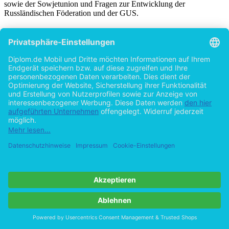
sowie der Sowjetunion und Fragen zur Entwicklung der
Russländischen Föderation und der GUS.
Titel
Der Kampf um die parteipolitische Macht in
der Russländischen Föderation
von
Markus Mirschel (Autor:in)
©2007
Magisterarbeit
133 Seiten
Hilfe/FAQ
Impressum
Datenschutz
AGB
Vertrag widerrufen
Zur Desktop-Version
Copyright ©Imprint in der Bedey & Thoms Media GmbH
powered
by
Open Publishing
Cookie-Einstellungen