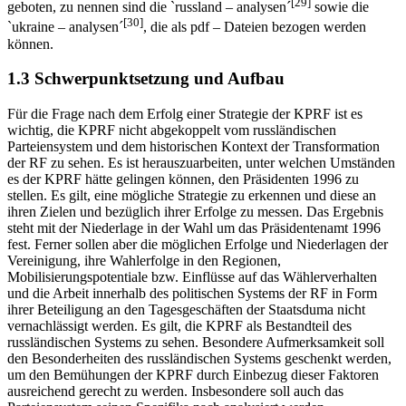
[29]
geboten, zu nennen sind die `russland – analysen´
sowie die
[30]
`ukraine – analysen´
, die als pdf – Dateien bezogen werden
können.
1.3 Schwerpunktsetzung und Aufbau
Für die Frage nach dem Erfolg einer Strategie der KPRF ist es
wichtig, die KPRF nicht abgekoppelt vom russländischen
Parteiensystem und dem historischen Kontext der Transformation
der RF zu sehen. Es ist herauszuarbeiten, unter welchen Umständen
es der KPRF hätte gelingen können, den Präsidenten 1996 zu
stellen. Es gilt, eine mögliche Strategie zu erkennen und diese an
ihren Zielen und bezüglich ihrer Erfolge zu messen. Das Ergebnis
steht mit der Niederlage in der Wahl um das Präsidentenamt 1996
fest. Ferner sollen aber die möglichen Erfolge und Niederlagen der
Vereinigung, ihre Wahlerfolge in den Regionen,
Mobilisierungspotentiale bzw. Einflüsse auf das Wählerverhalten
und die Arbeit innerhalb des politischen Systems der RF in Form
ihrer Beteiligung an den Tagesgeschäften der Staatsduma nicht
vernachlässigt werden. Es gilt, die KPRF als Bestandteil des
russländischen Systems zu sehen. Besondere Aufmerksamkeit soll
den Besonderheiten des russländischen Systems geschenkt werden,
um den Bemühungen der KPRF durch Einbezug dieser Faktoren
ausreichend gerecht zu werden. Insbesondere soll auch das