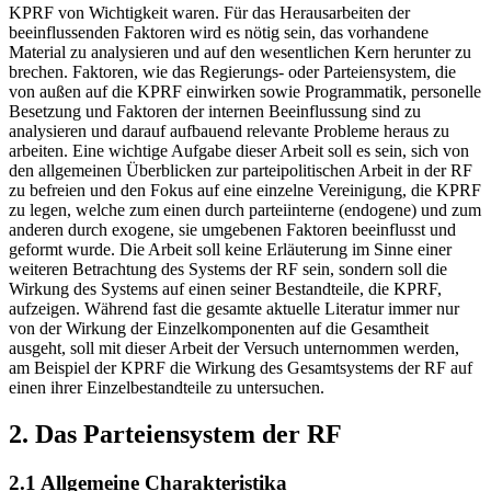
KPRF von Wichtigkeit waren. Für das Herausarbeiten der
beeinflussenden Faktoren wird es nötig sein, das vorhandene
Material zu analysieren und auf den wesentlichen Kern herunter zu
brechen. Faktoren, wie das Regierungs- oder Parteiensystem, die
von außen auf die KPRF einwirken sowie Programmatik, personelle
Besetzung und Faktoren der internen Beeinflussung sind zu
analysieren und darauf aufbauend relevante Probleme heraus zu
arbeiten. Eine wichtige Aufgabe dieser Arbeit soll es sein, sich von
den allgemeinen Überblicken zur parteipolitischen Arbeit in der RF
zu befreien und den Fokus auf eine einzelne Vereinigung, die KPRF
zu legen, welche zum einen durch parteiinterne (endogene) und zum
anderen durch exogene, sie umgebenen Faktoren beeinflusst und
geformt wurde. Die Arbeit soll keine Erläuterung im Sinne einer
weiteren Betrachtung des Systems der RF sein, sondern soll die
Wirkung des Systems auf einen seiner Bestandteile, die KPRF,
aufzeigen. Während fast die gesamte aktuelle Literatur immer nur
von der Wirkung der Einzelkomponenten auf die Gesamtheit
ausgeht, soll mit dieser Arbeit der Versuch unternommen werden,
am Beispiel der KPRF die Wirkung des Gesamtsystems der RF auf
einen ihrer Einzelbestandteile zu untersuchen.
2. Das Parteiensystem der RF
2.1 Allgemeine Charakteristika