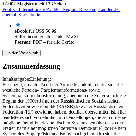
©2007
Magisterarbeit
133 Seiten
Politik - Internationale Politik - Region: Russland, Länder der
ehemal. Sowjetunion
eBook
für
US$ 56,99
Sofort herunterladen. Inkl. MwSt.
Format:
PDF – für alle Geräte
In den Warenkorb
Zusammenfassung
Inhaltsangabe:Einleitung:
Es scheint, dass der Zenit der Aufmerksamkeit, mit der sich die
westliche Parteien-, Parteientransformations- sowie
Systemtransformationsforschung, aber auch die Zeitgeschichte, zu
Beginn der 1990er Jahren der Russländischen Sozialistischen
Föderativen Sowjetrepublik (RSFSR) bzw. der Russländischen
Föderation (RF) gewidmet haben, deutlich überschritten ist. Hier
handelte es sich vornehmlich um Darstellungen, die sich um eine
mögliche Definition des politischen Systems bemühen, also der
Fragen nach einer möglichen `defekten Demokratie´, oder einem
System des `Superpräsidentialismus´ nachgehen. Um sich der