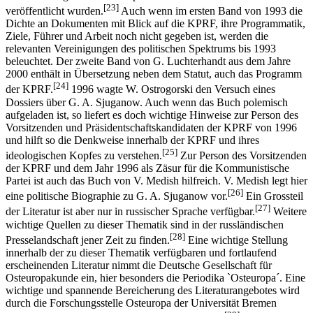
[23]
veröffentlicht wurden.
Auch wenn im ersten Band von 1993 die
Dichte an Dokumenten mit Blick auf die KPRF, ihre Programmatik,
Ziele, Führer und Arbeit noch nicht gegeben ist, werden die
relevanten Vereinigungen des politischen Spektrums bis 1993
beleuchtet. Der zweite Band von G. Luchterhandt aus dem Jahre
2000 enthält in Übersetzung neben dem Statut, auch das Programm
[24]
der KPRF.
1996 wagte W. Ostrogorski den Versuch eines
Dossiers über G. A. Sjuganow. Auch wenn das Buch polemisch
aufgeladen ist, so liefert es doch wichtige Hinweise zur Person des
Vorsitzenden und Präsidentschaftskandidaten der KPRF von 1996
und hilft so die Denkweise innerhalb der KPRF und ihres
[25]
ideologischen Kopfes zu verstehen.
Zur Person des Vorsitzenden
der KPRF und dem Jahr 1996 als Zäsur für die Kommunistische
Partei ist auch das Buch von V. Medish hilfreich. V. Medish legt hier
[26]
eine politische Biographie zu G. A. Sjuganow vor.
Ein Grossteil
[27]
der Literatur ist aber nur in russischer Sprache verfügbar.
Weitere
wichtige Quellen zu dieser Thematik sind in der russländischen
[28]
Presselandschaft jener Zeit zu finden.
Eine wichtige Stellung
innerhalb der zu dieser Thematik verfügbaren und fortlaufend
erscheinenden Literatur nimmt die Deutsche Gesellschaft für
Osteuropakunde ein, hier besonders die Periodika `Osteuropa´. Eine
wichtige und spannende Bereicherung des Literaturangebotes wird
durch die Forschungsstelle Osteuropa der Universität Bremen