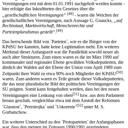
Vereinigungen erst mit dem 01.01.1991 nachgeholt werden konnte -
hier erfolgte das Inkrafttreten des Gesetzes über die
[48]
„gesellschaftlichen Vereinigungen“
- waren die Weichen der
gesellschaftlichen Vereinigungen, nach Aussage G. Gnaucks,
„auf
Rechtsstaat, Marktwirtschaft, Menschenrechte und
[49]
Parteienpluralismus gestellt“
.
Das herrschende Bild von `Parteien´, wie es die Bürger von der
KPdSU her kannten, hatte keine Legitimation mehr. Ein weiteres
Merkmal dieser Anfangszeit war die Parallelität sowohl neuer als
auch alter Strukturen. Zum einen waren es die im März 1990 auf
kommunaler und regionaler Ebene gewählten Volksdeputierten, die
ähnlich der Wahlen auf der Ebene der Union vom April 1989 zum
[50]
Zeitpunkt ihrer Wahl zu etwa 90% noch Mitglieder der KPdSU
waren. Zum anderen waren es Teile gerade dieser Volksdeputierten,
die das neue pluralistische Bild der politischen Vereinigungen der
SU prägten. Somit kann festgehalten werden, dass bei den neuen
[51]
Vereinigungen eine Lenkung von oben
bzw. aus dem Parlament
heraus geschah, vergleichbar etwa mit dem Anstoß der Reformen
[52]
`Glasnost´, `Perestrojka´ und `Uskorenie´
unter M. S.
Gorbatschow.
Ein weiterer Unterschied zu den `Protoparteien´ der Anfangsphasen
war, dass den meisten im Zeitraum 1990/1991 gegründeten