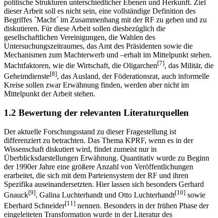
politische Strukturen unterschiedlicher Ebenen und Herkunft. Ziel
dieser Arbeit soll es nicht sein, eine vollständige Definition des
Begriffes `Macht´ im Zusammenhang mit der RF zu geben und zu
diskutieren. Für diese Arbeit sollen diesbezüglich die
gesellschaftlichen Vereinigungen, die Wahlen des
Untersuchungszeitraumes, das Amt des Präsidenten sowie die
Mechanismen zum Machterwerb und –erhalt im Mittelpunkt stehen.
[7]
Machtfaktoren, wie die Wirtschaft, die Oligarchen
, das Militär, die
[8]
Geheimdienste
, das Ausland, der Föderationsrat, auch informelle
Kreise sollen zwar Erwähnung finden, werden aber nicht im
Mittelpunkt der Arbeit stehen.
1.2 Bewertung der relevanten Literaturquellen
Der aktuelle Forschungsstand zu dieser Fragestellung ist
differenziert zu betrachten. Das Thema KPRF, wenn es in der
Wissenschaft diskutiert wird, findet zumeist nur in
Überblicksdarstellungen Erwähnung. Quantitativ wurde zu Beginn
der 1990er Jahre eine größere Anzahl von Veröffentlichungen
erarbeitet, die sich mit dem Parteiensystem der RF und ihren
Spezifika auseinandersetzten. Hier lassen sich besonders Gerhard
[9]
[10]
Gnauck
, Galina Luchterhandt und Otto Luchterhandt
sowie
[11]
Eberhard Schneider
nennen. Besonders in der frühen Phase der
eingeleiteten Transformation wurde in der Literatur des