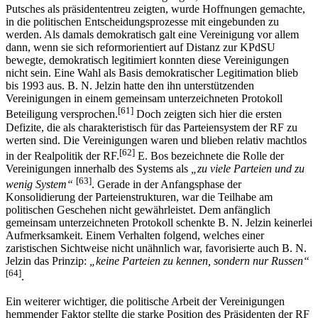
Putsches als präsidententreu zeigten, wurde Hoffnungen gemachte,
in die politischen Entscheidungsprozesse mit eingebunden zu
werden. Als damals demokratisch galt eine Vereinigung vor allem
dann, wenn sie sich reformorientiert auf Distanz zur KPdSU
bewegte, demokratisch legitimiert konnten diese Vereinigungen
nicht sein. Eine Wahl als Basis demokratischer Legitimation blieb
bis 1993 aus. B. N. Jelzin hatte den ihn unterstützenden
Vereinigungen in einem gemeinsam unterzeichneten Protokoll
[61]
Beteiligung versprochen.
Doch zeigten sich hier die ersten
Defizite, die als charakteristisch für das Parteiensystem der RF zu
werten sind. Die Vereinigungen waren und blieben relativ machtlos
[62]
in der Realpolitik der RF.
E. Bos bezeichnete die Rolle der
Vereinigungen innerhalb des Systems als
„zu viele Parteien und zu
[63]
wenig System“
. Gerade in der Anfangsphase der
Konsolidierung der Parteienstrukturen, war die Teilhabe am
politischen Geschehen nicht gewährleistet. Dem anfänglich
gemeinsam unterzeichneten Protokoll schenkte B. N. Jelzin keinerlei
Aufmerksamkeit. Einem Verhalten folgend, welches einer
zaristischen Sichtweise nicht unähnlich war, favorisierte auch B. N.
Jelzin das Prinzip:
„keine Parteien zu kennen, sondern nur Russen“
[64]
.
Ein weiterer wichtiger, die politische Arbeit der Vereinigungen
hemmender Faktor stellte die starke Position des Präsidenten der RF