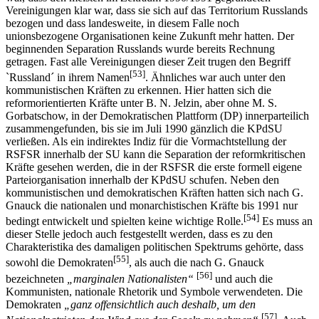
Vereinigungen klar war, dass sie sich auf das Territorium Russlands
bezogen und dass landesweite, in diesem Falle noch
unionsbezogene Organisationen keine Zukunft mehr hatten. Der
beginnenden Separation Russlands wurde bereits Rechnung
getragen. Fast alle Vereinigungen dieser Zeit trugen den Begriff
[53]
`Russland´ in ihrem Namen
. Ähnliches war auch unter den
kommunistischen Kräften zu erkennen. Hier hatten sich die
reformorientierten Kräfte unter B. N. Jelzin, aber ohne M. S.
Gorbatschow, in der Demokratischen Plattform (DP) innerparteilich
zusammengefunden, bis sie im Juli 1990 gänzlich die KPdSU
verließen. Als ein indirektes Indiz für die Vormachtstellung der
RSFSR innerhalb der SU kann die Separation der reformkritischen
Kräfte gesehen werden, die in der RSFSR die erste formell eigene
Parteiorganisation innerhalb der KPdSU schufen. Neben den
kommunistischen und demokratischen Kräften hatten sich nach G.
Gnauck die nationalen und monarchistischen Kräfte bis 1991 nur
[54]
bedingt entwickelt und spielten keine wichtige Rolle.
Es muss an
dieser Stelle jedoch auch festgestellt werden, dass es zu den
Charakteristika des damaligen politischen Spektrums gehörte, dass
[55]
sowohl die Demokraten
, als auch die nach G. Gnauck
[56]
bezeichneten
„marginalen Nationalisten“
und auch die
Kommunisten, nationale Rhetorik und Symbole verwendeten. Die
Demokraten
„ganz offensichtlich auch deshalb, um den
[57]