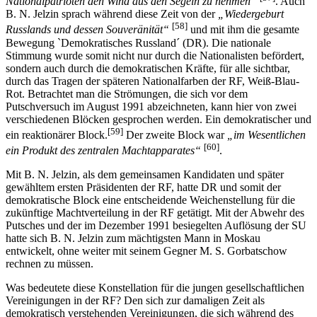
Nationalpatrioten den Wind aus den Segeln zu nehmen“
. Auch
B. N. Jelzin sprach während diese Zeit von der
„Wiedergeburt
[58]
Russlands und dessen Souveränität“
und mit ihm die gesamte
Bewegung `Demokratisches Russland´ (DR). Die nationale
Stimmung wurde somit nicht nur durch die Nationalisten befördert,
sondern auch durch die demokratischen Kräfte, für alle sichtbar,
durch das Tragen der späteren Nationalfarben der RF, Weiß-Blau-
Rot. Betrachtet man die Strömungen, die sich vor dem
Putschversuch im August 1991 abzeichneten, kann hier von zwei
verschiedenen Blöcken gesprochen werden. Ein demokratischer und
[59]
ein reaktionärer Block.
Der zweite Block war
„im Wesentlichen
[60]
ein Produkt des zentralen Machtapparates“
.
Mit B. N. Jelzin, als dem gemeinsamen Kandidaten und später
gewähltem ersten Präsidenten der RF, hatte DR und somit der
demokratische Block eine entscheidende Weichenstellung für die
zukünftige Machtverteilung in der RF getätigt. Mit der Abwehr des
Putsches und der im Dezember 1991 besiegelten Auflösung der SU
hatte sich B. N. Jelzin zum mächtigsten Mann in Moskau
entwickelt, ohne weiter mit seinem Gegner M. S. Gorbatschow
rechnen zu müssen.
Was bedeutete diese Konstellation für die jungen gesellschaftlichen
Vereinigungen in der RF? Den sich zur damaligen Zeit als
demokratisch verstehenden Vereinigungen, die sich während des