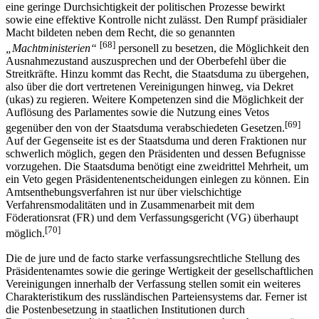
eine geringe Durchsichtigkeit der politischen Prozesse bewirkt
sowie eine effektive Kontrolle nicht zulässt. Den Rumpf präsidialer
Macht bildeten neben dem Recht, die so genannten
[68]
„Machtministerien“
personell zu besetzen, die Möglichkeit den
Ausnahmezustand auszusprechen und der Oberbefehl über die
Streitkräfte. Hinzu kommt das Recht, die Staatsduma zu übergehen,
also über die dort vertretenen Vereinigungen hinweg, via Dekret
(ukas) zu regieren. Weitere Kompetenzen sind die Möglichkeit der
Auflösung des Parlamentes sowie die Nutzung eines Vetos
[69]
gegenüber den von der Staatsduma verabschiedeten Gesetzen.
Auf der Gegenseite ist es der Staatsduma und deren Fraktionen nur
schwerlich möglich, gegen den Präsidenten und dessen Befugnisse
vorzugehen. Die Staatsduma benötigt eine zweidrittel Mehrheit, um
ein Veto gegen Präsidentenentscheidungen einlegen zu können. Ein
Amtsenthebungsverfahren ist nur über vielschichtige
Verfahrensmodalitäten und in Zusammenarbeit mit dem
Föderationsrat (FR) und dem Verfassungsgericht (VG) überhaupt
[70]
möglich.
Die de jure und de facto starke verfassungsrechtliche Stellung des
Präsidentenamtes sowie die geringe Wertigkeit der gesellschaftlichen
Vereinigungen innerhalb der Verfassung stellen somit ein weiteres
Charakteristikum des russländischen Parteiensystems dar. Ferner ist
die Postenbesetzung in staatlichen Institutionen durch