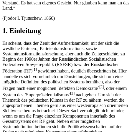
Verstand. Es hat sein eigenes Gesicht. Nur glauben kann man an das
Land.“
(Fjodor I. Tjuttschew, 1866)
1. Einleitung
Es scheint, dass der Zenit der Aufmerksamkeit, mit der sich die
westliche Parteien-, Parteientransformations- sowie
Systemtransformationsforschung, aber auch die Zeitgeschichte, zu
Beginn der 1990er Jahren der Russländischen Sozialistischen
Föderativen Sowjetrepublik (RSFSR) bzw. der Russländischen
[1]
Föderation (RF)
gewidmet haben, deutlich überschritten ist. Hier
handelte es sich vornehmlich um Darstellungen, die sich um eine
mögliche Definition des politischen Systems bemühen, also der
[2]
Fragen nach einer möglichen `defekten Demokratie´
, oder einem
[3]
System des `Superpräsidentialismus´
nachgehen. Um sich der
Thematik des politischen Klimas in der RF zu nähern, werden die
angesprochenen Themen gern aus einer westeuropäisch orientierten
Sichtweise heraus betrachtet. Dieser Sachverhalt gilt nicht minder,
wenn es um die Frage einzelner Komponenten innerhalb des
Gesamtsystems der RF geht. Neben einer möglichen
Systemdefinition befinden sich die Politikwissenschaften auf der
Suche nach möglichen Konzepten einer erfolgreichen