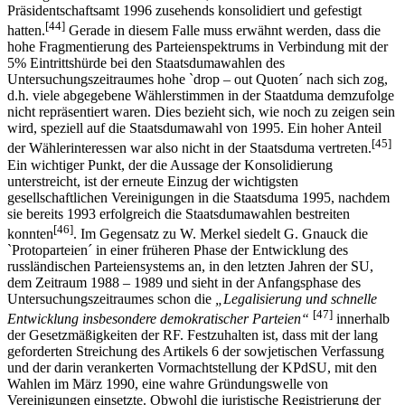
Präsidentschaftsamt 1996 zusehends konsolidiert und gefestigt
[44]
hatten.
Gerade in diesem Falle muss erwähnt werden, dass die
hohe Fragmentierung des Parteienspektrums in Verbindung mit der
5% Eintrittshürde bei den Staatsdumawahlen des
Untersuchungszeitraumes hohe `drop – out Quoten´ nach sich zog,
d.h. viele abgegebene Wählerstimmen in der Staatduma demzufolge
nicht repräsentiert waren. Dies bezieht sich, wie noch zu zeigen sein
wird, speziell auf die Staatsdumawahl von 1995. Ein hoher Anteil
[45]
der Wählerinteressen war also nicht in der Staatsduma vertreten.
Ein wichtiger Punkt, der die Aussage der Konsolidierung
unterstreicht, ist der erneute Einzug der wichtigsten
gesellschaftlichen Vereinigungen in die Staatsduma 1995, nachdem
sie bereits 1993 erfolgreich die Staatsdumawahlen bestreiten
[46]
konnten
. Im Gegensatz zu W. Merkel siedelt G. Gnauck die
`Protoparteien´ in einer früheren Phase der Entwicklung des
russländischen Parteiensystems an, in den letzten Jahren der SU,
dem Zeitraum 1988 – 1989 und sieht in der Anfangsphase des
Untersuchungszeitraumes schon die
„Legalisierung und schnelle
[47]
Entwicklung insbesondere demokratischer Parteien“
innerhalb
der Gesetzmäßigkeiten der RF. Festzuhalten ist, dass mit der lang
geforderten Streichung des Artikels 6 der sowjetischen Verfassung
und der darin verankerten Vormachtstellung der KPdSU, mit den
Wahlen im März 1990, eine wahre Gründungswelle von
Vereinigungen einsetzte. Obwohl die juristische Registrierung der