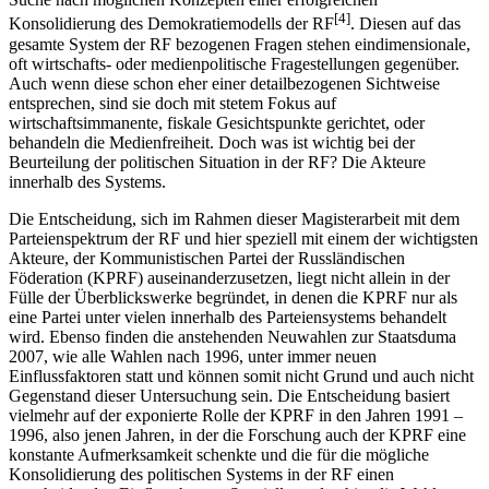
[4]
Konsolidierung des Demokratiemodells der RF
. Diesen auf das
gesamte System der RF bezogenen Fragen stehen eindimensionale,
oft wirtschafts- oder medienpolitische Fragestellungen gegenüber.
Auch wenn diese schon eher einer detailbezogenen Sichtweise
entsprechen, sind sie doch mit stetem Fokus auf
wirtschaftsimmanente, fiskale Gesichtspunkte gerichtet, oder
behandeln die Medienfreiheit. Doch was ist wichtig bei der
Beurteilung der politischen Situation in der RF? Die Akteure
innerhalb des Systems.
Die Entscheidung, sich im Rahmen dieser Magisterarbeit mit dem
Parteienspektrum der RF und hier speziell mit einem der wichtigsten
Akteure, der Kommunistischen Partei der Russländischen
Föderation (KPRF) auseinanderzusetzen, liegt nicht allein in der
Fülle der Überblickswerke begründet, in denen die KPRF nur als
eine Partei unter vielen innerhalb des Parteiensystems behandelt
wird. Ebenso finden die anstehenden Neuwahlen zur Staatsduma
2007, wie alle Wahlen nach 1996, unter immer neuen
Einflussfaktoren statt und können somit nicht Grund und auch nicht
Gegenstand dieser Untersuchung sein. Die Entscheidung basiert
vielmehr auf der exponierte Rolle der KPRF in den Jahren 1991 –
1996, also jenen Jahren, in der die Forschung auch der KPRF eine
konstante Aufmerksamkeit schenkte und die für die mögliche
Konsolidierung des politischen Systems in der RF einen