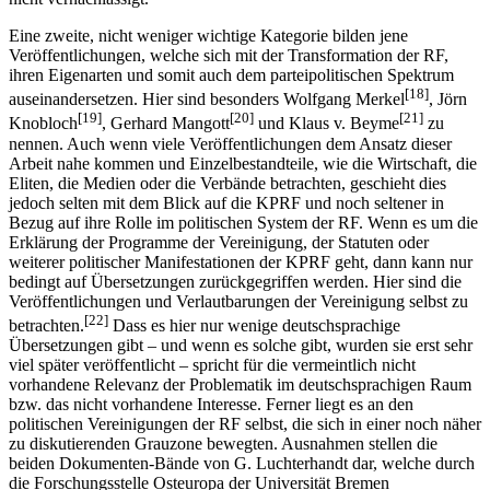
Eine zweite, nicht weniger wichtige Kategorie bilden jene
Veröffentlichungen, welche sich mit der Transformation der RF,
ihren Eigenarten und somit auch dem parteipolitischen Spektrum
[18]
auseinandersetzen. Hier sind besonders Wolfgang Merkel
, Jörn
[19]
[20]
[21]
Knobloch
, Gerhard Mangott
und Klaus v. Beyme
zu
nennen. Auch wenn viele Veröffentlichungen dem Ansatz dieser
Arbeit nahe kommen und Einzelbestandteile, wie die Wirtschaft, die
Eliten, die Medien oder die Verbände betrachten, geschieht dies
jedoch selten mit dem Blick auf die KPRF und noch seltener in
Bezug auf ihre Rolle im politischen System der RF. Wenn es um die
Erklärung der Programme der Vereinigung, der Statuten oder
weiterer politischer Manifestationen der KPRF geht, dann kann nur
bedingt auf Übersetzungen zurückgegriffen werden. Hier sind die
Veröffentlichungen und Verlautbarungen der Vereinigung selbst zu
[22]
betrachten.
Dass es hier nur wenige deutschsprachige
Übersetzungen gibt – und wenn es solche gibt, wurden sie erst sehr
viel später veröffentlicht – spricht für die vermeintlich nicht
vorhandene Relevanz der Problematik im deutschsprachigen Raum
bzw. das nicht vorhandene Interesse. Ferner liegt es an den
politischen Vereinigungen der RF selbst, die sich in einer noch näher
zu diskutierenden Grauzone bewegten. Ausnahmen stellen die
beiden Dokumenten-Bände von G. Luchterhandt dar, welche durch
die Forschungsstelle Osteuropa der Universität Bremen