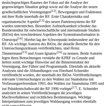
deutschsprachigen Raumes der Fokus auf die Analyse der
gegenwärtigen Situation gelegt sowie auf die Analyse der neuen
[12]
gesellschaftlichen Vereinigungen
, Bewegungen und Fraktionen
mit ihrer Rolle innerhalb der RF. Erste Charakteristika und
[13]
organisatorische Aspekte
des neuen Parteiensystems der RF
wurden unterstrichen. Besondere Aufmerksamkeit schenkte das
Bundesinstitut für ostwissenschaftliche und internationale Studien
(BiOst) den verschiedenen Aspekten der Systemtransformation in
[14]
Osteuropa
. Hierbei lag der Schwerpunkt insbesondere auf der
RF. Als wichtige Autoren des BiOst, die aktuelle Berichte für den
Untersuchungszeitraum veröffentlichten, sind Heinz
[15]
[16]
Timmermann
und Assen Ignatow
zu nennen. Beide Autoren
legen ihren Betrachtungen verstärkt die KPRF zu Grunde und
liefern somit wichtige Hinweise auf die Binnenstruktur der
Vereinigung, ihre Führer und Programmatik. Ebenfalls als aktuelle
Analysen sind die Abhandlungen von Eberhard Schneider
veröffentlicht worden, der innerhalb der BiOst–Veröffentlichungen
relevante Untersuchungen zu den Wahlen zur Staatsduma mit
Verfassungsreferendum 1993, den Wahlen zur Staatsduma 1995 und
[17]
zur Präsidentschaftswahl der RF 1996 vorlegte
. E. Schneider
analysiert in seinen Veröffentlichungen die jeweiligen
Machtverhältnisse und rechtlichen Bestimmungen. Wichtige
Interpretationen zum jeweiligen Wahlausgang werden ebenfalls
nicht vernachlässigt.