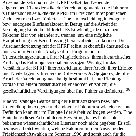
Auseinandersetzung mit der KPRF selbst dar. Neben den
allgemeinen Charakteristika der Vereinigung werden die Faktoren
zu untersuchen sein, die die KPRF im Erreichen ihrer politischen
Ziele hemmten bzw. förderten. Eine Unterscheidung in exogene
bzw. endogene Einflussfaktoren in Bezug auf die Arbeit der
Vereinigung ist hierbei hilfreich. Es ist wichtig, die einzelnen
Faktoren klar von einander zu trennen, um eine mögliche
Hauptrichtung der Beeinflussung herausarbeiten zu können. Die
Auseinandersetzung mit der KPRF selbst ist ebenfalls darzustellen
und zwar in Form der Analyse ihrer Programme im
Untersuchungszeitraum, ihrer Mitgliederbasis, ihrem hierarchischen
Aufbau, das Führungspersonal einbezogen. Wichtig für das
Verständnis der KPRF, ihrer Ausrichtung, ihrer Arbeit, ihrer Erfolge
und Niederlagen ist hierbei die Rolle von G. A. Sjuganow, der die
Arbeit der Vereinigung nachhaltig bestimmt hat, ihre Richtung
vorgab und einem russländischen Phänomen entspricht, die
[36]
gesellschaftlichen Vereinigungen über ihre Führer zu definieren.
Eine vollständige Bearbeitung der Einflussfaktoren bzw. ihre
Unterteilung in exogene und endogene Faktoren sowie eine genaue
Definition kann nur im Hauptteil der Arbeit vollzogen werden. Eine
Einteilung dieser Art und deren Bewertung hat es in der mir
bekannten wissenschaftlichen Literatur noch nicht gegeben. Es soll
herausgearbeitet werden, welche Faktoren für den Ausgang der
Präsidentschaftswahlen im Sommer 1996 und somit auch für die