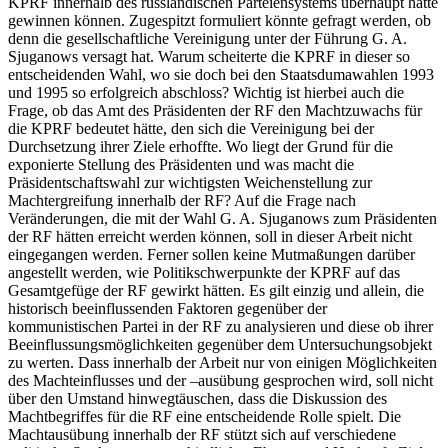
KPRF innerhalb des russländischen Parteiensystems überhaupt hätte
gewinnen können. Zugespitzt formuliert könnte gefragt werden, ob
denn die gesellschaftliche Vereinigung unter der Führung G. A.
Sjuganows versagt hat. Warum scheiterte die KPRF in dieser so
entscheidenden Wahl, wo sie doch bei den Staatsdumawahlen 1993
und 1995 so erfolgreich abschloss? Wichtig ist hierbei auch die
Frage, ob das Amt des Präsidenten der RF den Machtzuwachs für
die KPRF bedeutet hätte, den sich die Vereinigung bei der
Durchsetzung ihrer Ziele erhoffte. Wo liegt der Grund für die
exponierte Stellung des Präsidenten und was macht die
Präsidentschaftswahl zur wichtigsten Weichenstellung zur
Machtergreifung innerhalb der RF? Auf die Frage nach
Veränderungen, die mit der Wahl G. A. Sjuganows zum Präsidenten
der RF hätten erreicht werden können, soll in dieser Arbeit nicht
eingegangen werden. Ferner sollen keine Mutmaßungen darüber
angestellt werden, wie Politikschwerpunkte der KPRF auf das
Gesamtgefüge der RF gewirkt hätten. Es gilt einzig und allein, die
historisch beeinflussenden Faktoren gegenüber der
kommunistischen Partei in der RF zu analysieren und diese ob ihrer
Beeinflussungsmöglichkeiten gegenüber dem Untersuchungsobjekt
zu werten. Dass innerhalb der Arbeit nur von einigen Möglichkeiten
des Machteinflusses und der –ausübung gesprochen wird, soll nicht
über den Umstand hinwegtäuschen, dass die Diskussion des
Machtbegriffes für die RF eine entscheidende Rolle spielt. Die
Machtausübung innerhalb der RF stützt sich auf verschiedene