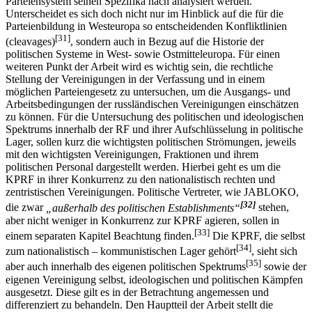
Parteiensystem seinen Spezifika nach analysiert werden.
Unterscheidet es sich doch nicht nur im Hinblick auf die für die
Parteienbildung in Westeuropa so entscheidenden Konfliktlinien
[31]
(cleavages)
, sondern auch in Bezug auf die Historie der
politischen Systeme in West- sowie Ostmitteleuropa. Für einen
weiteren Punkt der Arbeit wird es wichtig sein, die rechtliche
Stellung der Vereinigungen in der Verfassung und in einem
möglichen Parteiengesetz zu untersuchen, um die Ausgangs- und
Arbeitsbedingungen der russländischen Vereinigungen einschätzen
zu können. Für die Untersuchung des politischen und ideologischen
Spektrums innerhalb der RF und ihrer Aufschlüsselung in politische
Lager, sollen kurz die wichtigsten politischen Strömungen, jeweils
mit den wichtigsten Vereinigungen, Fraktionen und ihrem
politischen Personal dargestellt werden. Hierbei geht es um die
KPRF in ihrer Konkurrenz zu den nationalistisch rechten und
zentristischen Vereinigungen. Politische Vertreter, wie JABLOKO,
[32]
die zwar
„außerhalb des politischen Establishments“
stehen,
aber nicht weniger in Konkurrenz zur KPRF agieren, sollen in
[33]
einem separaten Kapitel Beachtung finden.
Die KPRF, die selbst
[34]
zum nationalistisch – kommunistischen Lager gehört
, sieht sich
[35]
aber auch innerhalb des eigenen politischen Spektrums
sowie der
eigenen Vereinigung selbst, ideologischen und politischen Kämpfen
ausgesetzt. Diese gilt es in der Betrachtung angemessen und
differenziert zu behandeln. Den Hauptteil der Arbeit stellt die