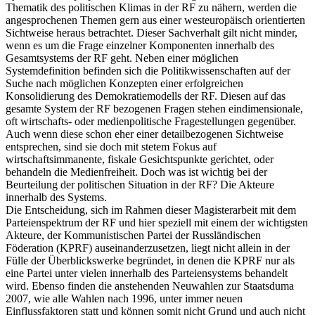
Thematik des politischen Klimas in der RF zu nähern, werden die
angesprochenen Themen gern aus einer westeuropäisch orientierten
Sichtweise heraus betrachtet. Dieser Sachverhalt gilt nicht minder,
wenn es um die Frage einzelner Komponenten innerhalb des
Gesamtsystems der RF geht. Neben einer möglichen
Systemdefinition befinden sich die Politikwissenschaften auf der
Suche nach möglichen Konzepten einer erfolgreichen
Konsolidierung des Demokratiemodells der RF. Diesen auf das
gesamte System der RF bezogenen Fragen stehen eindimensionale,
oft wirtschafts- oder medienpolitische Fragestellungen gegenüber.
Auch wenn diese schon eher einer detailbezogenen Sichtweise
entsprechen, sind sie doch mit stetem Fokus auf
wirtschaftsimmanente, fiskale Gesichtspunkte gerichtet, oder
behandeln die Medienfreiheit. Doch was ist wichtig bei der
Beurteilung der politischen Situation in der RF? Die Akteure
innerhalb des Systems.
Die Entscheidung, sich im Rahmen dieser Magisterarbeit mit dem
Parteienspektrum der RF und hier speziell mit einem der wichtigsten
Akteure, der Kommunistischen Partei der Russländischen
Föderation (KPRF) auseinanderzusetzen, liegt nicht allein in der
Fülle der Überblickswerke begründet, in denen die KPRF nur als
eine Partei unter vielen innerhalb des Parteiensystems behandelt
wird. Ebenso finden die anstehenden Neuwahlen zur Staatsduma
2007, wie alle Wahlen nach 1996, unter immer neuen
Einflussfaktoren statt und können somit nicht Grund und auch nicht