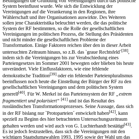
Bedingungen die Gründung von Vereinigungen durch das politische
System beeinflusst wurde. Wie sich die Entwicklung der
Vereinigungen auf die Verankerung in den Regionen, ihre
Wählerschaft und ihre Organisationen auswirkte. Des Weiteren
sollen jene Charakteristika beleuchtet werden, die das politische
System der RF bestimmten, so die Rolle der gesellschaftlichen
Vereinigungen im politischen Prozess, die Stellung des Präsidenten
und nicht minder die gesellschaftlichen Probleme der
Transformation. Einige Faktoren reichen über den in dieser Arbeit
[38]
untersuchten Zeitraum hinaus, so z.B. das `graue Rechtsfeld´
,
indem sich die Vereinigungen bis zur Verabschiedung eines
Parteiengesetzes im Sommer 2001 bewegten oder blieben bis heute
unverändert. Viele Einflussfaktoren, wie eine fehlende
[39]
demokratische Tradition
oder ein fehlender Parteienpluralismus
beeinflussen noch heute die Einstellung der Bürger der RF zu den
gesellschaftlichen Vereinigungen und dem politischen System
[40]
generell
. Für W. Merkel ist das Parteiensystem der RF
„extrem
[41]
fragmentiert und polarisiert“
und ist das Resultat des
russländischen Transformationsprozesses. Seine Aussage, dass sich
[42]
in der RF bislang nur `Protoparteien´ entwickelt haben
, kann
speziell zu Beginn des hier betrachteten Untersuchungszeitraum
[43]
gehalten werden und wird auch von G. Luchterhandt bestätigt
.
Es ist jedoch festzustellen, dass sich die Vereinigungen mit den
wichtigen Staatsdumawahlen 1993, 1995 sowie der Wahl um das