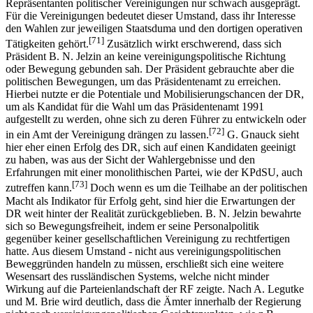
Repräsentanten politischer Vereinigungen nur schwach ausgeprägt.
Für die Vereinigungen bedeutet dieser Umstand, dass ihr Interesse
den Wahlen zur jeweiligen Staatsduma und den dortigen operativen
[71]
Tätigkeiten gehört.
Zusätzlich wirkt erschwerend, dass sich
Präsident B. N. Jelzin an keine vereinigungspolitische Richtung
oder Bewegung gebunden sah. Der Präsident gebrauchte aber die
politischen Bewegungen, um das Präsidentenamt zu erreichen.
Hierbei nutzte er die Potentiale und Mobilisierungschancen der DR,
um als Kandidat für die Wahl um das Präsidentenamt 1991
aufgestellt zu werden, ohne sich zu deren Führer zu entwickeln oder
[72]
in ein Amt der Vereinigung drängen zu lassen.
G. Gnauck sieht
hier eher einen Erfolg des DR, sich auf einen Kandidaten geeinigt
zu haben, was aus der Sicht der Wahlergebnisse und den
Erfahrungen mit einer monolithischen Partei, wie der KPdSU, auch
[73]
zutreffen kann.
Doch wenn es um die Teilhabe an der politischen
Macht als Indikator für Erfolg geht, sind hier die Erwartungen der
DR weit hinter der Realität zurückgeblieben. B. N. Jelzin bewahrte
sich so Bewegungsfreiheit, indem er seine Personalpolitik
gegenüber keiner gesellschaftlichen Vereinigung zu rechtfertigen
hatte. Aus diesem Umstand - nicht aus vereinigungspolitischen
Beweggründen handeln zu müssen, erschließt sich eine weitere
Wesensart des russländischen Systems, welche nicht minder
Wirkung auf die Parteienlandschaft der RF zeigte. Nach A. Legutke
und M. Brie wird deutlich, dass die Ämter innerhalb der Regierung