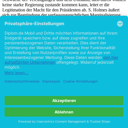
keine starke Regierung zustande kommen kann, leitet er die
Legitimation der Macht für den Präsidenten ab. S. Holmes äußert
sich zur Begründung der verfassungsrechtlichen Marginalisierung
des Parlamentes:
„Given the feebleness or nonexistence of a party
system in Russia, there is no chance that parliamentary elections
will give rise to a well-disciplined body capable, in turn, of
producing a strong government able to make difficult decisions
while retaining public confidence and remaining democratically
[77]
accountable.”
Den Vereinigungen muss hier vorgeworfen werden, dass sie mit
ihrer internen Personalpolitik sehr inkonsequent auf diese Art der
Politik reagiert haben. Durch ihre Herangehensweise und nicht
minder durch eine spezifische Mentalität der Bevölkerung im
Umgang mit charismatischen Persönlichkeiten haben die
Vereinigungen eben auch auf starke Führer gesetzt. Dieser Umstand
muss ambivalent betrachtet werden, denn in Bezug auf die
Vereinigungen wurde in der Bevölkerung in einem nur geringen
Maße über Programmatik, als vielmehr über die Personen hinter der
[78]
„Trawkin – Partei“
oder der
„Schirinowski – Partei“
gesprochen. Führerfiguren spielen somit in der Frage über den
Erfolg oder Misserfolg einer politischen Vereinigung in der RF eine
[79]
oftmals gewichtigere Rolle als die Programmatik.
S. Mitrochin
ergänzt diesen Sachverhalt noch um die Aussage, dass die Rolle der