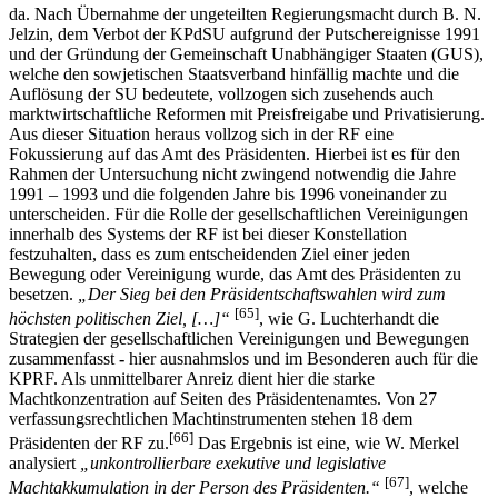
da. Nach Übernahme der ungeteilten Regierungsmacht durch B. N.
Jelzin, dem Verbot der KPdSU aufgrund der Putschereignisse 1991
und der Gründung der Gemeinschaft Unabhängiger Staaten (GUS),
welche den sowjetischen Staatsverband hinfällig machte und die
Auflösung der SU bedeutete, vollzogen sich zusehends auch
marktwirtschaftliche Reformen mit Preisfreigabe und Privatisierung.
Aus dieser Situation heraus vollzog sich in der RF eine
Fokussierung auf das Amt des Präsidenten. Hierbei ist es für den
Rahmen der Untersuchung nicht zwingend notwendig die Jahre
1991 – 1993 und die folgenden Jahre bis 1996 voneinander zu
unterscheiden. Für die Rolle der gesellschaftlichen Vereinigungen
innerhalb des Systems der RF ist bei dieser Konstellation
festzuhalten, dass es zum entscheidenden Ziel einer jeden
Bewegung oder Vereinigung wurde, das Amt des Präsidenten zu
besetzen.
„Der Sieg bei den Präsidentschaftswahlen wird zum
[65]
höchsten politischen Ziel, […]“
, wie G. Luchterhandt die
Strategien der gesellschaftlichen Vereinigungen und Bewegungen
zusammenfasst
-
hier ausnahmslos und im Besonderen auch für die
KPRF. Als unmittelbarer Anreiz dient hier die starke
Machtkonzentration auf Seiten des Präsidentenamtes. Von 27
verfassungsrechtlichen Machtinstrumenten stehen 18 dem
[66]
Präsidenten der RF zu.
Das Ergebnis ist eine, wie W. Merkel
analysiert
„unkontrollierbare exekutive und legislative
[67]
Machtakkumulation in der Person des Präsidenten.“
, welche