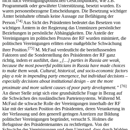
nicht nach vereinigungspolitischen Gesichtspunkten, wie z.B.
Programmatik oder gewährter Unterstützung, besetzt wurden. Es
waren personenbezogene Entscheidungen. Die Besetzung wichtiger
Ämter beinhaltete oftmals keine Aussage zur Befähigung der
[74]
Person.
Aus Sicht des Präsidenten bedeutet das Besetzen von
wichtigen Ämtern in der Regierung das Ummünzen persönlicher
Beziehungen in persönliche Abhängigkeiten. Die Anteile der
Vereinigungen im politischen Prozess der RF wurden minimiert, die
politischen Vereinigungen erlitten eine maßgebliche Schwächung
[75]
ihrer Position.
M. McFaul verdeutlicht die beeinflussenden
Faktoren und die Sonderstellung des Präsidenten der RF ganz
richtig, indem er ausführt, dass
„[…] parties in Russia are weak,
because the most powerful politicians in Russia have made choices
to make them weak. Cultural, historical, and socio-economic factors
play a role in impending party emergence, but individual decisions –
especially decisions about institutional design – are the more
[76]
proximate and more salient causes of poor party development.”
An dieser Stelle zeigt sich eine grundsätzliche Frage in Bezug auf
die Schwächen des russländischen Parteiensystems. Während M.
McFaul die schwache Rolle der Vereinigungen innerhalb der RF
klar mit der starken Position des Präsidenten, deren Verankerung in
der Verfassung und den generell geringen Anreizen zur Bildung
politischer Vereinigungen begründet, versucht S. Holmes die
Befugnisse des Präsidentenamtes zu rechtfertigen. Von der
Schwäche der Vereinigungen und dem Umstand, dass durch Wahlen