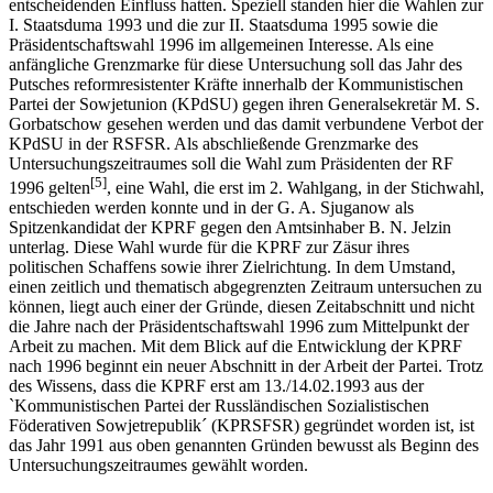
entscheidenden Einfluss hatten. Speziell standen hier die Wahlen zur
I. Staatsduma 1993 und die zur II. Staatsduma 1995 sowie die
Präsidentschaftswahl 1996 im allgemeinen Interesse. Als eine
anfängliche Grenzmarke für diese Untersuchung soll das Jahr des
Putsches reformresistenter Kräfte innerhalb der Kommunistischen
Partei der Sowjetunion (KPdSU) gegen ihren Generalsekretär M. S.
Gorbatschow gesehen werden und das damit verbundene Verbot der
KPdSU in der RSFSR. Als abschließende Grenzmarke des
Untersuchungszeitraumes soll die Wahl zum Präsidenten der RF
[5]
1996 gelten
, eine Wahl, die erst im 2. Wahlgang, in der Stichwahl,
entschieden werden konnte und in der G. A. Sjuganow als
Spitzenkandidat der KPRF gegen den Amtsinhaber B. N. Jelzin
unterlag. Diese Wahl wurde für die KPRF zur Zäsur ihres
politischen Schaffens sowie ihrer Zielrichtung. In dem Umstand,
einen zeitlich und thematisch abgegrenzten Zeitraum untersuchen zu
können, liegt auch einer der Gründe, diesen Zeitabschnitt und nicht
die Jahre nach der Präsidentschaftswahl 1996 zum Mittelpunkt der
Arbeit zu machen. Mit dem Blick auf die Entwicklung der KPRF
nach 1996 beginnt ein neuer Abschnitt in der Arbeit der Partei. Trotz
des Wissens, dass die KPRF erst am 13./14.02.1993 aus der
`Kommunistischen Partei der Russländischen Sozialistischen
Föderativen Sowjetrepublik´ (KPRSFSR) gegründet worden ist, ist
das Jahr 1991 aus oben genannten Gründen bewusst als Beginn des
Untersuchungszeitraumes gewählt worden.