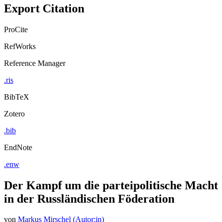
Export Citation
ProCite
RefWorks
Reference Manager
.ris
BibTeX
Zotero
.bib
EndNote
.enw
Der Kampf um die parteipolitische Macht
in der Russländischen Föderation
von
Markus Mirschel (Autor:in)