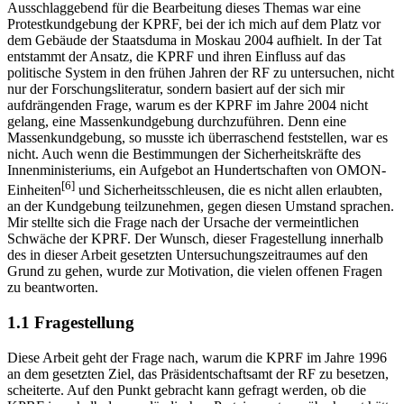
Ausschlaggebend für die Bearbeitung dieses Themas war eine
Protestkundgebung der KPRF, bei der ich mich auf dem Platz vor
dem Gebäude der Staatsduma in Moskau 2004 aufhielt. In der Tat
entstammt der Ansatz, die KPRF und ihren Einfluss auf das
politische System in den frühen Jahren der RF zu untersuchen, nicht
nur der Forschungsliteratur, sondern basiert auf der sich mir
aufdrängenden Frage, warum es der KPRF im Jahre 2004 nicht
gelang, eine Massenkundgebung durchzuführen. Denn eine
Massenkundgebung, so musste ich überraschend feststellen, war es
nicht. Auch wenn die Bestimmungen der Sicherheitskräfte des
Innenministeriums, ein Aufgebot an Hundertschaften von OMON-
[6]
Einheiten
und Sicherheitsschleusen, die es nicht allen erlaubten,
an der Kundgebung teilzunehmen, gegen diesen Umstand sprachen.
Mir stellte sich die Frage nach der Ursache der vermeintlichen
Schwäche der KPRF. Der Wunsch, dieser Fragestellung innerhalb
des in dieser Arbeit gesetzten Untersuchungszeitraumes auf den
Grund zu gehen, wurde zur Motivation, die vielen offenen Fragen
zu beantworten.
1.1 Fragestellung
Diese Arbeit geht der Frage nach, warum die KPRF im Jahre 1996
an dem gesetzten Ziel, das Präsidentschaftsamt der RF zu besetzen,
scheiterte. Auf den Punkt gebracht kann gefragt werden, ob die