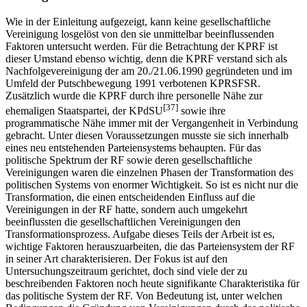
Wie in der Einleitung aufgezeigt, kann keine gesellschaftliche
Vereinigung losgelöst von den sie unmittelbar beeinflussenden
Faktoren untersucht werden. Für die Betrachtung der KPRF ist
dieser Umstand ebenso wichtig, denn die KPRF verstand sich als
Nachfolgevereinigung der am 20./21.06.1990 gegründeten und im
Umfeld der Putschbewegung 1991 verbotenen KPRSFSR.
Zusätzlich wurde die KPRF durch ihre personelle Nähe zur
[37]
ehemaligen Staatspartei, der KPdSU
sowie ihre
programmatische Nähe immer mit der Vergangenheit in Verbindung
gebracht. Unter diesen Voraussetzungen musste sie sich innerhalb
eines neu entstehenden Parteiensystems behaupten. Für das
politische Spektrum der RF sowie deren gesellschaftliche
Vereinigungen waren die einzelnen Phasen der Transformation des
politischen Systems von enormer Wichtigkeit. So ist es nicht nur die
Transformation, die einen entscheidenden Einfluss auf die
Vereinigungen in der RF hatte, sondern auch umgekehrt
beeinflussten die gesellschaftlichen Vereinigungen den
Transformationsprozess. Aufgabe dieses Teils der Arbeit ist es,
wichtige Faktoren herauszuarbeiten, die das Parteiensystem der RF
in seiner Art charakterisieren. Der Fokus ist auf den
Untersuchungszeitraum gerichtet, doch sind viele der zu
beschreibenden Faktoren noch heute signifikante Charakteristika für
das politische System der RF. Von Bedeutung ist, unter welchen