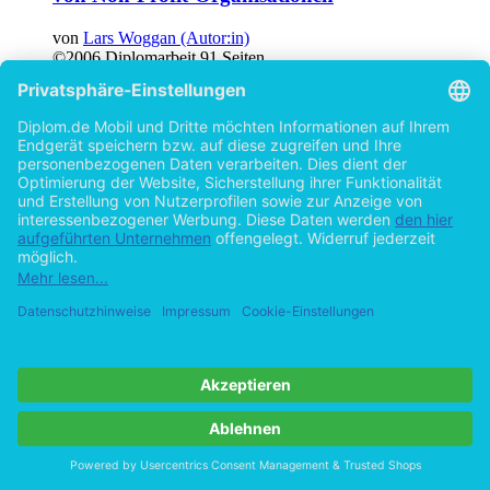
von
Lars Woggan (Autor:in)
©2006
Diplomarbeit
91 Seiten
Hilfe/FAQ
Impressum
Datenschutz
AGB
Vertrag widerrufen
Zur Desktop-Version
Copyright ©Imprint in der Bedey & Thoms Media GmbH
powered
by
Open Publishing
Cookie-Einstellungen