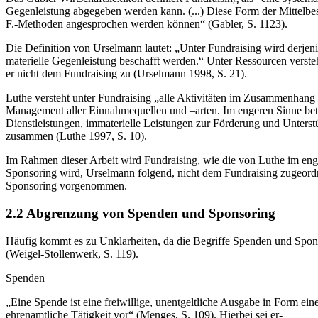
Gegenleistung abgegeben werden kann. (...) Diese Form der Mittelbesc
F.-Methoden angesprochen werden können“ (Gabler, S. 1123).
Die Definition von Urselmann lautet: „Unter Fundraising wird derjen
materielle Gegenleistung beschafft werden.“ Unter Ressourcen verste
er nicht dem Fundraising zu (Urselmann 1998, S. 21).
Luthe versteht unter Fundraising „alle Aktivitäten im Zusammenhang
Management aller Einnahmequellen und –arten. Im engeren Sinne betrac
Dienstleistungen, immaterielle Leistungen zur Förderung und Unterst
zusammen (Luthe 1997, S. 10).
Im Rahmen dieser Arbeit wird Fundraising, wie die von Luthe im enge
Sponsoring wird, Urselmann folgend, nicht dem Fundraising zugeordn
Sponsoring vorgenommen.
2.2 Abgrenzung von Spenden und Sponsoring
Häufig kommt es zu Unklarheiten, da die Begriffe Spenden und Spon
(Weigel-Stollenwerk, S. 119).
Spenden
„Eine Spende ist eine freiwillige, unentgeltliche Ausgabe in Form e
ehrenamtliche Tätigkeit vor“ (Menges, S. 109). Hierbei sei er-