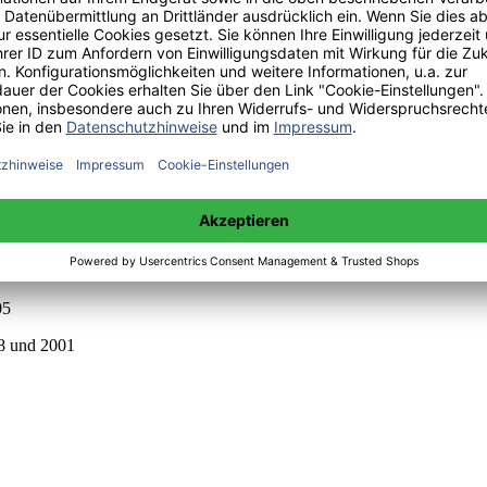
ariablen für die Erklärung des jährlich gespendeten Betrages
nsoring
r 2002
1999 und 2004
05
98 und 2001