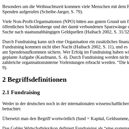
Besonders um die Weihnachtszeit kommen viele Menschen mit dem Fun
Spenden aufgerufen (Scheibe-Jaeger, S. 79).
Viele Non-Profit-Organisationen (NPO) bitten aus gutem Grund um fi
öffentlichen Schuldenberge und der damit verbundenen Sparzwänge der
Suche nach staatsunabhängigen Geldquellen (Haibach 2002, S. 31/32
Durch Fundraising kann sich eine Organisation ein zusätzliches finan
Fundraising kommen nicht über Nacht (Haibach 2002, S. 11), und es re
am Spendenaufkommen sichern. Wer Erfolg im Fundraising haben will 
geplante Aufgabe (Kaufmann, S. 4). Durch Fundraising werden nicht
zahlreiche organisationsinterne Vorleistungen erbracht werden. “Die 
9).
2 Begriffsdefinitionen
2.1 Fundraising
Weder in der deutschen noch in der internationalen wissenschaftliche
betrachtet:
Übersetzt man den Begriff wortwörtlich (fund = Kapital, Geldsumme, M
Das Gabler Wirtschaftslexikon definiert Fundraising als “eine system