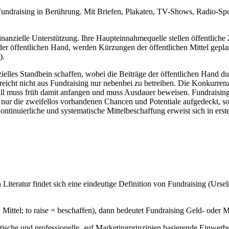
draising in Berührung. Mit Briefen, Plakaten, TV-Shows, Radio-Spots 
nanzielle Unterstützung. Ihre Haupteinnahmequelle stellen öffentliche
 öffentlichen Hand, werden Kürzungen der öffentlichen Mittel geplant
).
zielles Standbein schaffen, wobei die Beiträge der öffentlichen Hand du
icht nicht aus Fundraising nur nebenbei zu betreiben. Die Konkurrenz 
muss früh damit anfangen und muss Ausdauer beweisen. Fundraising ist 
 nur die zweifellos vorhandenen Chancen und Potentiale aufgedeckt, 
kontinuierliche und systematische Mittelbeschaffung erweist sich in er
n Literatur findet sich eine eindeutige Definition von Fundraising (Ur
ittel; to raise = beschaffen), dann bedeutet Fundraising Geld- oder Mi
atische und professionelle, auf Marketingprinzipien basierende Einwerbu