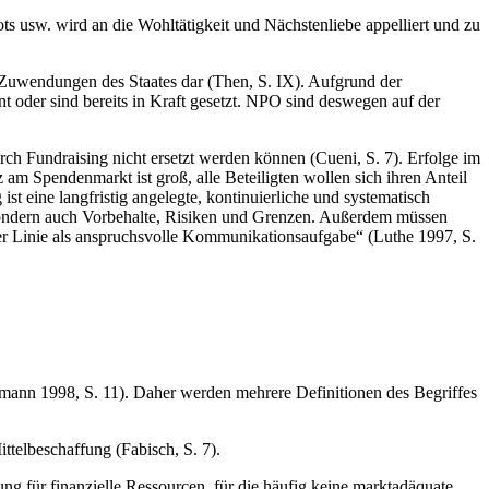
usw. wird an die Wohltätigkeit und Nächstenliebe appelliert und zu
 Zuwendungen des Staates dar (Then, S. IX). Aufgrund der
 oder sind bereits in Kraft gesetzt. NPO sind deswegen auf der
rch Fundraising nicht ersetzt werden können (Cueni, S. 7). Erfolge im
am Spendenmarkt ist groß, alle Beteiligten wollen sich ihren Anteil
eine langfristig angelegte, kontinuierliche und systematisch
sondern auch Vorbehalte, Risiken und Grenzen. Außerdem müssen
ster Linie als anspruchsvolle Kommunikationsaufgabe“ (Luthe 1997, S.
selmann 1998, S. 11). Daher werden mehrere Definitionen des Begriffes
ttelbeschaffung (Fabisch, S. 7).
ng für finanzielle Ressourcen, für die häufig keine marktadäquate