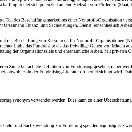
haffung richtet sich potenziell an eine Vielzahl von Förderern (Staat, 
ige Teil des Beschaffungsmarketings einer Nonprofit-Organisation ver
ht Urselmann Finanz- und Sachleistungen, Dienst- einschließlich Arbe
 mit der Beschaffung von Ressourcen für Nonprofit-Organisationen (NP
htet Luthe das Fundraising als das freiwillige Geben von Mitteln aus p
ützung der Organisationsziele und ehrenamtliche Arbeit. Mit privaten Q
ren Sinne betrachtete Definition von Fundraising gesehen, daher werde
et, obwohl es in der Fundraising-Literatur oft berücksichtigt wird.
soring synonym verwendet werden. Dies kann zu einer Überschätzung 
iner Geld- und Sachzuwendung zur Förderung spendenbegünstigter Zweck