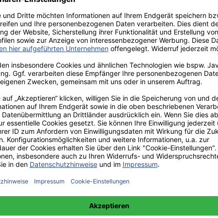
aden!
norar - bis zu 40%.
 hochwertiges Fachbuch in unserem renommierten Buchverlag.
t und machen Sie sich bekannt.
 unter +49(0)176-85996762 erreichbar.
 amazon erhältlich.