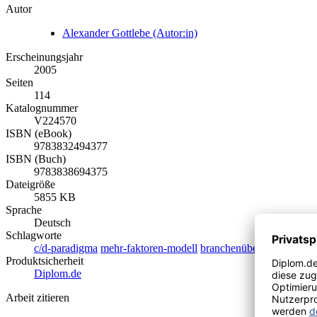
Autor
Alexander Gottlebe (Autor:in)
Erscheinungsjahr
2005
Seiten
114
Katalognummer
V224570
ISBN (eBook)
9783832494377
ISBN (Buch)
9783838694375
Dateigröße
5855 KB
Sprache
Deutsch
Schlagworte
c/d-paradigma
mehr-faktoren-modell
branchenüberblicke
servi
Produktsicherheit
Diplom.de
Arbeit zitieren