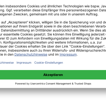
ndenzufriedenheit, Hamburg, Bedey Media GmbH, https://www.diplo