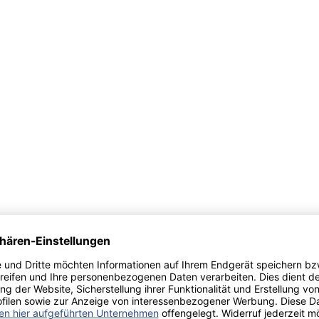
ce
profit
chain
encounter