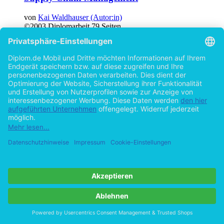
von
Kai Waldhauser (Autor:in)
©2003
Diplomarbeit
79 Seiten
Hilfe/FAQ
Impressum
Datenschutz
AGB
Vertrag widerrufen
Zur Desktop-Version
Copyright ©Imprint in der Bedey & Thoms Media GmbH
powered
by
Open Publishing
Cookie-Einstellungen