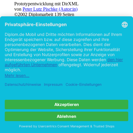
Prototypentwicklung mit DirXML
von
Peter Lutz Pischke (Autor:in)
©2002
Diplomarbeit
139 Seiten
Hilfe/FAQ
Impressum
Datenschutz
AGB
Vertrag widerrufen
Zur Desktop-Version
Copyright ©Imprint in der Bedey & Thoms Media GmbH
powered
by
Open Publishing
Cookie-Einstellungen