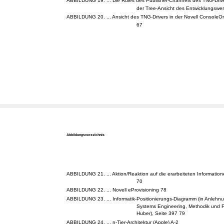
ABBILDUNG 19. ... Die Rules des Publisher-Channels des TNG-Drive
der Tree-Ansicht des Entwicklungswe
ABBILDUNG 20. ... Ansicht des TNG-Drivers in der Novell ConsoleO
67
Abbildungsverzeichnis
ABBILDUNG 21. ... Aktion/Reaktion auf die erarbeiteten Informatio
70
ABBILDUNG 22. ... Novell eProvisioning 78
ABBILDUNG 23. ... Informatik-Positionierungs-Diagramm (in Anlehn
Systems Engineering, Methodik und P
Huber), Seite 397 79
ABBILDUNG 24. ... n-Tier-Architektur (Apple) A-2