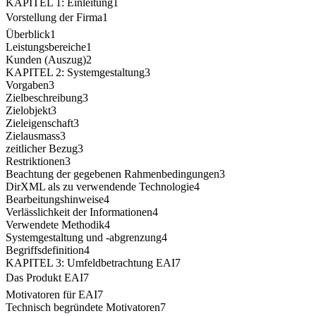
KAPITEL 1: Einleitung1
Vorstellung der Firma1
Überblick1
Leistungsbereiche1
Kunden (Auszug)2
KAPITEL 2: Systemgestaltung3
Vorgaben3
Zielbeschreibung3
Zielobjekt3
Zieleigenschaft3
Zielausmass3
zeitlicher Bezug3
Restriktionen3
Beachtung der gegebenen Rahmenbedingungen3
DirXML als zu verwendende Technologie4
Bearbeitungshinweise4
Verlässlichkeit der Informationen4
Verwendete Methodik4
Systemgestaltung und -abgrenzung4
Begriffsdefinition4
KAPITEL 3: Umfeldbetrachtung EAI7
Das Produkt EAI7
Motivatoren für EAI7
Technisch begründete Motivatoren7