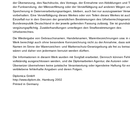
der Übersetzung, des Nachdrucks, des Vortrags, der Entnahme von Abbildungen und T
der Funksendung, der Mikroverfilmung oder der Vervielfältigung auf anderen Wegen un
Speicherung in Datenverarbeitungsanlagen, bleiben, auch bei nur auszugsweiser Verw
vorbehalten. Eine Vervielfältigung dieses Werkes oder von Teilen dieses Werkes ist auc
Einzelfall nur in den Grenzen der gesetzlichen Bestimmungen des Urheberrechtsgesetz
Bundesrepublik Deutschland in der jeweils geltenden Fassung zulässig. Sie ist grundsät
vergütungspflichtig. Zuwiderhandlungen unterliegen den Strafbestimmungen des
Urheberrechtes.
Die Wiedergabe von Gebrauchsnamen, Handelsnamen, Warenbezeichnungen usw. in 
Werk berechtigt auch ohne besondere Kennzeichnung nicht zu der Annahme, dass sol
Namen im Sinne der Warenzeichen- und Markenschutz-Gesetzgebung als frei zu betra
wären und daher von jedermann benutzt werden dürften.
Die Informationen in diesem Werk wurden mit Sorgfalt erarbeitet. Dennoch können Fehle
vollständig ausgeschlossen werden, und die Diplomarbeiten Agentur, die Autoren oder
Übersetzer übernehmen keine juristische Verantwortung oder irgendeine Haftung für evt
verbliebene fehlerhafte Angaben und deren Folgen.
Diplomica GmbH
http://www.diplom.de, Hamburg 2002
Printed in Germany