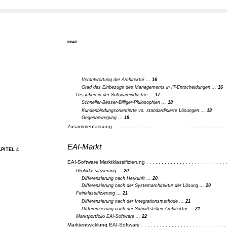
Inhalt
Verantwortung der Architektur ...
16
Grad des Einbezugs des Managements in IT-Entscheidungen ...
16
Ursachen in der Softwareindustrie ...
17
Schneller-Besser-Billiger-Philosophien ...
18
Kundenbindungsorientierte vs. standardisierte Lösungen ...
18
Gegenbewegung ...
18
Zusammenfassung . . . . . . . . . . . . . . . . . . . . . . . . . . . . . . . . . . . . . .
EAI-Markt
PITEL 4
EAI-Software Marktklassifizierung . . . . . . . . . . . . . . . . . . . . . . . . . . .
Grobklassifizierung ...
20
Differenzierung nach Herkunft ...
20
Differenzierung nach der Systemarchitektur der Lösung ...
20
Feinklassifizierung ...
21
Differenzierung nach der Integrationsmethode ...
21
Differenzierung nach der Schnittstellen-Architektur ...
21
Marktportfolio EAI-Software ...
22
Marktentwicklung EAI-Software . . . . . . . . . . . . . . . . . . . . . . . . . . . . 