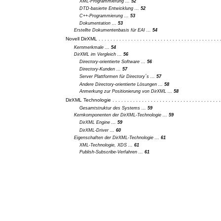
XML-Programmierung ...
52
DTD-basierte Entwicklung ...
52
C++-Programmierung ...
53
Dokumentation ...
53
Erstellte Dokumentenbasis für EAI ...
54
Novell DirXML . . . . . . . . . . . . . . . . . . . . . . . . . . . . . . . . . . . . . . . . . 
Kernmerkmale ...
54
DirXML im Vergleich ...
56
Directory-orientierte Software ...
56
Directory-Kunden ...
57
Server Plattformen für Directory´s ...
57
Andere Directory-orientierte Lösungen ...
58
Anmerkung zur Positionierung von DirXML ...
58
DirXML Technologie . . . . . . . . . . . . . . . . . . . . . . . . . . . . . . . . . . . . .
Gesamtstruktur des Systems ...
59
Kernkomponenten der DirXML-Technologie ...
59
DirXML Engine ...
59
DirXML-Driver ...
60
Eigenschaften der DirXML-Technologie ...
61
XML-Technologie, XDS ...
61
Publish-Subscribe-Verfahren ...
61