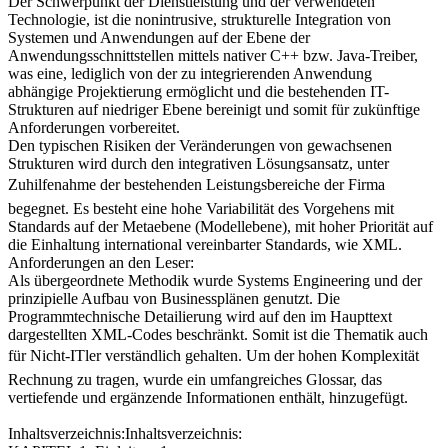
Der Schwerpunkt der Dienstleistung und der verwendeten
Technologie, ist die nonintrusive, strukturelle Integration von
Systemen und Anwendungen auf der Ebene der
Anwendungsschnittstellen mittels nativer C++ bzw. Java-Treiber,
was eine, lediglich von der zu integrierenden Anwendung
abhängige Projektierung ermöglicht und die bestehenden IT-
Strukturen auf niedriger Ebene bereinigt und somit für zukünftige
Anforderungen vorbereitet.
Den typischen Risiken der Veränderungen von gewachsenen
Strukturen wird durch den integrativen Lösungsansatz, unter
Zuhilfenahme der bestehenden Leistungsbereiche der Firma
begegnet. Es besteht eine hohe Variabilität des Vorgehens mit
Standards auf der Metaebene (Modellebene), mit hoher Priorität auf
die Einhaltung international vereinbarter Standards, wie XML.
Anforderungen an den Leser:
Als übergeordnete Methodik wurde Systems Engineering und der
prinzipielle Aufbau von Businessplänen genutzt. Die
Programmtechnische Detailierung wird auf den im Haupttext
dargestellten XML-Codes beschränkt. Somit ist die Thematik auch
für Nicht-ITler verständlich gehalten. Um der hohen Komplexität
Rechnung zu tragen, wurde ein umfangreiches Glossar, das
vertiefende und ergänzende Informationen enthält, hinzugefügt.
Inhaltsverzeichnis:Inhaltsverzeichnis: