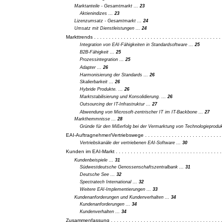
Marktanteile - Gesamtmarkt ...
23
Aktienindizes ...
23
Lizenzumsatz - Gesamtmarkt ...
24
Umsatz mit Dienstleistungen ...
24
Markttrends . . . . . . . . . . . . . . . . . . . . . . . . . . . . . . . . . . . . . . . . . . .
Integration von EAI-Fähigkeiten in Standardsoftware ...
25
B2B-Fähigkeit ...
25
Prozessintegration ...
25
Adapter ...
26
Harmonisierung der Standards ...
26
Skalierbarkeit ...
26
Hybride Produkte. ...
26
Marktstabilisierung und Konsolidierung. ...
26
Outsourcing der IT-Infrastruktur ...
27
Abwendung von Microsoft-zentrischer IT im IT-Backbone ...
27
Markthemmnisse ...
28
Gründe für den Mißerfolg bei der Vermarktung von Technologieprodu
EAI-Auftragnehmer/Vertriebswege . . . . . . . . . . . . . . . . . . . . . . . . . . 
Vertriebskanäle der vertriebenen EAI-Software ...
30
Kunden im EAI-Markt . . . . . . . . . . . . . . . . . . . . . . . . . . . . . . . . . . . .
Kundenbeispiele ...
31
Südwestdeutsche Genossenschaftszentralbank ...
31
Deutsche See ...
32
Spectratech International ...
32
Weitere EAI-Implementierungen ...
33
Kundenanforderungen und Kundenverhalten ...
34
Kundenanforderungen ...
34
Kundenverhalten ...
34
Zusammenfassung . . . . . . . . . . . . . . . . . . . . . . . . . . . . . . . . . . . . . .