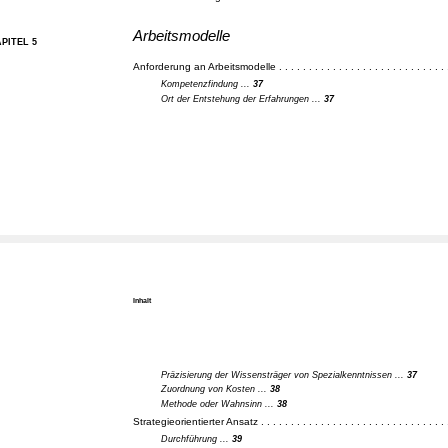
Arbeitsmodelle
PITEL 5
Anforderung an Arbeitsmodelle . . . . . . . . . . . . . . . . . . . . . . . . . . . . .
Kompetenzfindung ...
37
Ort der Entstehung der Erfahrungen ...
37
Inhalt
Präzisierung der Wissensträger von Spezialkenntnissen ...
37
Zuordnung von Kosten ...
38
Methode oder Wahnsinn ...
38
Strategieorientierter Ansatz . . . . . . . . . . . . . . . . . . . . . . . . . . . . . . . 
Durchführung ...
39