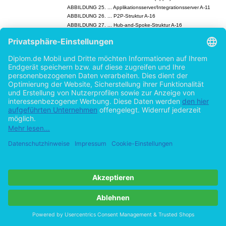
ABBILDUNG 25. ... Applikationsserver/Integrationsserver A-11
ABBILDUNG 26. ... P2P-Struktur A-16
ABBILDUNG 27. ... Hub-and-Spoke-Struktur A-16
ABBILDUNG 28. ... Bus/Pipeline-Struktur A-16
ABBILDUNG 29. ... Multihub/Snowflake-Struktur A-16
ABBILDUNG 30. ... EAI im Mittelpunkt aller IT- und Organisations-
bemühungen A-23
ABBILDUNG 31. ... Überbetonung des technischen Aspektes A-30
ABBILDUNG 32. ... Auswirkungen von Reorganisationsmaßnahmen 