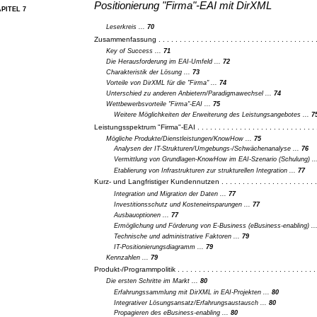
Positionierung "Firma"-EAI mit DirXML
PITEL 7
Leserkreis ...
70
Zusammenfassung . . . . . . . . . . . . . . . . . . . . . . . . . . . . . . . . . . . . . .
Key of Success ...
71
Die Herausforderung im EAI-Umfeld ...
72
Charakteristik der Lösung ...
73
Vorteile von DirXML für die "Firma" ...
74
Unterschied zu anderen Anbietern/Paradigmawechsel ...
74
Wettbewerbsvorteile "Firma"-EAI ...
75
Weitere Möglichkeiten der Erweiterung des Leistungsangebotes ...
7
Leistungsspektrum "Firma"-EAI . . . . . . . . . . . . . . . . . . . . . . . . . . . . 
Mögliche Produkte/Dienstleistungen/KnowHow ...
75
Analysen der IT-Strukturen/Umgebungs-/Schwächenanalyse ...
76
Vermittlung von Grundlagen-KnowHow im EAI-Szenario (Schulung) .
Etablierung von Infrastrukturen zur strukturellen Integration ...
77
Kurz- und Langfristiger Kundennutzen . . . . . . . . . . . . . . . . . . . . . . .
Integration und Migration der Daten ...
77
Investitionsschutz und Kosteneinsparungen ...
77
Ausbauoptionen ...
77
Ermöglichung und Förderung von E-Business (eBusiness-enabling) ..
Technische und administrative Faktoren ...
79
IT-Positionierungsdiagramm ...
79
Kennzahlen ...
79
Produkt-/Programmpolitik . . . . . . . . . . . . . . . . . . . . . . . . . . . . . . . . .
Die ersten Schritte im Markt ...
80
Erfahrungssammlung mit DirXML in EAI-Projekten ...
80
Integrativer Lösungsansatz/Erfahrungsaustausch ...
80
Propagieren des eBusiness-enabling ...
80