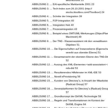
webmethods 13
ABBILDUNG 2. ... EAI-spezifische Marktanteile 2001 23
ABBILDUNG 3. ... Tech-Index zum 26.10.2001 (http://
stocks.ittoolbox.com/ITtoolbox/) 24
ABBILDUNG 4. ... Schritte der Integration 39
ABBILDUNG 5. ... P2P-Integration 40
ABBILDUNG 6. ... Integration Hub 40
ABBILDUNG 7. ... Prozessintegration 43
ABBILDUNG 8. ... Beispiel eines OMT/UML-Werkzeuges (ObjectPlan
Macintosh) 49
ABBILDUNG 9. ... Der TNG - Klassenassistent mit den verwaltbaren
Objekten 51
ABBILDUNG 10. ... Die Eigenschaften auf Instanzebene (Eigenscha
vererbt aus oberster Ebene) 51
ABBILDUNG 11. ... Gesamtansicht der obersten Ebene des TNG-Dri
52
ABBILDUNG 12. ... Auszug des XML-Elementes <add-assoziation> i
nds-dtd 53
ABBILDUNG 13. ... Resultierendes Hilfsfenster im XML-IDE 53
ABBILDUNG 14. ... Novell eProvisioning 56
ABBILDUNG 15. ... Kunden von Directory´s, in Anzahl der Mitarbeite
(Radicati Group) 57
ABBILDUNG 16. ... Serverplattformen für Directory´s (Radicati) Grou
57
ABBILDUNG 17. ... Grundkonzept der DirXML-Technologie 59
ABBILDUNG 18. ... Regeln und Transformationen im Kontext der
DirXML Engine 64