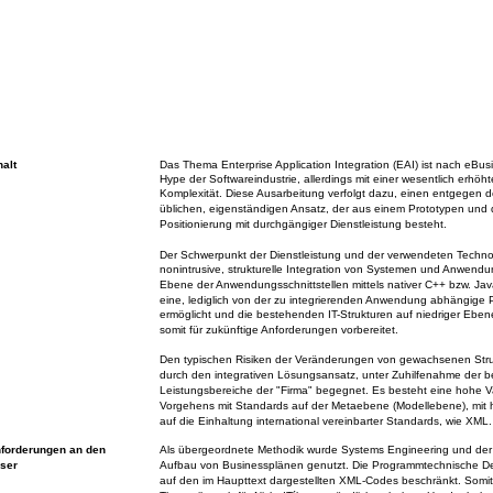
halt
Das Thema Enterprise Application Integration (EAI) ist nach eBus
Hype der Softwareindustrie, allerdings mit einer wesentlich erhöh
Komplexität. Diese Ausarbeitung verfolgt dazu, einen entgegen 
üblichen, eigenständigen Ansatz, der aus einem Prototypen und
Positionierung mit durchgängiger Dienstleistung besteht.
Der Schwerpunkt der Dienstleistung und der verwendeten Technolo
nonintrusive, strukturelle Integration von Systemen und Anwend
Ebene der Anwendungsschnittstellen mittels nativer C++ bzw. Jav
eine, lediglich von der zu integrierenden Anwendung abhängige P
ermöglicht und die bestehenden IT-Strukturen auf niedriger Eben
somit für zukünftige Anforderungen vorbereitet.
Den typischen Risiken der Veränderungen von gewachsenen Stru
durch den integrativen Lösungsansatz, unter Zuhilfenahme der 
Leistungsbereiche der "Firma" begegnet. Es besteht eine hohe Var
Vorgehens mit Standards auf der Metaebene (Modellebene), mit ho
auf die Einhaltung international vereinbarter Standards, wie XML.
forderungen an den
Als übergeordnete Methodik wurde Systems Engineering und der p
ser
Aufbau von Businessplänen genutzt. Die Programmtechnische Det
auf den im Haupttext dargestellten XML-Codes beschränkt. Somit 