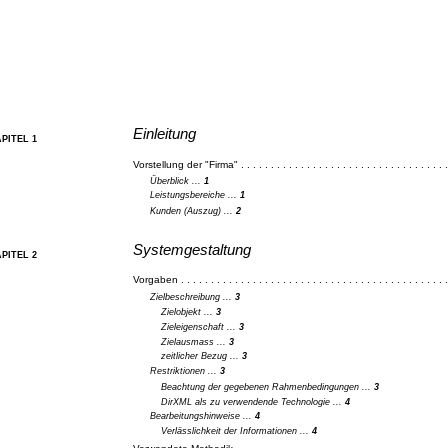
Einleitung
PITEL 1
Vorstellung der "Firma" . . . . . . . . . . . . . . . . . . . . . . . . . . . . . . . . . . .
Überblick ...
1
Leistungsbereiche ...
1
Kunden (Auszug) ...
2
Systemgestaltung
PITEL 2
Vorgaben . . . . . . . . . . . . . . . . . . . . . . . . . . . . . . . . . . . . . . . . . . . . 
Zielbeschreibung ...
3
Zielobjekt ...
3
Zieleigenschaft ...
3
Zielausmass ...
3
zeitlicher Bezug ...
3
Restriktionen ...
3
Beachtung der gegebenen Rahmenbedingungen ...
3
DirXML als zu verwendende Technologie ...
4
Bearbeitungshinweise ...
4
Verlässlichkeit der Informationen ...
4