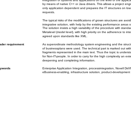
integration of systems and applications on the level of the applica
by means of native C++ or Java drivers. This allows a project engin
only application dependent and prepares the IT structures on low l
requests.
The typical risks of the modifications of grown structures are avoi
integrative solution, with help by the existing performance areas of
The solution insists a high variability of the procedure with stand
Metalevel (model level), with high priority on the adherence to inte
agreed upon standards like XML.
ader requirement
As superordinate methodology system engineering and the structur
of businessplans were used. The technical part is marked out wi
fragments represented in the main text. Thus the topic is underst
for Non-IT-people. In order to carry for the high complexity an ext
deepening and completing information.
ywords
Enterprise Application Integration, processintegration, Novell Dir
eBusiness-enabling, infrastructure solution, product-development