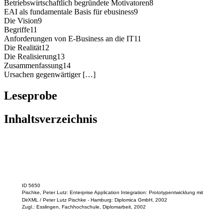
Betriebswirtschaftlich begründete Motivatoren8
EAI als fundamentale Basis für ebusiness9
Die Vision9
Begriffe11
Anforderungen von E-Business an die IT11
Die Realität12
Die Realisierung13
Zusammenfassung14
Ursachen gegenwärtiger […]
Leseprobe
Inhaltsverzeichnis
ID 5650
Pischke, Peter Lutz: Enterprise Application Integration: Prototypentwicklung mit
DirXML / Peter Lutz Pischke - Hamburg: Diplomica GmbH, 2002
Zugl.: Esslingen, Fachhochschule, Diplomarbeit, 2002