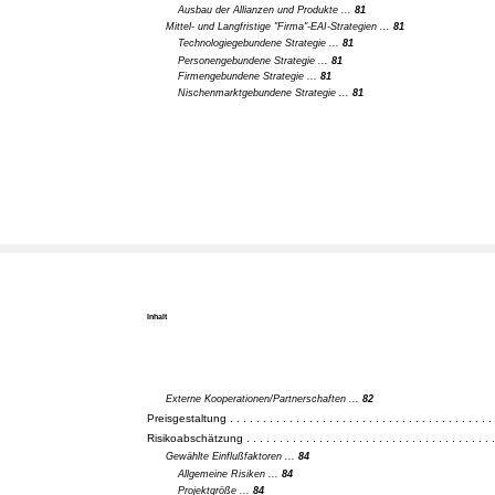
Ausbau der Allianzen und Produkte ...
81
Mittel- und Langfristige "Firma"-EAI-Strategien ...
81
Technologiegebundene Strategie ...
81
Personengebundene Strategie ...
81
Firmengebundene Strategie ...
81
Nischenmarktgebundene Strategie ...
81
Inhalt
Externe Kooperationen/Partnerschaften ...
82
Preisgestaltung . . . . . . . . . . . . . . . . . . . . . . . . . . . . . . . . . . . . . . . . 
Risikoabschätzung . . . . . . . . . . . . . . . . . . . . . . . . . . . . . . . . . . . . . .
Gewählte Einflußfaktoren ...
84
Allgemeine Risiken ...
84
Projektgröße ...
84