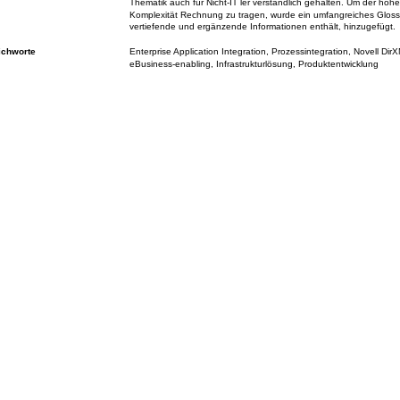
Thematik auch für Nicht-IT´ler verständlich gehalten. Um der hoh
Komplexität Rechnung zu tragen, wurde ein umfangreiches Gloss
vertiefende und ergänzende Informationen enthält, hinzugefügt.
ichworte
Enterprise Application Integration, Prozessintegration, Novell Dir
eBusiness-enabling, Infrastrukturlösung, Produktentwicklung