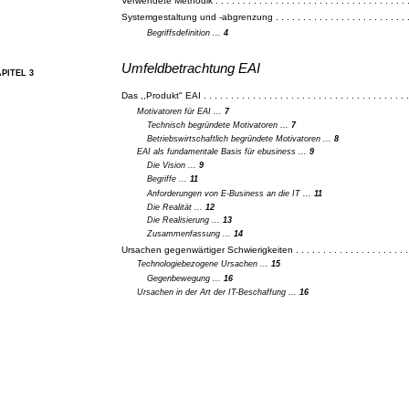
Verwendete Methodik . . . . . . . . . . . . . . . . . . . . . . . . . . . . . . . . . . . .
Systemgestaltung und -abgrenzung . . . . . . . . . . . . . . . . . . . . . . . . . 
Begriffsdefinition ...
4
Umfeldbetrachtung EAI
PITEL 3
Das ,,Produkt" EAI . . . . . . . . . . . . . . . . . . . . . . . . . . . . . . . . . . . . . .
Motivatoren für EAI ...
7
Technisch begründete Motivatoren ...
7
Betriebswirtschaftlich begründete Motivatoren ...
8
EAI als fundamentale Basis für ebusiness ...
9
Die Vision ...
9
Begriffe ...
11
Anforderungen von E-Business an die IT ...
11
Die Realität ...
12
Die Realisierung ...
13
Zusammenfassung ...
14
Ursachen gegenwärtiger Schwierigkeiten . . . . . . . . . . . . . . . . . . . . . 
Technologiebezogene Ursachen ...
15
Gegenbewegung ...
16
Ursachen in der Art der IT-Beschaffung ...
16