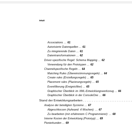
Inhalt
Associations ...
61
Autorisierte Datenquellen ...
61
Zu integrierende Daten ...
61
Datentransformationen ...
62
Driver-spezifische Regel: Schema Mapping ...
62
Verwendung für den Prototypen ...
62
Channelspezifische Regeln ...
64
Matching Rules (Übereinstimmungsregeln) ...
64
Create rules (Erstellungsregeln) ...
65
Placement rules (Plazierungsregeln) ...
65
Eventfilterung (Ereignisfilter) ...
65
Graphischer Überblick im XML-Entwicklungswerkzeug ...
66
Graphischer Überblick in der ConsoleOne ...
66
Stand der Entwicklungsarbeiten . . . . . . . . . . . . . . . . . . . . . . . . . . . .
Analyse der beteiligten Systeme ...
67
Abgeschlossen (Aufwand: 4 Wochen): ...
67
Zu bearbeiten (mit erfahrenem C-Programmierer): ...
68
Interne Kosten der Entwicklung (Prototyp) ...
69
Pionierkunden ...
69