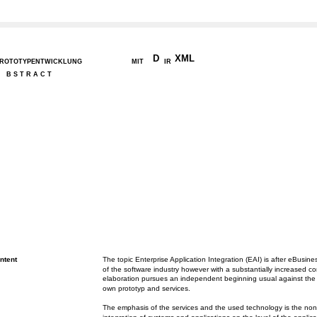
D
XML
ROTOTYPENTWICKLUNG
MIT
IR
B S T R A C T
ntent
The topic Enterprise Application Integration (EAI) is after eBusin
of the software industry however with a substantially increased co
elaboration pursues an independent beginning usual against the
own prototyp and services.
The emphasis of the services and the used technology is the nonin