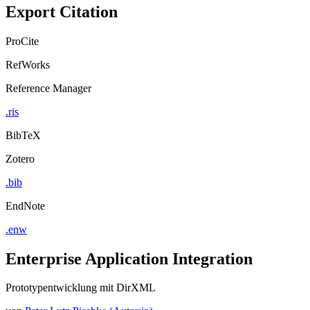
Export Citation
ProCite
RefWorks
Reference Manager
.ris
BibTeX
Zotero
.bib
EndNote
.enw
Enterprise Application Integration
Prototypentwicklung mit DirXML