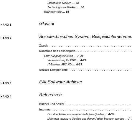
Strukturelle Risiken ...
84
Technologische Risiken ...
84
Risikoportfolio ...
85
Glossar
NHANG 1
Soziotechnisches System: Beispielunternehme
NHANG 2
Zweck . . . . . . . . . . . . . . . . . . . . . . . . . . . . . . . . . . . . . . . . . . . . . . .
Konstrukt des Fallbeispiels . . . . . . . . . . . . . . . . . . . . . . . . . . . . . . . 
EDV-Ausgangssituation ...
A-29
Verantwortung für EDV ...
A-29
IT-Struktur ABC KG ...
A-29
Soziale Komponente . . . . . . . . . . . . . . . . . . . . . . . . . . . . . . . . . . . .
EAI-Software-Anbieter
NHANG 3
Referenzen
NHANG 4
Bücher und Artikel . . . . . . . . . . . . . . . . . . . . . . . . . . . . . . . . . . . . . .
Internet . . . . . . . . . . . . . . . . . . . . . . . . . . . . . . . . . . . . . . . . . . . . . .
Einzelne Artikel aus unterschiedlichen Quellen ...
A-35
Mehrmals genutzte Quellen aus denen Artikel bezogen wurden ...
A-