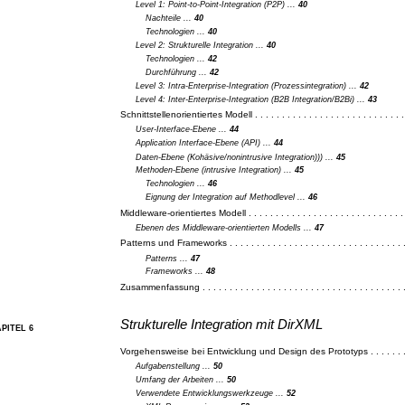
Level 1: Point-to-Point-Integration (P2P) ...
40
Nachteile ...
40
Technologien ...
40
Level 2: Strukturelle Integration ...
40
Technologien ...
42
Durchführung ...
42
Level 3: Intra-Enterprise-Integration (Prozessintegration) ...
42
Level 4: Inter-Enterprise-Integration (B2B Integration/B2Bi) ...
43
Schnittstellenorientiertes Modell . . . . . . . . . . . . . . . . . . . . . . . . . . . .
User-Interface-Ebene ...
44
Application Interface-Ebene (API) ...
44
Daten-Ebene (Kohäsive/nonintrusive Integration))) ...
45
Methoden-Ebene (intrusive Integration) ...
45
Technologien ...
46
Eignung der Integration auf Methodlevel ...
46
Middleware-orientiertes Modell . . . . . . . . . . . . . . . . . . . . . . . . . . . . .
Ebenen des Middleware-orientierten Modells ...
47
Patterns und Frameworks . . . . . . . . . . . . . . . . . . . . . . . . . . . . . . . . .
Patterns ...
47
Frameworks ...
48
Zusammenfassung . . . . . . . . . . . . . . . . . . . . . . . . . . . . . . . . . . . . . .
Strukturelle Integration mit DirXML
PITEL 6
Vorgehensweise bei Entwicklung und Design des Prototyps . . . . . . . 
Aufgabenstellung ...
50
Umfang der Arbeiten ...
50
Verwendete Entwicklungswerkzeuge ...
52