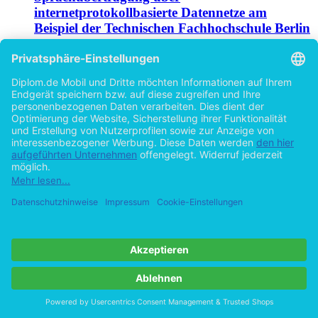
internetprotokollbasierte Datennetze am
Beispiel der Technischen Fachhochschule Berlin
Ein Managementleitfaden
von
Matthias Träger (Autor:in)
©2001
Diplomarbeit
137 Seiten
Hilfe/FAQ
Impressum
Datenschutz
AGB
Vertrag widerrufen
Zur Desktop-Version
Copyright ©Imprint in der Bedey & Thoms Media GmbH
powered
by
Open Publishing
Cookie-Einstellungen