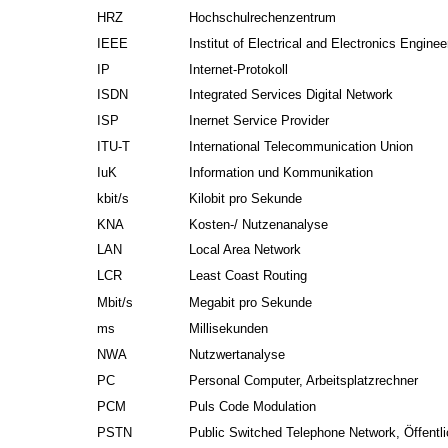
HRZ
Hochschulrechenzentrum
IEEE
Institut of Electrical and Electronics Enginee
IP
Internet-Protokoll
ISDN
Integrated Services Digital Network
ISP
Inernet Service Provider
ITU-T
International Telecommunication Union
IuK
Information und Kommunikation
kbit/s
Kilobit pro Sekunde
KNA
Kosten-/ Nutzenanalyse
LAN
Local Area Network
LCR
Least Coast Routing
Mbit/s
Megabit pro Sekunde
ms
Millisekunden
NWA
Nutzwertanalyse
PC
Personal Computer, Arbeitsplatzrechner
PCM
Puls Code Modulation
PSTN
Public Switched Telephone Network, Öffentl