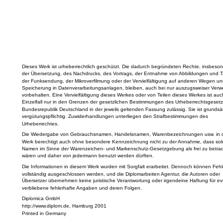
Dieses Werk ist urheberrechtlich geschützt. Die dadurch begründeten Rechte, insbeson
der Übersetzung, des Nachdrucks, des Vortrags, der Entnahme von Abbildungen und T
der Funksendung, der Mikroverfilmung oder der Vervielfältigung auf anderen Wegen un
Speicherung in Datenverarbeitungsanlagen, bleiben, auch bei nur auszugsweiser Verw
vorbehalten. Eine Vervielfältigung dieses Werkes oder von Teilen dieses Werkes ist auc
Einzelfall nur in den Grenzen der gesetzlichen Bestimmungen des Urheberrechtsgesetz
Bundesrepublik Deutschland in der jeweils geltenden Fassung zulässig. Sie ist grundsät
vergütungspflichtig. Zuwiderhandlungen unterliegen den Strafbestimmungen des
Urheberrechtes.
Die Wiedergabe von Gebrauchsnamen, Handelsnamen, Warenbezeichnungen usw. in 
Werk berechtigt auch ohne besondere Kennzeichnung nicht zu der Annahme, dass sol
Namen im Sinne der Warenzeichen- und Markenschutz-Gesetzgebung als frei zu betra
wären und daher von jedermann benutzt werden dürften.
Die Informationen in diesem Werk wurden mit Sorgfalt erarbeitet. Dennoch können Fehle
vollständig ausgeschlossen werden, und die Diplomarbeiten Agentur, die Autoren oder
Übersetzer übernehmen keine juristische Verantwortung oder irgendeine Haftung für evt
verbliebene fehlerhafte Angaben und deren Folgen.
Diplomica GmbH
http://www.diplom.de, Hamburg 2001
Printed in Germany