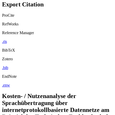
Export Citation
ProCite
RefWorks
Reference Manager
.ris
BibTeX
Zotero
.bib
EndNote
.enw
Kosten- / Nutzenanalyse der
Sprachübertragung über
internetprotokollbasierte Datennetze am