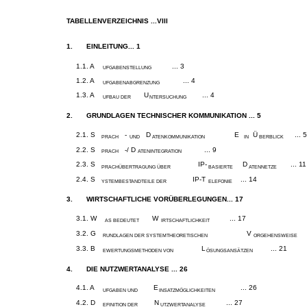
TABELLENVERZEICHNIS ...VIII
1.
EINLEITUNG... 1
1.1. A
... 3
UFGABENSTELLUNG
1.2. A
... 4
UFGABENABGRENZUNG
1.3. A
U
... 4
UFBAU DER
NTERSUCHUNG
2.
GRUNDLAGEN TECHNISCHER KOMMUNIKATION ... 5
2.1. S
-
D
­ E
Ü
... 5
PRACH
UND
ATENKOMMUNIKATION
IN
BERBLICK
2.2. S
-/ D
... 9
PRACH
ATENINTEGRATION
2.3. S
IP-
D
... 11
PRACHÜBERTRAGUNG ÜBER
BASIERTE
ATENNETZE
2.4. S
IP-T
... 14
YSTEMBESTANDTEILE DER
ELEFONIE
3.
WIRTSCHAFTLICHE VORÜBERLEGUNGEN... 17
3.1. W
W
... 17
AS BEDEUTET
IRTSCHAFTLICHKEIT
3.2. G
V
RUNDLAGEN DER SYSTEMTHEORETISCHEN
ORGEHENSWEISE
3.3. B
L
... 21
EWERTUNGSMETHODEN VON
ÖSUNGSANSÄTZEN
4.
DIE NUTZWERTANALYSE ... 26
4.1. A
E
... 26
UFGABEN UND
INSATZMÖGLICHKEITEN
4.2. D
N
... 27
EFINITION DER
UTZWERTANALYSE