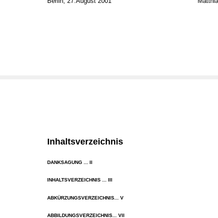
Berlin, 27.August 2001
Matthi
Inhaltsverzeichnis
DANKSAGUNG ... II
INHALTSVERZEICHNIS ... III
ABKÜRZUNGSVERZEICHNIS... V
ABBILDUNGSVERZEICHNIS... VII