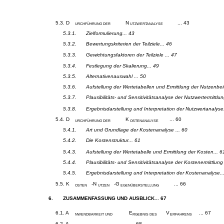
5.3. D
N
... 43
URCHFÜHRUNG DER
UTZWERTANALYSE
5.3.1.
Zielformulierung... 43
5.3.2.
Bewertungskriterien der Teilziele... 46
5.3.3.
Gewichtungsfaktoren der Teilziele ... 47
5.3.4.
Festlegung der Skalierung... 49
5.3.5.
Alternativenauswahl ... 50
5.3.6.
Aufstellung der Wertetabellen und Ermittlung der Nutzenbeit
5.3.7.
Plausibilitäts- und Sensitivitätsanalyse der Nutzwertermittlun
5.3.8.
Ergebnisdarstellung und Interpretation der Nutzwertanalyse.
5.4. D
K
... 60
URCHFÜHRUNG DER
OSTENANALYSE
5.4.1.
Art und Grundlage der Kostenanalyse ... 60
5.4.2.
Die Kostenstruktur... 61
5.4.3.
Aufstellung der Wertetabelle und Ermittlung der Kosten... 6
5.4.4.
Plausibilitäts- und Sensitivitätsanalyse der Kostenermittlung 
5.4.5.
Ergebnisdarstellung und Interpretation der Kostenanalyse..
5.5. K
-N
-G
... 66
OSTEN
UTZEN
EGENÜBERSTELLUNG
6.
ZUSAMMENFASSUNG UND AUSBLICK... 67
6.1. A
E
V
... 67
NWENDBARKEIT UND
RGEBNIS DES
ERFAHRENS
6.2. A
... 68