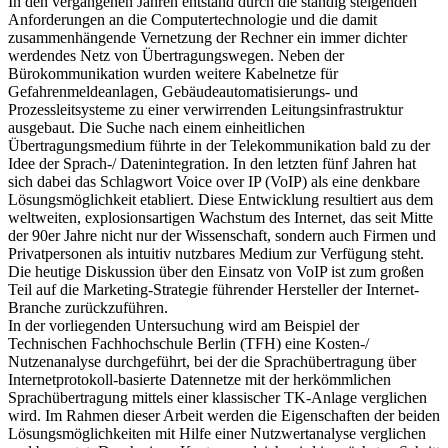
In den vergangenen Jahren entstand durch die ständig steigenden
Anforderungen an die Computertechnologie und die damit
zusammenhängende Vernetzung der Rechner ein immer dichter
werdendes Netz von Übertragungswegen. Neben der
Bürokommunikation wurden weitere Kabelnetze für
Gefahrenmeldeanlagen, Gebäudeautomatisierungs- und
Prozessleitsysteme zu einer verwirrenden Leitungsinfrastruktur
ausgebaut. Die Suche nach einem einheitlichen
Übertragungsmedium führte in der Telekommunikation bald zu der
Idee der Sprach-/ Datenintegration. In den letzten fünf Jahren hat
sich dabei das Schlagwort Voice over IP (VoIP) als eine denkbare
Lösungsmöglichkeit etabliert. Diese Entwicklung resultiert aus dem
weltweiten, explosionsartigen Wachstum des Internet, das seit Mitte
der 90er Jahre nicht nur der Wissenschaft, sondern auch Firmen und
Privatpersonen als intuitiv nutzbares Medium zur Verfügung steht.
Die heutige Diskussion über den Einsatz von VoIP ist zum großen
Teil auf die Marketing-Strategie führender Hersteller der Internet-
Branche zurückzuführen.
In der vorliegenden Untersuchung wird am Beispiel der
Technischen Fachhochschule Berlin (TFH) eine Kosten-/
Nutzenanalyse durchgeführt, bei der die Sprachübertragung über
Internetprotokoll-basierte Datennetze mit der herkömmlichen
Sprachübertragung mittels einer klassischer TK-Anlage verglichen
wird. Im Rahmen dieser Arbeit werden die Eigenschaften der beiden
Lösungsmöglichkeiten mit Hilfe einer Nutzwertanalyse verglichen