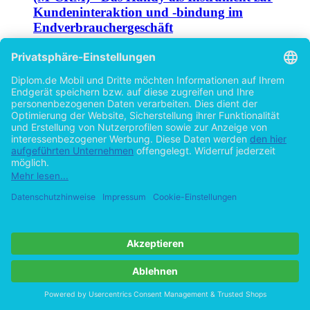
Mobiles Customer Relationship Management
(M-CRM) - Das Handy als Instrument zur
Kundeninteraktion und -bindung im
Endverbrauchergeschäft
Chancen - Risiken - Anwendungen - Perspektiven
von
Kerstin Larsson (Autor:in)
©2001
Diplomarbeit
136 Seiten
Hilfe/FAQ
Impressum
Datenschutz
AGB
Vertrag widerrufen
Zur Desktop-Version
Copyright ©Imprint in der Bedey & Thoms Media GmbH
powered
by
Open Publishing
Cookie-Einstellungen