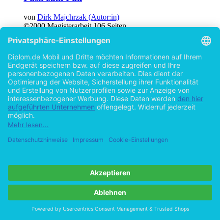
von
Dirk Majchrzak (Autor:in)
©2000
Magisterarbeit
106 Seiten
Hilfe/FAQ
Impressum
Datenschutz
AGB
Vertrag widerrufen
Zur Desktop-Version
Copyright ©Imprint in der Bedey & Thoms Media GmbH
powered
by
Open Publishing
Cookie-Einstellungen