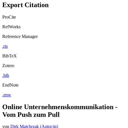
Export Citation
ProCite
RefWorks
Reference Manager
.ris
BibTeX
Zotero
.bib
EndNote
.enw
Online Unternehmenskommunikation -
Vom Push zum Pull
von
Dirk Majchrzak (Autor:in)