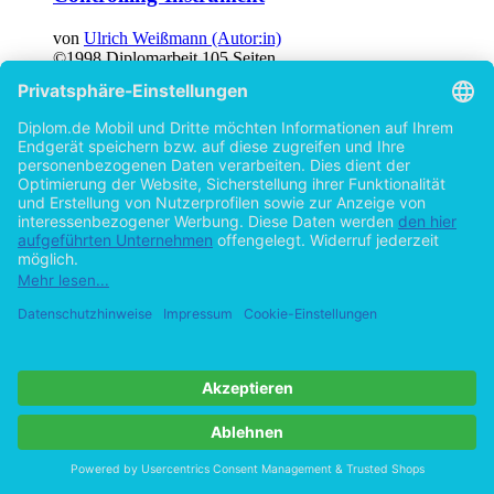
von
Ulrich Weißmann (Autor:in)
©1998
Diplomarbeit
105 Seiten
Hilfe/FAQ
Impressum
Datenschutz
AGB
Vertrag widerrufen
Zur Desktop-Version
Copyright ©Imprint in der Bedey & Thoms Media GmbH
powered
by
Open Publishing
Cookie-Einstellungen