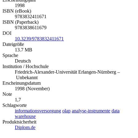
1998
ISBN (eBook)
9783832411671
ISBN (Paperback)
9783838611679
DOI
10.3239/9783832411671
Dateigröße
13.7 MB
Sprache
Deutsch
Institution / Hochschule
Friedrich-Alexander-Universität Erlangen-Nürnberg –
Unbekannt
Erscheinungsdatum
1998 (November)
Note
1,7
Schlagworte
informationsversorgung
olap
analyse-instrumente
data
warehouse
Produktsicherheit
Diplom.de