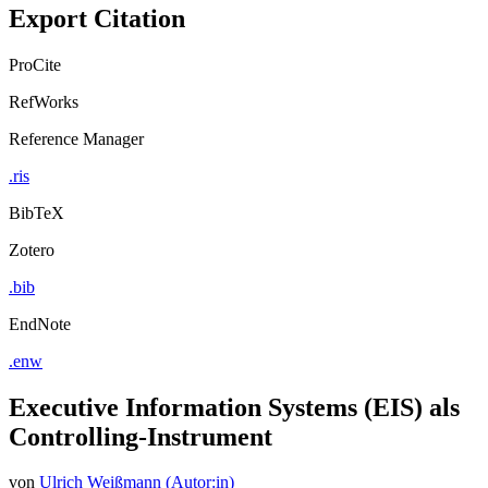
Export Citation
ProCite
RefWorks
Reference Manager
.ris
BibTeX
Zotero
.bib
EndNote
.enw
Executive Information Systems (EIS) als
Controlling-Instrument
von
Ulrich Weißmann (Autor:in)