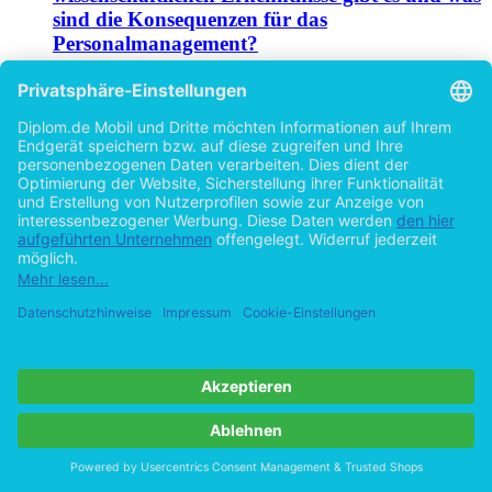
sind die Konsequenzen für das
Personalmanagement?
von
Katharina Dumanezk (Autor:in)
©2013
Diplomarbeit
87 Seiten
Hilfe/FAQ
Impressum
Datenschutz
AGB
Vertrag widerrufen
Zur Desktop-Version
Copyright ©Imprint in der Bedey & Thoms Media GmbH
powered
by
Open Publishing
Cookie-Einstellungen