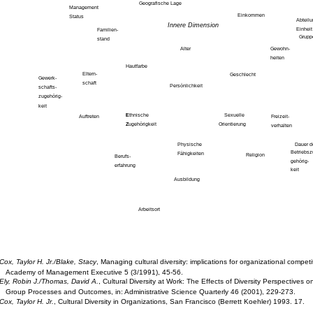
Geografische Lage
Management
Einkommen
Status
Abteil
Innere Dimension
Einheit
Familien-
Grupp
stand
Alter
Gewohn-
heiten
Hautfarbe
Eltern-
Geschlecht
Gewerk-
schaft
Persönlichkeit
schafts-
zugehörig-
keit
Ethnische
E
Sexuelle
Auftreten
Freizeit-
Zugehörigkeit
Z
Orientierung
verhalten
Physische
Dauer d
Betriebsz
Fähigkeiten
Religion
Berufs-
gehörig-
erfahrung
keit
Ausbildung
Arbeitsort
Cox, Taylor H. Jr./Blake, Stacy
, Managing cultural diversity: implications for organizational competi
Academy of Management Executive 5 (3/1991), 45-56.
Ely, Robin J./Thomas, David A.
, Cultural Diversity at Work: The Effects of Diversity Perspectives 
Group Processes and Outcomes, in: Administrative Science Quarterly 46 (2001), 229-273.
Cox, Taylor H. Jr.
, Cultural Diversity in Organizations, San Francisco (Berrett Koehler) 1993. 17.