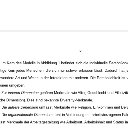
5
) Im Kern des Modells in Abbildung 1 befindet sich die individuelle
Persönlichk
rtige Kern jedes Menschen, die sich nur schwer erfassen lässt. Dadurch hat 
esondere Art und Weise in der Interaktion mit anderen. Die Persönlichkeit ist 
ionen umgeben.
) Zur
inneren Dimension
gehören Merkmale wie Alter, Geschlecht und Ethnizitä
che Dimension). Dies sind bekannte Diversity-Merkmale.
) Die
äußere Dimension
umfasst Merkmale wie Religion, Einkommen und Beru
)
Die
organisationale Dimension
steht in Verbindung mit arbeitsbezogenen Fa
asst Merkmale der Arbeitsgestaltung wie Arbeitsort, Arbeitsinhalt und Status 