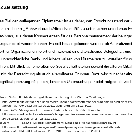
.2 Zielsetzung
as Ziel der vorliegenden Diplomarbeit ist es daher, den Forschungsstand der l
e zum Thema ,,Mehrwert durch Altersdiversität" zu untersuchen und daraus E
ewinnen, aus denen Konsequenzen für das Personalmanagement der heutigen 
usgearbeitet werden können. Es soll herausgefunden werden, ob Altersdiversi
ert für Organisationen liefert und inwieweit eine altersdiverse Belegschaft un
e unterschiedliche Denk- und Arbeitsweisen von Mitarbeitern zu Vorteilen für
ühren. Mit Blick auf eine alternde Gesellschaft stehen sowohl die älteren Mitarb
unkt der Betrachtung als auch altersdiverse Gruppen. Dazu wird zunächst ei
egriffsabgrenzung nötig sein, bevor ein Untersuchungsmodell aufgestellt wird
ocus, Online.
Fachkräftemangel. Bundesregierung sieht Chance für Ältere, in:
http://www.focus.de/finanzen/karriere/berufsleben/fachkraeftemangel-bundesregierung-sieht-ch
aeltere_aid_664942.html, 13.09.2011, abgerufen am 23.12.2012.
öricke, Jutta
, Altersgemischte Teams in Unternehmen. Die Zukunft wird bunt,
http://www.sueddeutsche.de/karriere/altersgemischte-teams-in-unternehmen-die-zukunft-wird-b
24.02.2012, abgerufen am 23.12.2012.
einert,
Sabine,
Diversity Management: Mangelnde Vielfalt frisst Milliarden, in:
http://www.ftd.de/karriere/management/:diversity-management-mangelnde-vielfalt-frisst-
milliarden/60050308.html?mode, 11.05.2011, abgerufen am 23.12.2012.