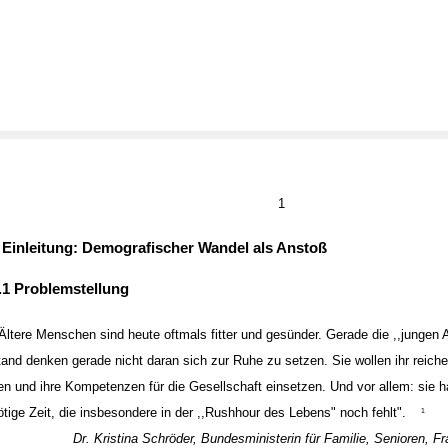
1
 Einleitung: Demografischer Wandel als Anstoß
.1 Problemstellung
,Ältere Menschen sind heute oftmals fitter und gesünder. Gerade die ,,jungen 
tand denken gerade nicht daran sich zur Ruhe zu setzen. Sie wollen ihr reich
en und ihre Kompetenzen für die Gesellschaft einsetzen. Und vor allem: sie h
ötige Zeit, die insbesondere in der ,,Rushhour des Lebens" noch fehlt".
1
Dr. Kristina Schröder, Bundesministerin für Familie, Senioren, 