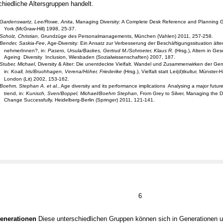
chiedliche Altersgruppen handelt.
Gardenswartz, Lee/Rowe, Anita
, Managing Diversity: A Complete Desk Reference and Planning 
York (McGraw-Hill) 1998, 25-37.
Scholz, Christian
, Grundzüge des Personalmanagements, München (Vahlen) 2011, 257-258.
Bender, Saskia-Fee
, Age-Diversity: Ein Ansatz zur Verbesserung der Beschäftigungssituation älter
nehmerInnen?, in:
Pasero, Ursula/Backes, Gertrud M./Schroeter, Klaus R.
(Hrsg.), Altern in Ges
Ageing ­ Diversity ­ Inclusion, Wiesbaden (Sozialwissenschaften) 2007, 187.
Stuber, Michael
, Diversity & Alter: Die unentdeckte Vielfalt. Wandel und Zusammenwirken der Ge
in:
Koall, Iris/Bruchhagen, Verena/Höher, Friederike
(Hrsg.), Vielfalt statt Lei(d)tkultur, Münster
London (Lit) 2002, 153-162.
Boehm, Stephan A. et al.
, Age diversity and its performance implications ­ Analysing a major futur
trend, in:
Kunisch, Sven/Boppel, Michael/Boehm Stephan
, From Grey to Silver, Managing the
Change Successfully, Heidelberg-Berlin (Springer) 2011, 121-141.
6
enerationen
Diese unterschiedlichen Gruppen können sich in Generationen un