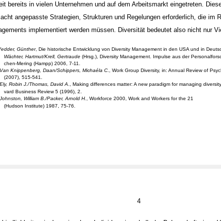
eit bereits in vielen Unternehmen und auf dem Arbeitsmarkt eingetreten. Dies
acht angepasste Strategien, Strukturen und Regelungen erforderlich, die im
agements implementiert werden müssen. Diversität bedeutet also nicht nur Vie
Vedder, Günther
, Die historische Entwicklung von Diversity Management in den USA und in Deutsc
Wächter, Hartmut/Krell, Gertraude
(Hrsg.), Diversity Management. Impulse aus der Personalfor
chen-Mering (Hampp) 2006, 7-11.
Van Knippenberg, Daan/Schippers, Michaéla C
., Work Group Diversity, in: Annual Review of Psy
(2007), 515-541.
Ely, Robin J./Thomas, David A
., Making differences matter: A new paradigm for managing diversity,
vard Business Review 5 (1996), 2.
Johnston, William B./Packer, Arnold H.
, Workforce 2000, Work and Workers for the 21
(Hudson Institute) 1987, 75-76.
4