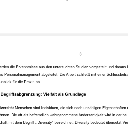
3
erden die Erkenntnisse aus den untersuchten Studien vorgestellt und daraus
as Personalmanagement abgeleitet. Die Arbeit schließt mit einer Schlussbet
usblick für die Praxis ab.
 Begriffsabgrenzung: Vielfalt als Grundlage
iversität
Menschen sind Individuen, die sich nach unzähligen Eigenschaften 
önnen. Die oft als befremdlich wahrgenommene Andersartigkeit wird in der he
chaft mit dem Begriff ,,Diversity" bezeichnet. Diversity bedeutet übersetzt Viel