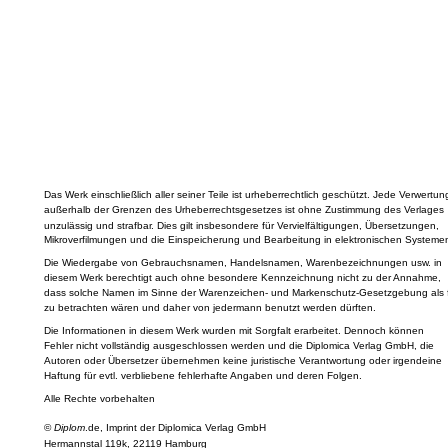
Das Werk einschließlich aller seiner Teile ist urheberrechtlich geschützt. Jede Verwertun
außerhalb der Grenzen des Urheberrechtsgesetzes ist ohne Zustimmung des Verlages
unzulässig und strafbar. Dies gilt insbesondere für Vervielfältigungen, Übersetzungen,
Mikroverfilmungen und die Einspeicherung und Bearbeitung in elektronischen Systeme
Die Wiedergabe von Gebrauchsnamen, Handelsnamen, Warenbezeichnungen usw. in
diesem Werk berechtigt auch ohne besondere Kennzeichnung nicht zu der Annahme,
dass solche Namen im Sinne der Warenzeichen- und Markenschutz-Gesetzgebung als f
zu betrachten wären und daher von jedermann benutzt werden dürften.
Die Informationen in diesem Werk wurden mit Sorgfalt erarbeitet. Dennoch können
Fehler nicht vollständig ausgeschlossen werden und die Diplomica Verlag GmbH, die
Autoren oder Übersetzer übernehmen keine juristische Verantwortung oder irgendeine
Haftung für evtl. verbliebene fehlerhafte Angaben und deren Folgen.
Alle Rechte vorbehalten
©
Diplom
.de, Imprint der Diplomica Verlag GmbH
Hermannstal 119k, 22119 Hamburg