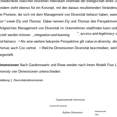
chiedlichkeit zwischen einzelnen Individuen innerhalb der Belegschaft eines
ondern steht ebenso für ein Konzept, mit den daraus resultierenden Verände
ie Pioniere, die sich mit dem Management von Diversität befasst haben, war
ox
sowie
Ely
und
Thomas
. Dabei nennen
Ely
und
Thomas
drei Perspektiven
13
rfolgreiches Management von Diversität im Unternehmen stattfinden kann und
"
,
access-and-legitimacy
u
rzielt werden können: ,,
integration-and-learning
nd-fairness
.
Als eine weitere bekannte Perspektive gilt
value-in-diversity,
di
14
homas
auch
Cox
vertrat.
Welche Dimensionen Diversität beschreiben, wird 
15
argestellt.
imensionen
Nach
Gardenswartz
und
Rowe
werden nach ihrem Modell
Four L
iversity
vier Dimensionen unterschieden:
bbildung 1: Diversitätsdimensionen
Organisationale Dimension
Funktion/Einstufung
Arbeitsinhalt/
Äußere Dimension
-feld