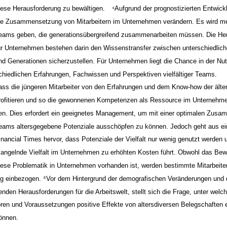
iese Herausforderung zu bewältigen.
Aufgrund der prognostizierten Entwick
6
ie Zusammensetzung von Mitarbeitern im Unternehmen verändern. Es wird me
eams geben, die generationsübergreifend zusammenarbeiten müssen. Die He
ür Unternehmen bestehen darin den Wissenstransfer zwischen unterschiedlich
nd Generationen sicherzustellen. Für Unternehmen liegt die Chance in der Nut
chiedlichen Erfahrungen, Fachwissen und Perspektiven vielfältiger Teams.
ass die jüngeren Mitarbeiter von den Erfahrungen und dem Know-how der älter
rofitieren und so die gewonnenen Kompetenzen als Ressource im Unternehmen
en. Dies erfordert ein geeignetes Management, um mit einer optimalen Zus
eams altersgegebene Potenziale ausschöpfen zu können. Jedoch geht aus ei
inancial Times hervor, dass Potenziale der Vielfalt nur wenig genutzt werden
angelnde Vielfalt im Unternehmen zu erhöhten Kosten führt. Obwohl das Bew
iese Problematik in Unternehmen vorhanden ist, werden bestimmte Mitarbeite
ig einbezogen.
Vor dem Hintergrund der demografischen Veränderungen und 
8
enden Herausforderungen für die Arbeitswelt, stellt sich die Frage, unter welc
oren und Voraussetzungen positive Effekte von altersdiversen Belegschaften
önnen.