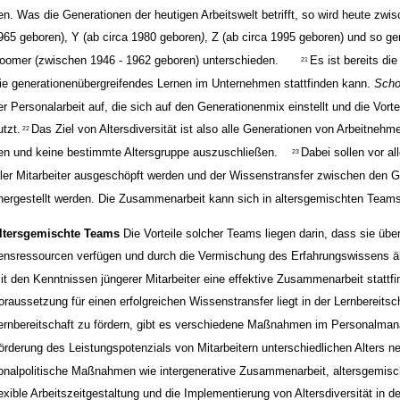
en. Was die Generationen der heutigen Arbeitswelt betrifft, so wird heute zwis
965 geboren), Y (ab circa 1980 geboren
)
, Z (ab circa 1995 geboren) und so g
oomer (zwischen 1946 - 1962 geboren) unterschieden.
Es ist bereits di
21
ie generationenübergreifendes Lernen im Unternehmen stattfinden kann.
Scho
er Personalarbeit auf, die sich auf den Generationenmix einstellt und die Vortei
utzt.
Das Ziel von Altersdiversität ist also alle Generationen von Arbeitnehm
22
en und keine bestimmte Altersgruppe auszuschließen.
Dabei sollen vor al
23
ller Mitarbeiter ausgeschöpft werden und der Wissenstransfer zwischen den G
hergestellt werden. Die Zusammenarbeit kann sich in altersgemischten Teams
ltersgemischte Teams
Die Vorteile solcher Teams liegen darin, dass sie übe
ensressourcen verfügen und durch die Vermischung des Erfahrungswissens ält
it den Kenntnissen jüngerer Mitarbeiter eine effektive Zusammenarbeit stattf
oraussetzung für einen erfolgreichen Wissenstransfer liegt in der Lernbereitsc
ernbereitschaft zu fördern, gibt es verschiedene Maßnahmen im Personalma
örderung des Leistungspotenzials von Mitarbeitern unterschiedlichen Alters n
onalpolitische Maßnahmen wie intergenerative Zusammenarbeit, altersgemis
lexible Arbeitszeitgestaltung und die Implementierung von Altersdiversität in 