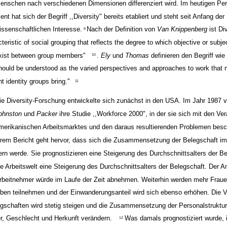
enschen nach verschiedenen Dimensionen differenziert wird. Im heutigen P
ent hat sich der Begriff ,,Diversity" bereits etabliert und steht seit Anfang de
issenschaftlichen Interesse.
Nach der Definition von
Van Knippenberg
ist Di
9
cteristic of social grouping that reflects the degree to which objective or subje
xist between group members"
.
Ely
und
Thomas
definieren den Begriff wie 
10
hould be understood as the varied perspectives and approaches to work that 
nt identity groups bring."
11
ie Diversity-Forschung entwickelte sich zunächst in den USA. Im Jahr 1987 ve
ohnston
und
Packer
ihre Studie ,,Workforce 2000", in der sie sich mit den V
merikanischen Arbeitsmarktes und den daraus resultierenden Problemen besc
hrem Bericht geht hervor, dass sich die Zusammensetzung der Belegschaft im
ern werde. Sie prognostizieren eine Steigerung des Durchschnittsalters der B
ie Arbeitswelt eine Steigerung des Durchschnittsalters der Belegschaft. Der An
rbeitnehmer würde im Laufe der Zeit abnehmen. Weiterhin werden mehr Frau
eben teilnehmen und der Einwanderungsanteil wird sich ebenso erhöhen. Die Vi
egschaften wird stetig steigen und die Zusammensetzung der Personalstruktur
er, Geschlecht und Herkunft verändern.
Was damals prognostiziert wurde, i
12