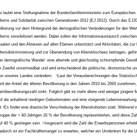
o lautet eine Stellungnahme der Bundesfamilienministerin zum Europäischen 
lterns und Solidarität zwischen Generationen 2012 (EJ 2012). Durch das EJ20
ölkerung vor dem Hintergrund der demografischen Veränderungen für den Wer
lterns sensibilisiert werden. Dabei sollen der Informationsaustausch zwischen
taaten und den Akteuren auf allen Ebenen unterstützt und Aktivitäten, die z
ltersdiskriminierung und zur Überwindung von Altersklischees beitragen, geför
er demografische Wandel ­ eine alternde und gleichzeitig schrumpfende Gesells
e Zweifel unvermeidbar und wird entscheidend die politische, ökonomische un
ion unseres Landes verändern.
Laut der Vorausberechnungen des Statistis
3
ird der Anteil der älteren Bevölkerung in den Jahren 2010 bis 2050 zunehmen,
amtbevölkerungszahl sinkt. Folglich gibt es mehr ältere und weniger jüngere
uf die anhaltend niedrigen Geburtenraten und eine steigende Lebenserwartun
t.
Es findet eine drastische Verschiebung der Alterskohorten statt. Während 
4
ruppe der > 60-Jährigen 26 % der Bevölkerung repräsentierten, wird diese Za
uf 40 % gestiegen sein.
Insgesamt wird die Zahl der Erwerbspersonen erheb
5
adurch ist ein Fachkräftemangel zu erwarten, welcher ein Umdenken für die 