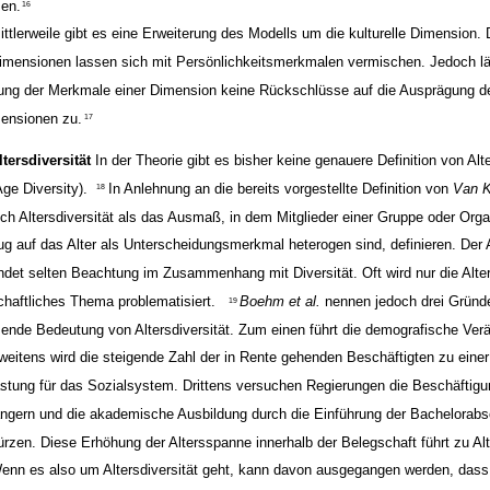
en.
16
ittlerweile gibt es eine Erweiterung des Modells um die kulturelle Dimension.
imensionen lassen sich mit Persönlichkeitsmerkmalen vermischen. Jedoch lä
ung der Merkmale einer Dimension keine Rückschlüsse auf die Ausprägung de
ensionen zu.
17
ltersdiversität
In der Theorie gibt es bisher keine genauere Definition von Alte
Age Diversity).
In Anlehnung an die bereits vorgestellte Definition von
Van K
18
ich Altersdiversität als das Ausmaß, in dem Mitglieder einer Gruppe oder Orga
ug auf das Alter als Unterscheidungsmerkmal heterogen sind, definieren. Der 
indet selten Beachtung im Zusammenhang mit Diversität. Oft wird nur die Alter
chaftliches Thema problematisiert.
Boehm et al.
nennen jedoch drei Gründe
19
ende Bedeutung von Altersdiversität. Zum einen führt die demografische Ver
weitens wird die steigende Zahl der in Rente gehenden Beschäftigten zu einer 
astung für das Sozialsystem. Drittens versuchen Regierungen die Beschäftigu
ängern und die akademische Ausbildung durch die Einführung der Bachelorabs
ürzen. Diese Erhöhung der Altersspanne innerhalb der Belegschaft führt zu Alte
enn es also um Altersdiversität geht, kann davon ausgegangen werden, dass