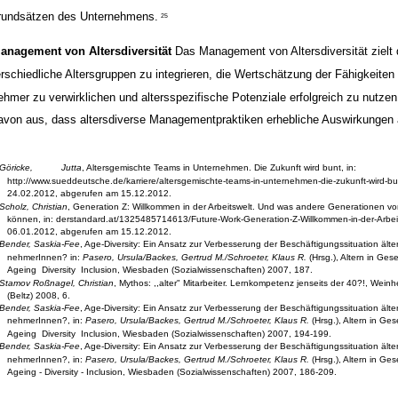
rundsätzen des Unternehmens.
25
anagement von Altersdiversität
Das Management von Altersdiversität zielt 
erschiedliche Altersgruppen zu integrieren, die Wertschätzung der Fähigkeiten ä
ehmer zu verwirklichen und altersspezifische Potenziale erfolgreich zu nutzen
avon aus, dass altersdiverse Managementpraktiken erhebliche Auswirkungen a
Göricke,
Jutta
, Altersgemischte Teams in Unternehmen. Die Zukunft wird bunt, in:
http://www.sueddeutsche.de/karriere/altersgemischte-teams-in-unternehmen-die-zukunft-wird-b
24.02.2012, abgerufen am 15.12.2012.
Scholz, Christian
, Generation Z: Willkommen in der Arbeitswelt. Und was andere Generationen von
können, in: derstandard.at/1325485714613/Future-Work-Generation-Z-Willkommen-in-der-Arbeit
06.01.2012, abgerufen am 15.12.2012.
Bender, Saskia-Fee
, Age-Diversity: Ein Ansatz zur Verbesserung der Beschäftigungssituation älter
nehmerInnen? in:
Pasero, Ursula/Backes, Gertrud M./Schroeter, Klaus R.
(Hrsg.), Altern in Gese
Ageing ­ Diversity ­ Inclusion, Wiesbaden (Sozialwissenschaften) 2007, 187.
Stamov Roßnagel, Christian
, Mythos: ,,alter" Mitarbeiter. Lernkompetenz jenseits der 40?!, Wein
(Beltz) 2008, 6.
Bender, Saskia-Fee
, Age-Diversity: Ein Ansatz zur Verbesserung der Beschäftigungssituation älter
nehmerInnen?, in:
Pasero, Ursula/Backes, Gertrud M./Schroeter, Klaus R.
(Hrsg.), Altern in Ges
Ageing ­ Diversity ­ Inclusion, Wiesbaden (Sozialwissenschaften) 2007, 194-199.
Bender, Saskia-Fee
, Age-Diversity: Ein Ansatz zur Verbesserung der Beschäftigungssituation älter
nehmerInnen?, in:
Pasero, Ursula/Backes, Gertrud M./Schroeter, Klaus R.
(Hrsg.), Altern in Ges
Ageing - Diversity - Inclusion, Wiesbaden (Sozialwissenschaften) 2007, 186-209.