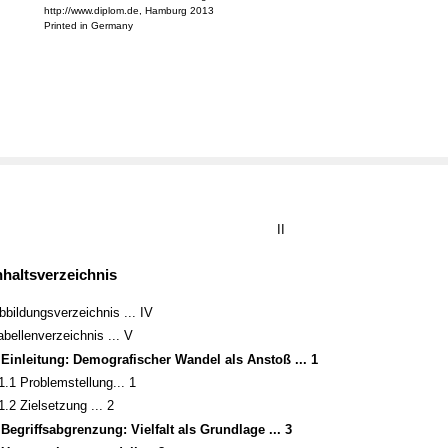
http://www.diplom.de, Hamburg 2013
Printed in Germany
II
nhaltsverzeichnis
bbildungsverzeichnis ... IV
abellenverzeichnis ... V
 Einleitung: Demografischer Wandel als Anstoß ... 1
1.1 Problemstellung... 1
1.2 Zielsetzung ... 2
 Begriffsabgrenzung: Vielfalt als Grundlage ... 3