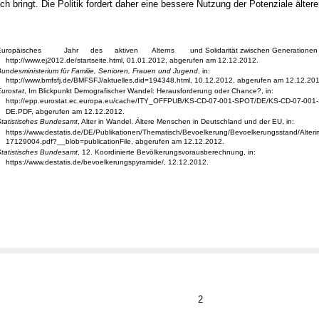
ich bringt. Die Politik fordert daher eine bessere Nutzung der Potenziale ältere
Europäisches
Jahr
des
aktiven
Alterns
und Solidarität zwischen Generationen 
http://www.ej2012.de/startseite.html, 01.01.2012, abgerufen am 12.12.2012.
undesministerium für Familie, Senioren, Frauen und Jugend
, in:
http://www.bmfsfj.de/BMFSFJ/aktuelles,did=194348.html, 10.12.2012, abgerufen am 12.12.201
urostat
, Im Blickpunkt Demografischer Wandel: Herausforderung oder Chance?, in:
http://epp.eurostat.ec.europa.eu/cache/ITY_OFFPUB/KS-CD-07-001-SPOT/DE/KS-CD-07-001
DE.PDF, abgerufen am 12.12.2012.
tatistisches Bundesamt
, Alter in Wandel. Ältere Menschen in Deutschland und der EU, in:
https://www.destatis.de/DE/Publikationen/Thematisch/Bevoelkerung/Bevoelkerungsstand/Alte
17129004.pdf?__blob=publicationFile, abgerufen am 12.12.2012.
tatistisches Bundesamt
, 12. Koordinierte Bevölkerungsvorausberechnung, in:
https://www.destatis.de/bevoelkerungspyramide/, 12.12.2012.
2