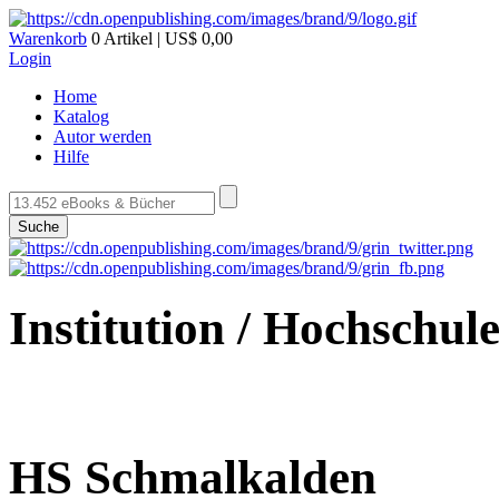
Warenkorb
0 Artikel | US$ 0,00
Login
Home
Katalog
Autor werden
Hilfe
Suche
Institution / Hochschul
HS Schmalkalden