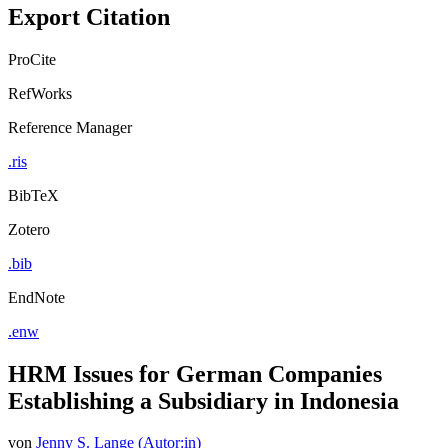
Export Citation
ProCite
RefWorks
Reference Manager
.ris
BibTeX
Zotero
.bib
EndNote
.enw
HRM Issues for German Companies
Establishing a Subsidiary in Indonesia