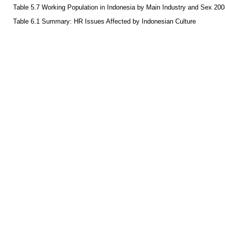
Table 5.6 Compensation Appraisal for Expatriate Workers in Indonesia
Table 5.7 Working Population in Indonesia by Main Industry and Sex 20
Table 6.1 Summary: HR Issues Affected by Indonesian Culture