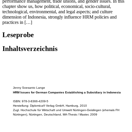
security), recruitment and selection issues, compensation appraisal,
performance management, trade unions, and gender issues. In this
chapter show us, how political, economical, socio-cultural,
technological, environmental, and legal aspects; and culture
dimension of Indonesia, strongly influence HRM policies and
practices in […]
Leseprobe
Inhaltsverzeichnis
Jenny Soesanto Lange
HRM Issues for German Companies Establishing a Subsidiary in Indonesia
ISBN: 978-3-8366-4209-5
Herstellung: Diplomica® Verlag GmbH, Hamburg, 2010
Zugl. Hochschule für Wirtschaft und Umwelt Nürtingen-Geislingen (ehemals FH
Nürtingen), Nürtingen, Deutschland, MA-Thesis / Master, 2009