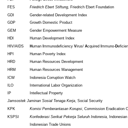
FDI
Foreign Direct Investment
FES
Friedrich Ebert Stiftung,
Friedrich Ebert Foundation
GDI
Gender-related Development Index
GDP
Growth Domestic Product
GEM
Gender Empowerment Measure
HDI
Human Development Index
HIV/AIDS
H
uman
I
mmunodeficiency
V
irus/
A
cquired
I
mmuno-
D
efici
HPI
Human Poverty Index
HRD
Human Resources Development
HRM
Human Resources Management
ICW
Indonesia Corruption Watch
ILO
International Labor Organization
IP
Intellectual Property
Jamsostek
Jaminan Sosial Tenaga Kerja
, Social Security
KPK
Komisi Pemberantasan Korupsi
, Commission Eradication C
KSPSI
Konfederasi
Serikat Pekerja Seluruh Indonesia,
Indonesian 