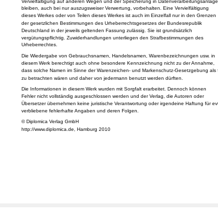
Abbildungen und Tabellen, der Funksendung, der Mikroverfilmung oder der
Vervielfältigung auf anderen Wegen und der Speicherung in Datenverarbeitungsanlage
bleiben, auch bei nur auszugsweiser Verwertung, vorbehalten. Eine Vervielfältigung
dieses Werkes oder von Teilen dieses Werkes ist auch im Einzelfall nur in den Grenzen
der gesetzlichen Bestimmungen des Urheberrechtsgesetzes der Bundesrepublik
Deutschland in der jeweils geltenden Fassung zulässig. Sie ist grundsätzlich
vergütungspflichtig. Zuwiderhandlungen unterliegen den Strafbestimmungen des
Urheberrechtes.
Die Wiedergabe von Gebrauchsnamen, Handelsnamen, Warenbezeichnungen usw. in
diesem Werk berechtigt auch ohne besondere Kennzeichnung nicht zu der Annahme,
dass solche Namen im Sinne der Warenzeichen- und Markenschutz-Gesetzgebung als f
zu betrachten wären und daher von jedermann benutzt werden dürften.
Die Informationen in diesem Werk wurden mit Sorgfalt erarbeitet. Dennoch können
Fehler nicht vollständig ausgeschlossen werden und der Verlag, die Autoren oder
Übersetzer übernehmen keine juristische Verantwortung oder irgendeine Haftung für evt
verbliebene fehlerhafte Angaben und deren Folgen.
© Diplomica Verlag GmbH
http://www.diplomica.de, Hamburg 2010