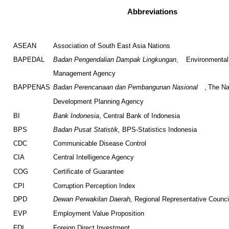
Abbreviations
ASEAN
Association of South East Asia Nations
BAPEDAL
Badan Pengendalian Dampak Lingkungan
,
Environmental
Management Agency
BAPPENAS
Badan Perencanaan dan Pembangunan Nasional
,
The Na
Development Planning Agency
BI
Bank Indonesia
, Central Bank of Indonesia
BPS
Badan Pusat Statistik,
BPS-Statistics Indonesia
CDC
Communicable Disease Control
CIA
Central Intelligence Agency
COG
Certificate of Guarantee
CPI
Corruption Perception Index
DPD
Dewan Perwakilan Daerah,
Regional Representative Counci
EVP
Employment Value Proposition