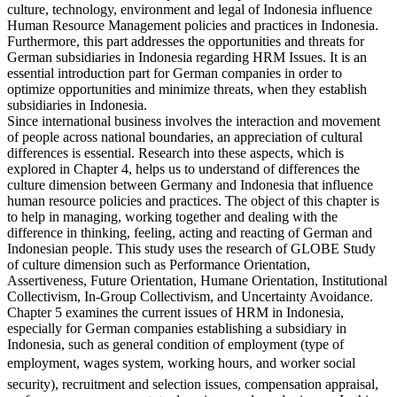
what kind of environment aspect such as politic, economic, socio-
culture, technology, environment and legal of Indonesia influence
Human Resource Management policies and practices in Indonesia.
Furthermore, this part addresses the opportunities and threats for
German subsidiaries in Indonesia regarding HRM Issues. It is an
essential introduction part for German companies in order to
optimize opportunities and minimize threats, when they establish
subsidiaries in Indonesia.
Since international business involves the interaction and movement
of people across national boundaries, an appreciation of cultural
differences is essential. Research into these aspects, which is
explored in Chapter 4, helps us to understand of differences the
culture dimension between Germany and Indonesia that influence
human resource policies and practices. The object of this chapter is
to help in managing, working together and dealing with the
difference in thinking, feeling, acting and reacting of German and
Indonesian people. This study uses the research of GLOBE Study
of culture dimension such as Performance Orientation,
Assertiveness, Future Orientation, Humane Orientation, Institutional
Collectivism, In-Group Collectivism, and Uncertainty Avoidance.
Chapter 5 examines the current issues of HRM in Indonesia,
especially for German companies establishing a subsidiary in
Indonesia, such as general condition of employment (type of
employment, wages system, working hours, and worker social