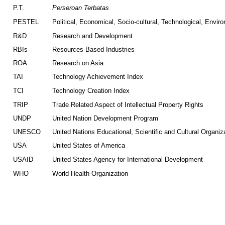
NRC
Non-refundable Certificate
P.T.
Perseroan Terbatas
PESTEL
Political, Economical, Socio-cultural, Technological, Envir
R&D
Research and Development
RBIs
Resources-Based Industries
ROA
Research on Asia
TAI
Technology Achievement Index
TCI
Technology Creation Index
TRIP
Trade Related Aspect of Intellectual Property Rights
UNDP
United Nation Development Program
UNESCO
United Nations Educational, Scientific and Cultural Organiz
USA
United States of America
USAID
United States Agency for International Development
WHO
World Health Organization