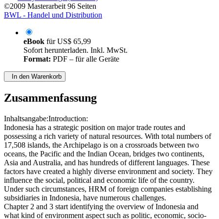
von
Jenny S. Lange (Autor:in)
©2009
Masterarbeit
96 Seiten
BWL - Handel und Distribution
eBook
für
US$ 65,99
Sofort herunterladen. Inkl. MwSt.
Format:
PDF – für alle Geräte
In den Warenkorb
Zusammenfassung
Inhaltsangabe:Introduction:
Indonesia has a strategic position on major trade routes and
possessing a rich variety of natural resources. With total numbers of
17,508 islands, the Archipelago is on a crossroads between two
oceans, the Pacific and the Indian Ocean, bridges two continents,
Asia and Australia, and has hundreds of different languages. These
factors have created a highly diverse environment and society. They
influence the social, political and economic life of the country.
Under such circumstances, HRM of foreign companies establishing
subsidiaries in Indonesia, have numerous challenges.
Chapter 2 and 3 start identifying the overview of Indonesia and