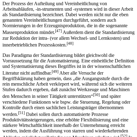
Der Prozess der Aufteilung und Vereinheitlichung von
Arbeitsabläufen, -in-strumenten und -systemen wird in dieser Arbeit
als Standardisierung bezeichnet. Dabei werden nicht nur die eben
genannten Vereinheitlichungen durchgeführt, sondern auch
Normierungen in der Erzeugnisproduktion, die in die sogenannte
[47]
Massenproduktion mündet.
Außerdem dient die Standardisierung
zur Reduktion der intra- (vor allem Wechsel- und Lernkosten) und
[48]
innerbetrieblichen Prozesskosten.
Das Paradigma der Standardisierung bildet gleichwohl die
Vorraussetzung für die Automatisierung. Eine einheitliche Definition
und Systematisierung dieses Begriffes ist in der wissenschaftlichen
[49]
Literatur nicht auffindbar.
Aber alle Versuche der
Begriffsklärung haben gemein, dass „die Ausgangsstufe durch die
rein menschliche Arbeit verkörpert wird, während sich die weiteren
Stufen dadurch ergeben, daß zunächst Werkzeuge und Maschinen
[50]
den Menschen in seiner Tätigkeit unterstützen“
und später
verschiedene Funktionen wie bspw. die Steuerung, Regelung oder
Kontrolle durch einen sachlichen Leistungsträger übernommen
[51]
werden.
Dabei sollen durch automatisierte Prozesse
Produktivitätssteigerungen, eine erhöhte Flexibilisierung und eine
stärkere Wirtschaftlichkeit innerhalb der Unternehmung erreicht
werden, indem die Ausführung von starren und wiederkehrenden
[52]