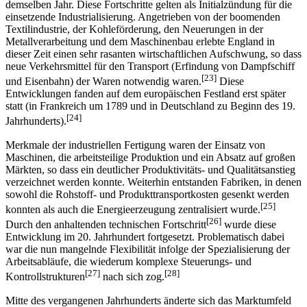
demselben Jahr. Diese Fortschritte gelten als Initialzündung für die
einsetzende Industrialisierung. Angetrieben von der boomenden
Textilindustrie, der Kohleförderung, den Neuerungen in der
Metallverarbeitung und dem Maschinenbau erlebte England in
dieser Zeit einen sehr rasanten wirtschaftlichen Aufschwung, so dass
neue Verkehrsmittel für den Transport (Erfindung von Dampfschiff
[23]
und Eisenbahn) der Waren notwendig waren.
Diese
Entwicklungen fanden auf dem europäischen Festland erst später
statt (in Frankreich um 1789 und in Deutschland zu Beginn des 19.
[24]
Jahrhunderts).
Merkmale der industriellen Fertigung waren der Einsatz von
Maschinen, die arbeitsteilige Produktion und ein Absatz auf großen
Märkten, so dass ein deutlicher Produktivitäts- und Qualitätsanstieg
verzeichnet werden konnte. Weiterhin entstanden Fabriken, in denen
sowohl die Rohstoff- und Produkttransportkosten gesenkt werden
[25]
konnten als auch die Energieerzeugung zentralisiert wurde.
[26]
Durch den anhaltenden technischen Fortschritt
wurde diese
Entwicklung im 20. Jahrhundert fortgesetzt. Problematisch dabei
war die nun mangelnde Flexibilität infolge der Spezialisierung der
Arbeitsabläufe, die wiederum komplexe Steuerungs- und
[27]
[28]
Kontrollstrukturen
nach sich zog.
Mitte des vergangenen Jahrhunderts änderte sich das Marktumfeld