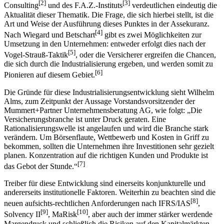
[2]
[3]
Consulting
und des F.A.Z.-Instituts
verdeutlichen eindeutig die
Aktualität dieser Thematik. Die Frage, die sich hierbei stellt, ist die
Art und Weise der Ausführung dieses Punktes in der Assekuranz.
[4]
Nach Wiegard und Betschart
gibt es zwei Möglichkeiten zur
Umsetzung in den Unternehmen: entweder erfolgt dies nach der
[5]
Vogel-Strauß-Taktik
, oder die Versicherer ergreifen die Chancen,
die sich durch die Industrialisierung ergeben, und werden somit zu
[6]
Pionieren auf diesem Gebiet.
Die Gründe für diese Industrialisierungsentwicklung sieht Wilhelm
Alms, zum Zeitpunkt der Aussage Vorstandsvorsitzender der
Mummert+Partner Unternehmensberatung AG, wie folgt: „Die
Versicherungsbranche ist unter Druck geraten. Eine
Rationalisierungswelle ist angelaufen und wird die Branche stark
verändern. Um Börsenflaute, Wettbewerb und Kosten in Griff zu
bekommen, sollten die Unternehmen ihre Investitionen sehr gezielt
planen. Konzentration auf die richtigen Kunden und Produkte ist
[7]
das Gebot der Stunde.“
Treiber für diese Entwicklung sind einerseits konjunkturelle und
andererseits institutionelle Faktoren. Weiterhin zu beachten sind die
[8]
neuen aufsichts-rechtlichen Anforderungen nach IFRS/IAS
,
[9]
[10]
Solvency II
, MaRisk
, aber auch der immer stärker werdende
Margendruck und schließlich die Risiken auf den Kapitalmärkten.