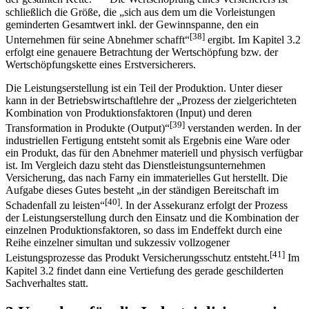
schließlich die Größe, die „sich aus dem um die Vorleistungen
geminderten Gesamtwert inkl. der Gewinnspanne, den ein
[38]
Unternehmen für seine Abnehmer schafft“
ergibt. Im Kapitel 3.2
erfolgt eine genauere Betrachtung der Wertschöpfung bzw. der
Wertschöpfungskette eines Erstversicherers.
Die Leistungserstellung ist ein Teil der Produktion. Unter dieser
kann in der Betriebswirtschaftlehre der „Prozess der zielgerichteten
Kombination von Produktionsfaktoren (Input) und deren
[39]
Transformation in Produkte (Output)“
verstanden werden. In der
industriellen Fertigung entsteht somit als Ergebnis eine Ware oder
ein Produkt, das für den Abnehmer materiell und physisch verfügbar
ist. Im Vergleich dazu steht das Dienstleistungsunternehmen
Versicherung, das nach Farny ein immaterielles Gut herstellt. Die
Aufgabe dieses Gutes besteht „in der ständigen Bereitschaft im
[40]
Schadenfall zu leisten“
. In der Assekuranz erfolgt der Prozess
der Leistungserstellung durch den Einsatz und die Kombination der
einzelnen Produktionsfaktoren, so dass im Endeffekt durch eine
Reihe einzelner simultan und sukzessiv vollzogener
[41]
Leistungsprozesse das Produkt Versicherungsschutz entsteht.
Im
Kapitel 3.2 findet dann eine Vertiefung des gerade geschilderten
Sachverhaltes statt.