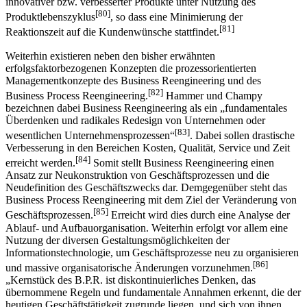
innovativer bzw. verbesserter Produkte unter Nutzung des
[80]
Produktlebenszyklus
, so dass eine Minimierung der
[81]
Reaktionszeit auf die Kundenwünsche stattfindet.
Weiterhin existieren neben den bisher erwähnten
erfolgsfaktorbezogenen Konzepten die prozessorientierten
Managementkonzepte des Business Reengineering und des
[82]
Business Process Reengineering.
Hammer und Champy
bezeichnen dabei Business Reengineering als ein „fundamentales
Überdenken und radikales Redesign von Unternehmen oder
[83]
wesentlichen Unternehmensprozessen“
. Dabei sollen drastische
Verbesserung in den Bereichen Kosten, Qualität, Service und Zeit
[84]
erreicht werden.
Somit stellt Business Reengineering einen
Ansatz zur Neukonstruktion von Geschäftsprozessen und die
Neudefinition des Geschäftszwecks dar. Demgegenüber steht das
Business Process Reengineering mit dem Ziel der Veränderung von
[85]
Geschäftsprozessen.
Erreicht wird dies durch eine Analyse der
Ablauf- und Aufbauorganisation. Weiterhin erfolgt vor allem eine
Nutzung der diversen Gestaltungsmöglichkeiten der
Informationstechnologie, um Geschäftsprozesse neu zu organisieren
[86]
und massive organisatorische Änderungen vorzunehmen.
„Kernstück des B.P.R. ist diskontinuierliches Denken, das
übernommene Regeln und fundamentale Annahmen erkennt, die der
heutigen Geschäftstätigkeit zugrunde liegen, und sich von ihnen