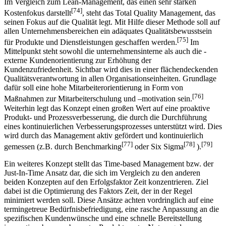
Im Vergleich zum Lean-Management, das einen sehr starken
[74]
Kostenfokus darstellt
, steht das Total Quality Management, das
seinen Fokus auf die Qualität legt. Mit Hilfe dieser Methode soll auf
allen Unternehmensbereichen ein adäquates Qualitätsbewusstsein
[75]
für Produkte und Dienstleistungen geschaffen werden.
Im
Mittelpunkt steht sowohl die unternehmensinterne als auch die -
externe Kundenorientierung zur Erhöhung der
Kundenzufriedenheit. Sichtbar wird dies in einer flächendeckenden
Qualitätsverantwortung in allen Organisationseinheiten. Grundlage
dafür soll eine hohe Mitarbeiterorientierung in Form von
[76]
Maßnahmen zur Mitarbeiterschulung und –motivation sein.
Weiterhin legt das Konzept einen großen Wert auf eine proaktive
Produkt- und Prozessverbesserung, die durch die Durchführung
eines kontinuierlichen Verbesserungsprozesses unterstützt wird. Dies
wird durch das Management aktiv gefördert und kontinuierlich
[77]
[78]
[79]
gemessen (z.B. durch Benchmarking
oder Six Sigma
).
Ein weiteres Konzept stellt das Time-based Management bzw. der
Just-In-Time Ansatz dar, die sich im Vergleich zu den anderen
beiden Konzepten auf den Erfolgsfaktor Zeit konzentrieren. Ziel
dabei ist die Optimierung des Faktors Zeit, der in der Regel
minimiert werden soll. Diese Ansätze achten vordringlich auf eine
termingetreue Bedürfnisbefriedigung, eine rasche Anpassung an die
spezifischen Kundenwünsche und eine schnelle Bereitstellung