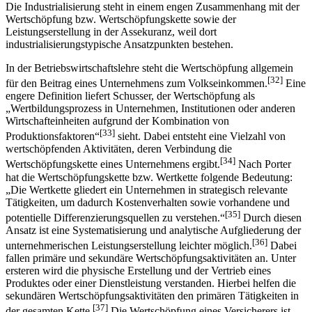
Die Industrialisierung steht in einem engen Zusammenhang mit der
Wertschöpfung bzw. Wertschöpfungskette sowie der
Leistungserstellung in der Assekuranz, weil dort
industrialisierungstypische Ansatzpunkten bestehen.
In der Betriebswirtschaftslehre steht die Wertschöpfung allgemein
[32]
für den Beitrag eines Unternehmens zum Volkseinkommen.
Eine
engere Definition liefert Schusser, der Wertschöpfung als
„Wertbildungsprozess in Unternehmen, Institutionen oder anderen
Wirtschafteinheiten aufgrund der Kombination von
[33]
Produktionsfaktoren“
sieht. Dabei entsteht eine Vielzahl von
wertschöpfenden Aktivitäten, deren Verbindung die
[34]
Wertschöpfungskette eines Unternehmens ergibt.
Nach Porter
hat die Wertschöpfungskette bzw. Wertkette folgende Bedeutung:
„Die Wertkette gliedert ein Unternehmen in strategisch relevante
Tätigkeiten, um dadurch Kostenverhalten sowie vorhandene und
[35]
potentielle Differenzierungsquellen zu verstehen.“
Durch diesen
Ansatz ist eine Systematisierung und analytische Aufgliederung der
[36]
unternehmerischen Leistungserstellung leichter möglich.
Dabei
fallen primäre und sekundäre Wertschöpfungsaktivitäten an. Unter
ersteren wird die physische Erstellung und der Vertrieb eines
Produktes oder einer Dienstleistung verstanden. Hierbei helfen die
sekundären Wertschöpfungsaktivitäten den primären Tätigkeiten in
[37]
der gesamten Kette.
Die Wertschöpfung eines Versicherers ist