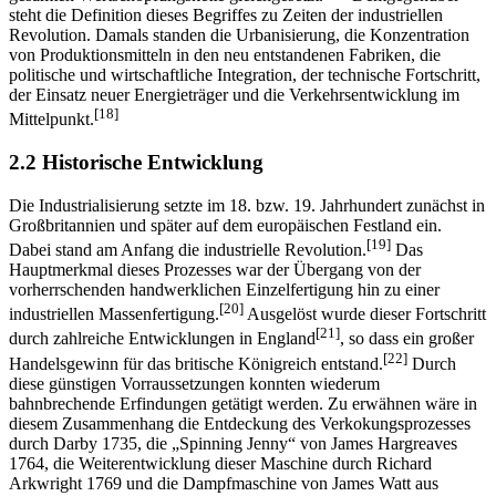
steht die Definition dieses Begriffes zu Zeiten der industriellen
Revolution. Damals standen die Urbanisierung, die Konzentration
von Produktionsmitteln in den neu entstandenen Fabriken, die
politische und wirtschaftliche Integration, der technische Fortschritt,
der Einsatz neuer Energieträger und die Verkehrsentwicklung im
[18]
Mittelpunkt.
2.2 Historische Entwicklung
Die Industrialisierung setzte im 18. bzw. 19. Jahrhundert zunächst in
Großbritannien und später auf dem europäischen Festland ein.
[19]
Dabei stand am Anfang die industrielle Revolution.
Das
Hauptmerkmal dieses Prozesses war der Übergang von der
vorherrschenden handwerklichen Einzelfertigung hin zu einer
[20]
industriellen Massenfertigung.
Ausgelöst wurde dieser Fortschritt
[21]
durch zahlreiche Entwicklungen in England
, so dass ein großer
[22]
Handelsgewinn für das britische Königreich entstand.
Durch
diese günstigen Vorraussetzungen konnten wiederum
bahnbrechende Erfindungen getätigt werden. Zu erwähnen wäre in
diesem Zusammenhang die Entdeckung des Verkokungsprozesses
durch Darby 1735, die „Spinning Jenny“ von James Hargreaves
1764, die Weiterentwicklung dieser Maschine durch Richard
Arkwright 1769 und die Dampfmaschine von James Watt aus