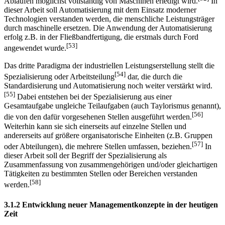
Abläufen möglichst vollständig von Maschinen erledigt wird.
In
dieser Arbeit soll Automatisierung mit dem Einsatz moderner
Technologien verstanden werden, die menschliche Leistungsträger
durch maschinelle ersetzen. Die Anwendung der Automatisierung
erfolg z.B. in der Fließbandfertigung, die erstmals durch Ford
[53]
angewendet wurde.
Das dritte Paradigma der industriellen Leistungserstellung stellt die
[54]
Spezialisierung oder Arbeitsteilung
dar, die durch die
Standardisierung und Automatisierung noch weiter verstärkt wird.
[55]
Dabei entstehen bei der Spezialisierung aus einer
Gesamtaufgabe ungleiche Teilaufgaben (auch Taylorismus genannt),
[56]
die von den dafür vorgesehenen Stellen ausgeführt werden.
Weiterhin kann sie sich einerseits auf einzelne Stellen und
andererseits auf größere organisatorische Einheiten (z.B. Gruppen
[57]
oder Abteilungen), die mehrere Stellen umfassen, beziehen.
In
dieser Arbeit soll der Begriff der Spezialisierung als
Zusammenfassung von zusammengehörigen und/oder gleichartigen
Tätigkeiten zu bestimmten Stellen oder Bereichen verstanden
[58]
werden.
3.1.2 Entwicklung neuer Managementkonzepte in der heutigen
Zeit