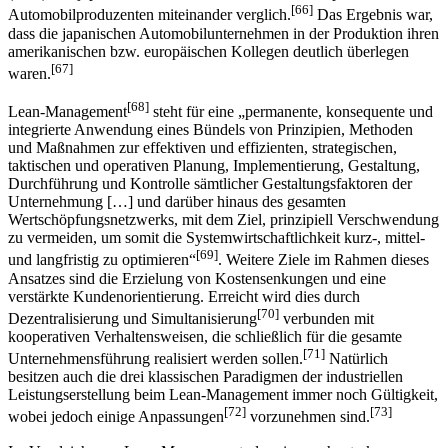
[66]
Automobilproduzenten miteinander verglich.
Das Ergebnis war,
dass die japanischen Automobilunternehmen in der Produktion ihren
amerikanischen bzw. europäischen Kollegen deutlich überlegen
[67]
waren.
[68]
Lean-Management
steht für eine „permanente, konsequente und
integrierte Anwendung eines Bündels von Prinzipien, Methoden
und Maßnahmen zur effektiven und effizienten, strategischen,
taktischen und operativen Planung, Implementierung, Gestaltung,
Durchführung und Kontrolle sämtlicher Gestaltungsfaktoren der
Unternehmung […] und darüber hinaus des gesamten
Wertschöpfungsnetzwerks, mit dem Ziel, prinzipiell Verschwendung
zu vermeiden, um somit die Systemwirtschaftlichkeit kurz-, mittel-
[69]
und langfristig zu optimieren“
. Weitere Ziele im Rahmen dieses
Ansatzes sind die Erzielung von Kostensenkungen und eine
verstärkte Kundenorientierung. Erreicht wird dies durch
[70]
Dezentralisierung und Simultanisierung
verbunden mit
kooperativen Verhaltensweisen, die schließlich für die gesamte
[71]
Unternehmensführung realisiert werden sollen.
Natürlich
besitzen auch die drei klassischen Paradigmen der industriellen
Leistungserstellung beim Lean-Management immer noch Gültigkeit,
[72]
[73]
wobei jedoch einige Anpassungen
vorzunehmen sind.