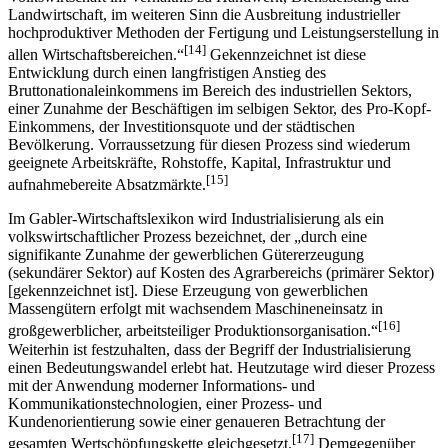
Landwirtschaft, im weiteren Sinn die Ausbreitung industrieller
hochproduktiver Methoden der Fertigung und Leistungserstellung in
[14]
allen Wirtschaftsbereichen.“
Gekennzeichnet ist diese
Entwicklung durch einen langfristigen Anstieg des
Bruttonationaleinkommens im Bereich des industriellen Sektors,
einer Zunahme der Beschäftigen im selbigen Sektor, des Pro-Kopf-
Einkommens, der Investitionsquote und der städtischen
Bevölkerung. Vorraussetzung für diesen Prozess sind wiederum
geeignete Arbeitskräfte, Rohstoffe, Kapital, Infrastruktur und
[15]
aufnahmebereite Absatzmärkte.
Im Gabler-Wirtschaftslexikon wird Industrialisierung als ein
volkswirtschaftlicher Prozess bezeichnet, der „durch eine
signifikante Zunahme der gewerblichen Gütererzeugung
(sekundärer Sektor) auf Kosten des Agrarbereichs (primärer Sektor)
[gekennzeichnet ist]. Diese Erzeugung von gewerblichen
Massengütern erfolgt mit wachsendem Maschineneinsatz in
[16]
großgewerblicher, arbeitsteiliger Produktionsorganisation.“
Weiterhin ist festzuhalten, dass der Begriff der Industrialisierung
einen Bedeutungswandel erlebt hat. Heutzutage wird dieser Prozess
mit der Anwendung moderner Informations- und
Kommunikationstechnologien, einer Prozess- und
Kundenorientierung sowie einer genaueren Betrachtung der
[17]
gesamten Wertschöpfungskette gleichgesetzt.
Demgegenüber