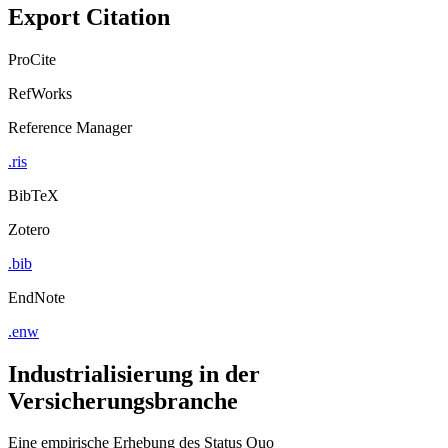
Export Citation
ProCite
RefWorks
Reference Manager
.ris
BibTeX
Zotero
.bib
EndNote
.enw
Industrialisierung in der
Versicherungsbranche
Eine empirische Erhebung des Status Quo