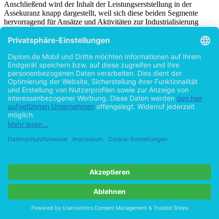
Anschließend wird der Inhalt der Leistungserststellung in der
Assekuranz knapp dargestellt, weil sich diese beiden Segmente
hervorragend für Ansätze und Aktivitäten zur Industrialisierung
eignen. Bei beiden Punkten erfolgt die Darstellung fachspezifischer
Aspekte immer bezogen auf ein Erstversicherungsunternehmen.
Wertschöpfung eines Versicherers
„Die betriebliche Wertschöpfung eines Versicherungsunternehmens
ergibt sich aus dem um die Vorleistungen verminderten Gesamtwert,
den der Versicherer für seine Abnehmer schafft, zusammen mit der
[95]
Gewinnspanne.“
Diese ist das Ergebnis der
Unternehmenszielsetzung, so dass durch Transformation von Gütern
schlussendlich hochgradigere Güter entstehen. Die Wertschöpfung
eines Versicherungsunternehmens lässt sich nach einer direkten
(Additionsverfahren) oder indirekten Methode
[96]
(Subtraktionsverfahren) ermitteln.
Weiterhin ist in der
Assekuranz bei der Berechnung der indirekten Wertschöpfung die
Nutzung eines Netto- oder Brutto-Prinzips möglich (siehe hierzu die
[97]
Abbildungen 7-9).
[98]
Die Wertschöpfungskette
eines Erstversicherers untergliedert
sich in Primär- und Sekundäraktivitäten und kann als Ergebnis
verschiedener Wertschöpfungsaktivitäten angesehen werden. Zu den