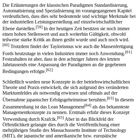
Die Erläuterungen der klassischen Paradigmen Standardisierung,
Automatisierung und Spezialisierung im vorangegangenen Kapitel
verdeutlichen, dass dies sehr bedeutende und wichtige Merkmale bei
der industriellen Leistungserstellung auf einzelwirtschaftlicher
[59]
Ebene darstellen.
In der heutigen Zeit besitzen sie noch immer
einen hohen Stellenwert und auch weiterhin Gültigkeit, obwohl
teilweise starke Kritik an ihnen geübt wurde und auch noch wird.
[60]
Trotzdem findet der Taylorismus wie auch die Massenfertigung
[61]
Fords heutzutage in vielen Industrien immer noch Anwendung.
Festzuhalten ist aber, dass in den achtziger Jahren des letzten
Jahrtausends eine Anpassung der Paradigmen an die gegebenen
[62]
Bedingungen erfolgte.
Schließlich wurden neue Konzepte in der betriebswirtschaftlichen
Theorie und Praxis entwickelt, die sich aufgrund des veränderten
Marktumfeldes als notwendig erwiesen und oftmals auf der
[63]
Übernahme japanischer Erfolgsgeheimnisse beruhten.
In diesem
[64]
Zusammenhang ist das Lean Management
als das bekannteste
Managementkonzepte zu nennen. Erstmals erfuhr dieses Konzept
[65]
Verwendung durch Krafcik.
Aber in das Blickfeld der
Öffentlichkeit gelangte dies durch die Veröffentlichung einer
mehrjährigen Studie des Massachussetts Institute of Technology
(MIT), die japanische und amerikanische bzw. europäische