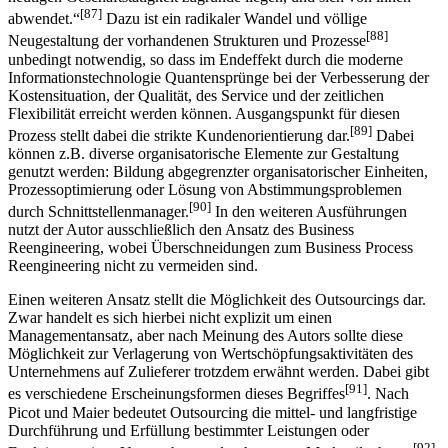
[87]
abwendet.“
Dazu ist ein radikaler Wandel und völlige
[88]
Neugestaltung der vorhandenen Strukturen und Prozesse
unbedingt notwendig, so dass im Endeffekt durch die moderne
Informationstechnologie Quantensprünge bei der Verbesserung der
Kostensituation, der Qualität, des Service und der zeitlichen
Flexibilität erreicht werden können. Ausgangspunkt für diesen
[89]
Prozess stellt dabei die strikte Kundenorientierung dar.
Dabei
können z.B. diverse organisatorische Elemente zur Gestaltung
genutzt werden: Bildung abgegrenzter organisatorischer Einheiten,
Prozessoptimierung oder Lösung von Abstimmungsproblemen
[90]
durch Schnittstellenmanager.
In den weiteren Ausführungen
nutzt der Autor ausschließlich den Ansatz des Business
Reengineering, wobei Überschneidungen zum Business Process
Reengineering nicht zu vermeiden sind.
Einen weiteren Ansatz stellt die Möglichkeit des Outsourcings dar.
Zwar handelt es sich hierbei nicht explizit um einen
Managementansatz, aber nach Meinung des Autors sollte diese
Möglichkeit zur Verlagerung von Wertschöpfungsaktivitäten des
Unternehmens auf Zulieferer trotzdem erwähnt werden. Dabei gibt
[91]
es verschiedene Erscheinungsformen dieses Begriffes
. Nach
Picot und Maier bedeutet Outsourcing die mittel- und langfristige
Durchführung und Erfüllung bestimmter Leistungen oder
[92]